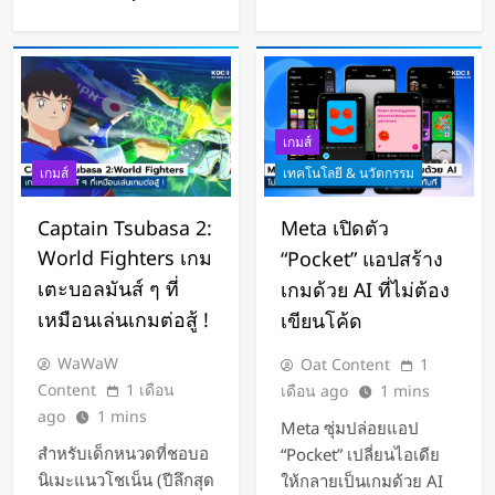
สร้างคอนเทนต์
เกมส์
เกมส์
เทคโนโลยี & นวัตกรรม
Captain Tsubasa 2:
Meta เปิดตัว
World Fighters เกม
“Pocket” แอปสร้าง
เตะบอลมันส์ ๆ ที่
เกมด้วย AI ที่ไม่ต้อง
เหมือนเล่นเกมต่อสู้ !
เขียนโค้ด
WaWaW
Oat Content
1
Content
1 เดือน
เดือน ago
1 mins
ago
1 mins
Meta ซุ่มปล่อยแอป
สำหรับเด็กหนวดที่ชอบอ
“Pocket” เปลี่ยนไอเดีย
นิเมะแนวโชเน็น (ปีลึกสุด
ให้กลายเป็นเกมด้วย AI