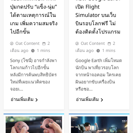
ปุ่มกดปรับ “แข็ง-นุ่ม”
เปิด Flight
ได้ตามเหตุการณ์ใน
Simulator บนเว็บ
เกม เพิ่มความสมจริง
บินรอบโลกฟรี ไม่
ไปอีกขั้น
ต้องติดตั้งโปรแกรม
Oat Content
2
Oat Content
2
เดือน ago
1 mins
เดือน ago
1 mins
Sony (โซนี่) อาจกำลังพา
Google Earth เพิ่มโหมด
โลกเกมก้าวไปอีกขั้น
นักบิน พาเที่ยวรอบโลก
หลังมีการค้นพบสิทธิบัตร
จากหน้าจอคอม ใครเคย
ใหม่ที่เผยแนวคิดของ
ฝันอยากขับเครื่องบิน
จอยเ…
หรือชอ…
อ่านเพิ่มเติม
อ่านเพิ่มเติม