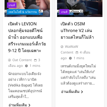
เกมส์
เทคโนโลยี & นวัตกรรม
เกมส์
เปิดตัว LEVION
เปิดตัว OSIM
ปลอกหุ้มจอยดีไซน์
uThrone V2 เล่น
ม้าน้ำ ออกแบบเพื่อ
ยาวแค่ไหนก็ไม่ล้า
สรีระเกมเมอร์เด็กวัย
WaWaW
9-12 ปี โดยเฉพาะ
Content
4 เดือน
ago
1 mins
Oat Content
3
เดือน ago
1 mins
เทรนด์เกมมิ่งยุคใหม่ไม่
ได้หยุดแค่ “เล่นให้เก่ง”
นักออกแบบไอเดียเจ๋ง
แต่กำลังไปไกลถึง “เล่น
อย่าง เวทิกา บาปัต
แล้วต้องดูแลร่างกาย…
(Vedika Bapat) ได้เผย
โฉมคอนเซปต์อุปกรณ์
อ่านเพิ่มเติม
เสริมสุดล้ำใ…
อ่านเพิ่มเติม