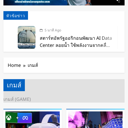
หัวข้อข่าว
5 นาที Ago
สตาร์ทอัพรัฐออริกอนพัฒนา AI Data
Center ลอยน้ำ ใช้พลังงานจากคลื่น
ทะเลผลิตไฟฟ้า และใช้น้ำทะเลช่วย
23 นาที Ago
ระบายความร้อน
จีนเปิดตัว “xianglong” เครื่องขุดอุ
Home
เกมส์
โมงค์ไฮบริด เจาะ-ระเบิดหิน เครื่อง
แรกของโลก
2 ชั่วโมง Ago
Google DeepMind เปิดตัว Weather
เกมส์
Lab แพลตฟอร์ม AI สำหรับคาด
การณ์สภาพอากาศและพายุหมุนเขต
เกมส์ (GAME)
22 ชั่วโมง Ago
ร้อนล่วงหน้าได้สูงสุด 15 วัน
ChatGPT ทะลุ 1 พันล้านผู้ใช้ต่อ
สัปดาห์ เร็วที่สุดในโลก AI
23 ชั่วโมง Ago