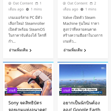
Oat Content
1
Oat Content
2
เดือน ago
1 mins
เดือน ago
1 mins
เกมเมอร์สาย PC มีตัว
Valve เปิดตัว Steam
เลือกใหม่! Steamroller
Machine รุ่นใหม่ ราคา
เปิดตัวพร้อม SteamOS
สูงกว่าที่หลายคนคาด
ในราคาจับต้องได้ ใครที่
สร้างความฮือฮาในวงการ
กำ…
เกมทั่ว…
อ่านเพิ่มเติม
อ่านเพิ่มเติม
เกมส์
เกมส์
เทรนด์โซเชียล
Sony จดสิทธิบัตร
อยากเป็นนักบินต้อง
จอยเกมแห่งอนาคต!
ลอง! Google Earth