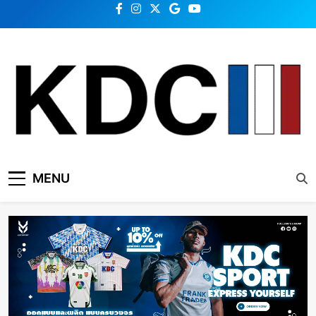
Skip
to
content
KDC SOLUTION | เคดีซี
รวมข่าวสารเทคโนโลยี,สุขภาพ,นวัตกรรมและเทรนด์ใหม่
MENU
โซลูชั่น