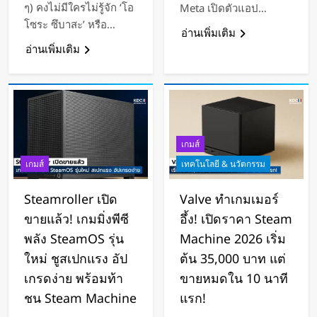
ๆ) คงไม่มีใครไม่รู้จัก ‘โอ
Meta เปิดตัวแอป…
โซระ ซึบาสะ’ หรือ…
อ่านเพิ่มเติม
อ่านเพิ่มเติม
เกมส์
เกมส์
เทคโนโลยี & นวัตกรรม
Steamroller เปิด
Valve ทำเกมเมอร์
ขายแล้ว! เกมมิ่งพีซี
อึ้ง! เปิดราคา Steam
พลัง SteamOS รุ่น
Machine 2026 เริ่ม
ใหม่ ชูสเปกแรง อัป
ต้น 35,000 บาท แต่
เกรดง่าย พร้อมท้า
ขายหมดใน 10 นาที
ชน Steam Machine
แรก!