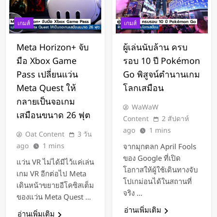
Xiaomi เปิดตัว SUV พร้อมพื้นที่นอน
ชั้นบน รองรับผู้โดยสารได้ 7 ที่นั่ง
เกมส์
เกมส์
1 วัน Ago
นักวิจัย NUS CDE พัฒนา “ผิว
Meta Horizon+ จับ
ผู้เล่นนับล้าน ครบ
อิเล็กทรอนิกส์” ที่รับรู้การสัมผัสและ
มือ Xbox Game
รอบ 10 ปี Pokémon
ซ่อมแซมตัวเองใต้น้ำได้
1 วัน Ago
Pass เปลี่ยนแว่น
Go พิสูจน์ตำนานเกม
K-18M โดรนรบฝีมือคนไทย ทดสอบ
Meta Quest ให้
โลกเสมือน
บินสำเร็จครั้งแรก
กลายเป็นจอเกม
2 วัน Ago
WaWaW
เสมือนขนาด 26 ฟุต
BlaBlaCar เปิดให้บริการในไทย
Content
2 สัปดาห์
แพลตฟอร์มคาร์พูลระหว่างเมือง ช่วย
ago
1 mins
Oat Content
3 วัน
หารค่าน้ำมันและค่าทางด่วน
2 วัน Ago
ago
1 mins
จากมุกตลก April Fools
กำไรพุ่ง SK Hynix ทำสถิติสูงสุด
ของ Google ที่เปิด
แว่น VR ไม่ได้มีไว้แค่เล่น
กวาดรายได้มากขึ้น 6 เท่า
โอกาสให้ผู้ใช้เดินทางจับ
เกม VR อีกต่อไป Meta
โปเกม่อนได้ในสถานที่
2 วัน Ago
เดินหน้าขยายอีโคซิสเต็ม
จริง …
Disney+ จับมือ TikTok ดึงครีเอเตอร์
ของแว่น Meta Quest …
เข้าแอป เปลี่ยนแฟนคลับให้เป็นผู้
อ่านเพิ่มเติม
อ่านเพิ่มเติม