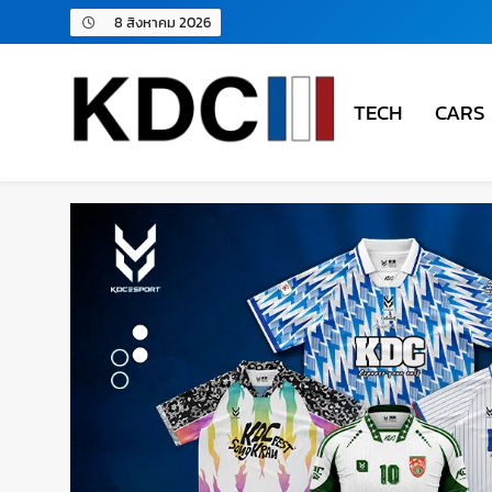
8 สิงหาคม 2026
TECH
CARS
KDC SOLUTION | เคดีซี โซลู
รวมข่าวสารเทคโนโลยี,สุขภาพ,นวัตกรรมและเทรนด์ให