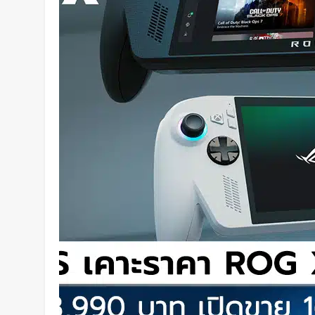
การสัมผัสและซ่อมแซมตัวเองใต้น้
1 วัน Ago
K-18M โดรนรบฝีมือคนไทย ทดสอบ
2 วัน Ago
BlaBlaCar เปิดให้บริการในไทย 
ระหว่างเมือง ช่วยหารค่าน้ำมันแ