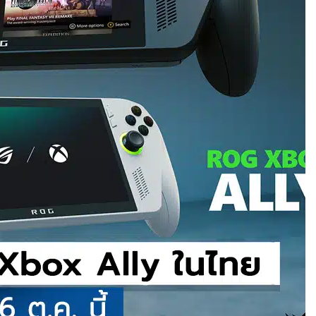
ำได้
บินสำเร็จครั้งแรก
แพลตฟอร์มคาร์พูล
ละค่าทางด่วน