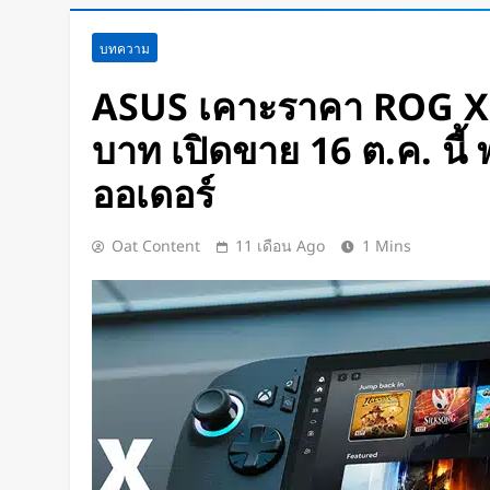
สตาร์ทอัพรัฐออริกอนพัฒนา AI D
บทความ
ใช้พลังงานจากคลื่นทะเลผลิตไฟฟ
ช่วยระบายความร้อน
2 ชั่วโมง Ago
ASUS เคาะราคา ROG Xbo
จีนเปิดตัว “xianglong” เครื่องขุ
บาท เปิดขาย 16 ต.ค. นี้ 
ระเบิดหิน เครื่องแรกของโลก
4 ชั่วโมง Ago
ออเดอร์
Google DeepMind เปิดตัว Weat
แพลตฟอร์ม AI สำหรับคาดการ
Oat Content
11 เดือน Ago
1 Mins
พายุหมุนเขตร้อนล่วงหน้าได้สูงสุด
1 วัน Ago
ChatGPT ทะลุ 1 พันล้านผู้ใช้ต่อสั
โลก AI
1 วัน Ago
Xiaomi เปิดตัว SUV พร้อมพื้นที่นอ
โดยสารได้ 7 ที่นั่ง
1 วัน Ago
นักวิจัย NUS CDE พัฒนา “ผิวอิเล็กท