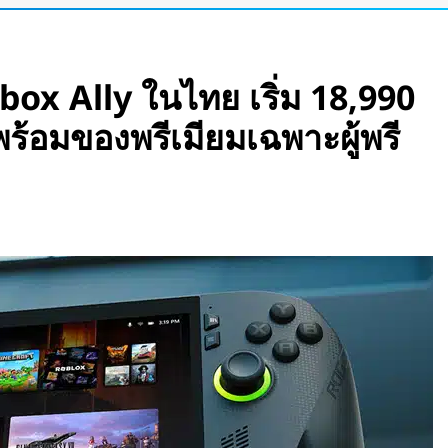
ata Center ลอยน้ำ
้า และใช้น้ำทะเล
x Ally ในไทย เริ่ม 18,990
ดอุโมงค์ไฮบริด เจาะ-
พร้อมของพรีเมียมเฉพาะผู้พรี
her Lab
ณ์สภาพอากาศและ
 15 วัน
ปดาห์ เร็วที่สุดใน
นชั้นบน รองรับผู้
รอนิกส์” ที่รับรู้