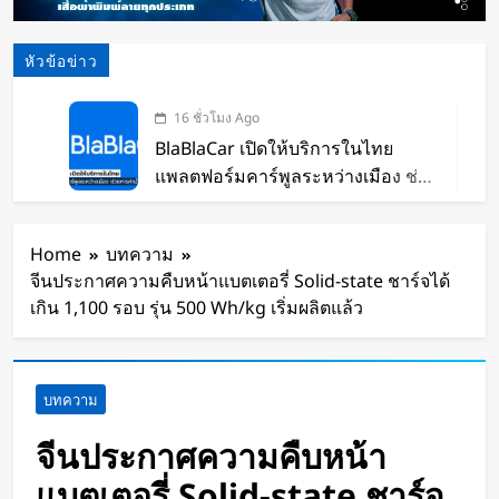
หัวข้อข่าว
16 ชั่วโมง Ago
BlaBlaCar เปิดให้บริการในไทย
แพลตฟอร์มคาร์พูลระหว่างเมือง ช่วย
หารค่าน้ำมันและค่าทางด่วน
17 ชั่วโมง Ago
กำไรพุ่ง SK Hynix ทำสถิติสูงสุด
Home
บทความ
กวาดรายได้มากขึ้น 6 เท่า
จีนประกาศความคืบหน้าแบตเตอรี่ Solid-state ชาร์จได้
19 ชั่วโมง Ago
เกิน 1,100 รอบ รุ่น 500 Wh/kg เริ่มผลิตแล้ว
Disney+ จับมือ TikTok ดึงครีเอเตอร์
เข้าแอป เปลี่ยนแฟนคลับให้เป็นผู้
สร้างคอนเทนต์
20 ชั่วโมง Ago
บทความ
ทีมนักศึกษาจากเนเธอร์แลนด์เปิดตัว
Stella Juva รถพยาบาลพลังงานแสง
จีนประกาศความคืบหน้า
อาทิตย์คันแรกของโลก วิ่งไกลกว่า
2 วัน Ago
แบตเตอรี่ Solid-state ชาร์จ
700 กม.