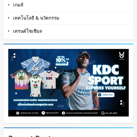
เกมส์
เทคโนโลยี & นวัตกรรม
เทรนด์โซเชียล
โนแลนฟันธง “Gen Z ไม่อิน AI” มองเป็นแค่ขยะ
ไอที
Oat Content
3 สัปดาห์ ago