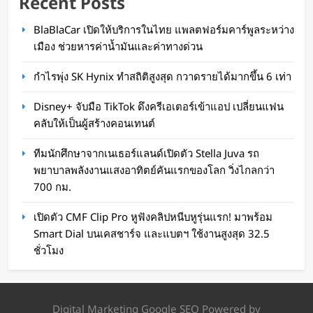
Recent Posts
BlaBlaCar เปิดให้บริการในไทย แพลตฟอร์มคาร์พูลระหว่าง
จีนโชว์เทพ หุ่นยนต์ผ่าตัดทางไกล รักษาข้าม
เมือง ช่วยหารค่าน้ำมันและค่าทางด่วน
ประเทศ 2,400 กม.
กำไรพุ่ง SK Hynix ทำสถิติสูงสุด กวาดรายได้มากขึ้น 6 เท่า
WaWaW Content
3 สัปดาห์ ago
Disney+ จับมือ TikTok ดึงครีเอเตอร์เข้าแอป เปลี่ยนแฟน
คลับให้เป็นผู้สร้างคอนเทนต์
ทีมนักศึกษาจากเนเธอร์แลนด์เปิดตัว Stella Juva รถ
พยาบาลพลังงานแสงอาทิตย์คันแรกของโลก วิ่งไกลกว่า
700 กม.
เปิดตัว CMF Clip Pro หูฟังคลิปหนีบหูรุ่นแรก! มาพร้อม
Smart Dial บนเคสชาร์จ และแบตฯ ใช้งานสูงสุด 32.5
ชั่วโมง
BYD เปิดตัว Denza Z ซูเปอร์คาร์ EV 1,600 แรงม้า
0-100 ใน 1.96 วินาที ถูกกว่า Porsche 911 Turbo
Digital Marketing Google SEO Powered by