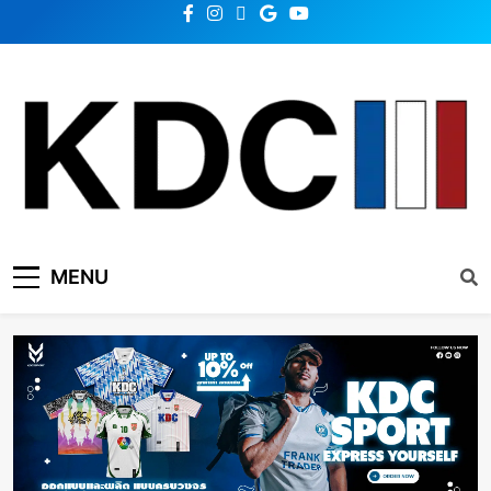
KDC SOLUTION | เคดีซี
รวมข่าวสารเทคโนโลยี,สุขภาพ,นวัตกรรมและเทรนด์ใหม่
MENU
โซลูชั่น