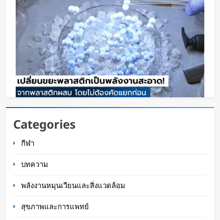
เปลี่ยนขยะพลาสติกเป็นพลังงานสะอาด! นักวิจัยค้น
Categories
พบวิธีผลิต “ไฮโดรเจน” จากพลาสติกผสม โดยไม่
กีฬา
ต้องคัดแยกก่อน
Oat Content
2 วัน ago
บทความ
พลังงานหมุนเวียนและสิ่งแวดล้อม
สุขภาพและการแพทย์