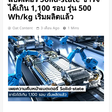
เปิดตัว CMF Clip Pro หูฟังคลิปหนีบหู
ได้เกิน 1,100 รอบ รุ่น 500
รุ่นแรก! มาพร้อม Smart Dial บนเคส
ชาร์จ และแบตฯ ใช้งานสูงสุด 32.5
Wh/kg เริ่มผลิตแล้ว
2 วัน Ago
ชั่วโมง
Spotify เพิ่มโหมดวิ่งใหม่ ปรับเพลง
ตามความเร็วและรูปแบบการฝึก
Oat Content
3 เดือน Ago
1 Mins
2 วัน Ago
Meta Horizon+ จับมือ Xbox Game
Pass เปลี่ยนแว่น Meta Quest ให้
กลายเป็นจอเกมเสมือนขนาด 26 ฟุต
2 วัน Ago
ชัดแม้แสงน้อย! จีนพัฒนาแว่น Night
Vision มองกลางคืนได้ครบทุกสี
2 วัน Ago
เปลี่ยนขยะพลาสติกเป็นพลังงาน
สะอาด! นักวิจัยค้นพบวิธีผลิต
“ไฮโดรเจน” จากพลาสติกผสม โดย
2 วัน Ago
ไม่ต้องคัดแยกก่อน
“MouthPad” เมาส์ควบคุมด้วย “ลิ้น”
ช่วยให้ผู้พิการใช้คอมฯ ได้โดยไม่ต้อง