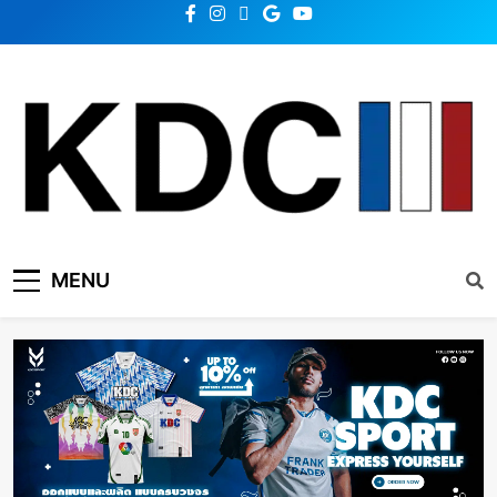
KDC SOLUTION | เคดีซี
รวมข่าวสารเทคโนโลยี,สุขภาพ,นวัตกรรมและเทรนด์ใหม่
MENU
โซลูชั่น