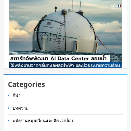
สตาร์ทอัพรัฐออริกอนพัฒนา AI Data Center ลอย
Categories
น้ำ ใช้พลังงานจากคลื่นทะเลผลิตไฟฟ้า และใช้น้ำ
กีฬา
ทะเลช่วยระบายความร้อน
Oat Content
14 ชั่วโมง ago
บทความ
พลังงานหมุนเวียนและสิ่งแวดล้อม