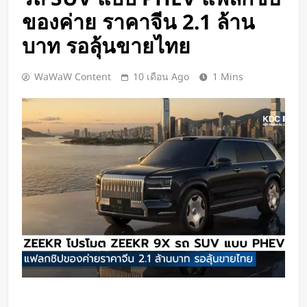
Google DeepMind เปิดตัว Weather
ของค่าย ราคาจีน 2.1 ล้าน
Lab แพลตฟอร์ม AI สำหรับคาด
การณ์สภาพอากาศและพายุหมุนเขต
บาท รอลุ้นขายไทย
1 วัน Ago
ร้อนล่วงหน้าได้สูงสุด 15 วัน
ChatGPT ทะลุ 1 พันล้านผู้ใช้ต่อ
สัปดาห์ เร็วที่สุดในโลก AI
WaWaW Content
10 เดือน Ago
1 Mins
2 วัน Ago
Xiaomi เปิดตัว SUV พร้อมพื้นที่นอน
ชั้นบน รองรับผู้โดยสารได้ 7 ที่นั่ง
2 วัน Ago
นักวิจัย NUS CDE พัฒนา “ผิว
อิเล็กทรอนิกส์” ที่รับรู้การสัมผัสและ
ซ่อมแซมตัวเองใต้น้ำได้
2 วัน Ago
K-18M โดรนรบฝีมือคนไทย ทดสอบ
บินสำเร็จครั้งแรก
3 วัน Ago
BlaBlaCar เปิดให้บริการในไทย
แพลตฟอร์มคาร์พูลระหว่างเมือง ช่วย