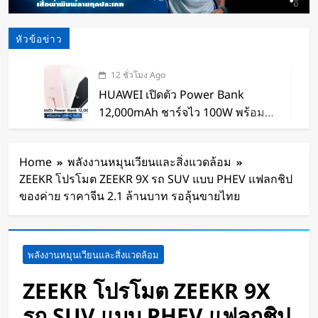
หัวข้อข่าว
12 ชั่วโมง Ago
HUAWEI เปิดตัว Power Bank
12,000mAh ชาร์จไว 100W พร้อม
สาย USB-C ในตัว
13 ชั่วโมง Ago
หุ่นยนต์ Humanoid จีนก้าวกระโดด
Home
พลังงานหมุนเวียนและสิ่งแวดล้อม
จากโชว์เทคโนโลยีสู่การทำงานจริง
ZEEKR โปรโมต ZEEKR 9X รถ SUV แบบ PHEV แฟลกชิป
14 ชั่วโมง Ago
ของค่าย ราคาจีน 2.1 ล้านบาท รอลุ้นขายไทย
สตาร์ทอัพรัฐออริกอนพัฒนา AI Data
Center ลอยน้ำ ใช้พลังงานจากคลื่น
ทะเลผลิตไฟฟ้า และใช้น้ำทะเลช่วย
14 ชั่วโมง Ago
พลังงานหมุนเวียนและสิ่งแวดล้อม
ระบายความร้อน
จีนเปิดตัว “xianglong” เครื่องขุดอุ
โมงค์ไฮบริด เจาะ-ระเบิดหิน เครื่อง
ZEEKR โปรโมต ZEEKR 9X
แรกของโลก
15 ชั่วโมง Ago
รถ SUV แบบ PHEV แฟลกชิป