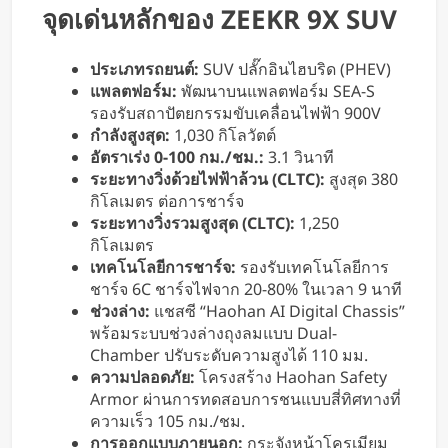
จุดเด่นหลักของ ZEEKR 9X SUV
ประเภทรถยนต์:
SUV ปลั๊กอินไฮบริด (PHEV)
แพลตฟอร์ม:
พัฒนาบนแพลตฟอร์ม SEA-S
รองรับสถาปัตยกรรมขับเคลื่อนไฟฟ้า 900V
กำลังสูงสุด:
1,030 กิโลวัตต์
อัตราเร่ง 0-100 กม./ชม.:
3.1 วินาที
ระยะทางวิ่งด้วยไฟฟ้าล้วน (CLTC):
สูงสุด 380
กิโลเมตร ต่อการชาร์จ
ระยะทางวิ่งรวมสูงสุด (CLTC):
1,250
กิโลเมตร
เทคโนโลยีการชาร์จ:
รองรับเทคโนโลยีการ
ชาร์จ 6C ชาร์จไฟจาก 20-80% ในเวลา 9 นาที
ช่วงล่าง:
แชสซี “Haohan AI Digital Chassis”
พร้อมระบบช่วงล่างถุงลมแบบ Dual-
Chamber ปรับระดับความสูงได้ 110 มม.
ความปลอดภัย:
โครงสร้าง Haohan Safety
Armor ผ่านการทดสอบการชนแบบสี่ทิศทางที่
ความเร็ว 105 กม./ชม.
การออกแบบภายนอก:
กระจังหน้าโครเมียม