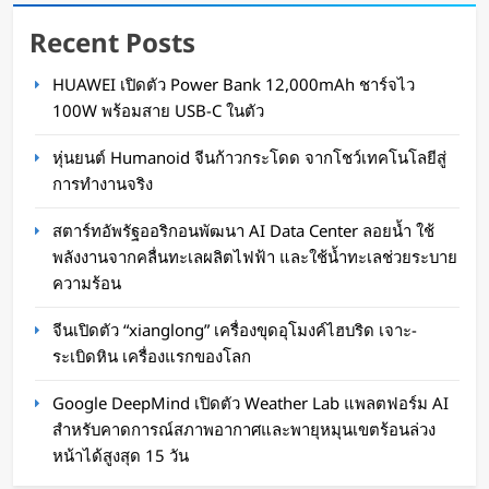
Recent Posts
HUAWEI เปิดตัว Power Bank 12,000mAh ชาร์จไว
Tesla แง้มเตรียมใส่ Starlink V5 ใน Cybercab ดัน
100W พร้อมสาย USB-C ในตัว
ประสิทธิภาพแท็กซี่ไร้คนขับ วิ่งต่อแม้ในพื้นที่เน็ต
หุ่นยนต์ Humanoid จีนก้าวกระโดด จากโชว์เทคโนโลยีสู่
อ่อนไร้สัญญาณ
การทำงานจริง
WaWaW Content
1 สัปดาห์ ago
สตาร์ทอัพรัฐออริกอนพัฒนา AI Data Center ลอยน้ำ ใช้
พลังงานจากคลื่นทะเลผลิตไฟฟ้า และใช้น้ำทะเลช่วยระบาย
ความร้อน
จีนเปิดตัว “xianglong” เครื่องขุดอุโมงค์ไฮบริด เจาะ-
ระเบิดหิน เครื่องแรกของโลก
Google DeepMind เปิดตัว Weather Lab แพลตฟอร์ม AI
สำหรับคาดการณ์สภาพอากาศและพายุหมุนเขตร้อนล่วง
หน้าได้สูงสุด 15 วัน