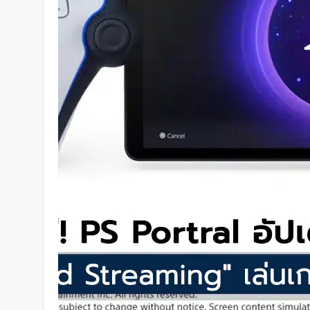
คืนได้ครบทุกสี
2 วัน Ago
เปลี่ยนขยะพลาสติกเป็นพลังงานสะ
วิธีผลิต “ไฮโดรเจน” จากพลาสติก
แยกก่อน
2 วัน Ago
“MouthPad” เมาส์ควบคุมด้วย “ลิ้น
คอมฯ ได้โดยไม่ต้องใช้มือ