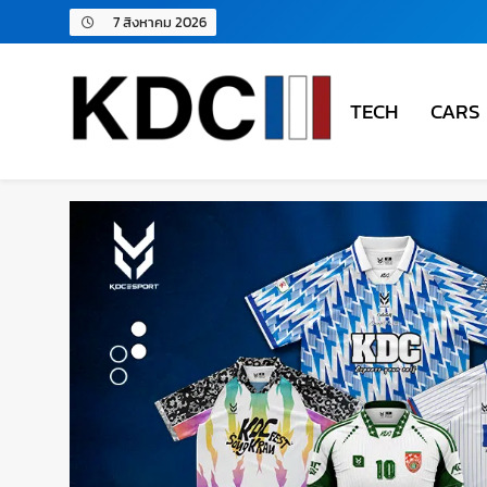
7 สิงหาคม 2026
TECH
CARS
KDC SOLUTION | เคดีซี โซลู
รวมข่าวสารเทคโนโลยี,สุขภาพ,นวัตกรรมและเทรนด์ให