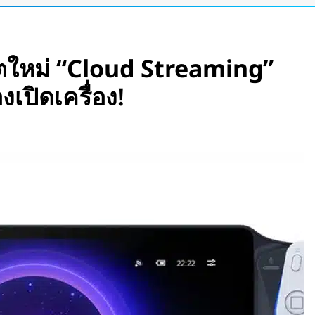
อร์เข้าแอป เปลี่ยน
เดตใหม่ “Cloud Streaming”
ัว Stella Juva รถ
งเปิดเครื่อง!
กของโลก วิ่งไกล
ีบหูรุ่นแรก! มาพร้อม
 ใช้งานสูงสุด 32.5
เพลงตามความเร็วและ
e Pass เปลี่ยนแว่น
สมือนขนาด 26 ฟุต
ight Vision มองกลาง