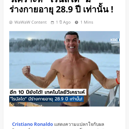
Google DeepMind เปิดตัว Weather
ร่างกายอายุ 28.9 ปี เท่านั้น !
Lab แพลตฟอร์ม AI สำหรับคาด
การณ์สภาพอากาศและพายุหมุนเขต
3 วัน Ago
WaWaW Content
1 ปี Ago
1 Mins
ร้อนล่วงหน้าได้สูงสุด 15 วัน
ChatGPT ทะลุ 1 พันล้านผู้ใช้ต่อ
สัปดาห์ เร็วที่สุดในโลก AI
3 วัน Ago
Xiaomi เปิดตัว SUV พร้อมพื้นที่นอน
ชั้นบน รองรับผู้โดยสารได้ 7 ที่นั่ง
3 วัน Ago
นักวิจัย NUS CDE พัฒนา “ผิว
อิเล็กทรอนิกส์” ที่รับรู้การสัมผัสและ
ซ่อมแซมตัวเองใต้น้ำได้
3 วัน Ago
K-18M โดรนรบฝีมือคนไทย ทดสอบ
บินสำเร็จครั้งแรก
4 วัน Ago
BlaBlaCar เปิดให้บริการในไทย
แพลตฟอร์มคาร์พูลระหว่างเมือง ช่วย
Cristiano Ronaldo
แสดงความแปลกใจกับผล