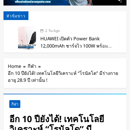
หัวข้อข่าว
2 วัน Ago
HUAWEI เปิดตัว Power Bank
12,000mAh ชาร์จไว 100W พร้อม
สาย USB-C ในตัว
2 วัน Ago
หุ่นยนต์ Humanoid จีนก้าวกระโดด
Home
กีฬา
จากโชว์เทคโนโลยีสู่การทำงานจริง
อีก 10 ปียังได้! เทคโนโลยีวิเคราะห์ “โรนัลโด” มีร่างกาย
2 วัน Ago
อายุ 28.9 ปี เท่านั้น !
สตาร์ทอัพรัฐออริกอนพัฒนา AI Data
Center ลอยน้ำ ใช้พลังงานจากคลื่น
ทะเลผลิตไฟฟ้า และใช้น้ำทะเลช่วย
2 วัน Ago
กีฬา
ระบายความร้อน
จีนเปิดตัว “xianglong” เครื่องขุดอุ
โมงค์ไฮบริด เจาะ-ระเบิดหิน เครื่อง
อีก 10 ปียังได้! เทคโนโลยี
แรกของโลก
2 วัน Ago
วิเคราะห์ “โรนัลโด” มี