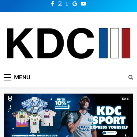
KDC SOLUTION | เคดีซี
รวมข่าวสารเทคโนโลยี,สุขภาพ,นวัตกรรมและเทรนด์ใหม่
MENU
โซลูชั่น