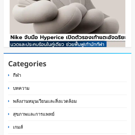
Nike จับมือ Hyperice เปิดตัวรองเท้าแตะอัจฉริยะ
Categories
นวดและประคบร้อนในคู่เดียว ช่วยฟื้นฟูเท้านักกีฬา
กีฬา
Oat Content
1 สัปดาห์ ago
บทความ
พลังงานหมุนเวียนและสิ่งแวดล้อม
สุขภาพและการแพทย์
เกมส์