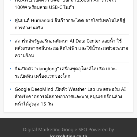
Sandisk เปิดตัว Flash Drive และ SSD ลาย FIFA
100W พร้อมสาย USB-C ในตัว
World Cup 2026
หุ่นยนต์ Humanoid จีนก้าวกระโดด จากโชว์เทคโนโลยีสู่
WaWaW Content
1 เดือน ago
การทำงานจริง
สตาร์ทอัพรัฐออริกอนพัฒนา AI Data Center ลอยน้ำ ใช้
พลังงานจากคลื่นทะเลผลิตไฟฟ้า และใช้น้ำทะเลช่วยระบาย
ความร้อน
จีนเปิดตัว “xianglong” เครื่องขุดอุโมงค์ไฮบริด เจาะ-
ระเบิดหิน เครื่องแรกของโลก
Google DeepMind เปิดตัว Weather Lab แพลตฟอร์ม AI
สำหรับคาดการณ์สภาพอากาศและพายุหมุนเขตร้อนล่วง
หน้าได้สูงสุด 15 วัน
ใช้ AI แทนโค้ชเก็บข้อมูลคลื่นสมอง ช่วยวิเคราะห์
การฝึกซ้อม
Digital Marketing Google SEO Powered by
WaWaW Content
1 เดือน ago
kdcsolution.co.th