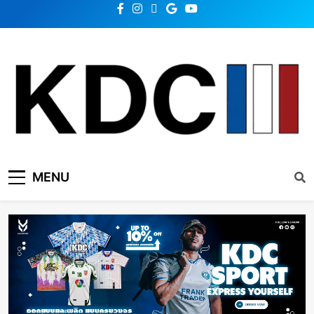
KDC SOLUTION | เคดีซี
รวมข่าวสารเทคโนโลยี,สุขภาพ,นวัตกรรมและเทรนด์ใหม่
MENU
โซลูชั่น