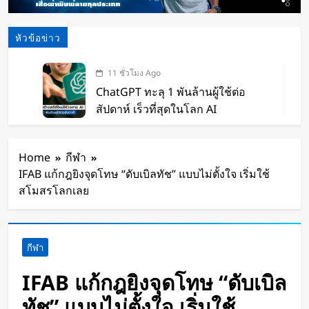
หัวข้อข่าว
11 ชั่วโมง Ago
ChatGPT ทะลุ 1 พันล้านผู้ใช้ต่อ
สัปดาห์ เร็วที่สุดในโลก AI
12 ชั่วโมง Ago
Xiaomi เปิดตัว SUV พร้อมพื้นที่นอน
Home
กีฬา
ชั้นบน รองรับผู้โดยสารได้ 7 ที่นั่ง
IFAB แก้กฎยิงจุดโทษ “ดับเบิลทัช” แบบไม่ตั้งใจ เริ่มใช้
14 ชั่วโมง Ago
สโมสรโลกเลย
นักวิจัย NUS CDE พัฒนา “ผิว
อิเล็กทรอนิกส์” ที่รับรู้การสัมผัสและ
ซ่อมแซมตัวเองใต้น้ำได้
15 ชั่วโมง Ago
กีฬา
K-18M โดรนรบฝีมือคนไทย ทดสอบ
บินสำเร็จครั้งแรก
IFAB แก้กฎยิงจุดโทษ “ดับเบิล
2 วัน Ago
ทัช” แบบไม่ตั้งใจ เริ่มใช้