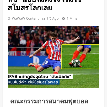
BlaBlaCar เปิดให้บริการในไทย
สโมสรโลกเลย
แพลตฟอร์มคาร์พูลระหว่างเมือง ช่วย
หารค่าน้ำมันและค่าทางด่วน
2 วัน Ago
WaWaW Content
1 ปี Ago
1 Mins
กำไรพุ่ง SK Hynix ทำสถิติสูงสุด
กวาดรายได้มากขึ้น 6 เท่า
2 วัน Ago
Disney+ จับมือ TikTok ดึงครีเอเตอร์
เข้าแอป เปลี่ยนแฟนคลับให้เป็นผู้
สร้างคอนเทนต์
2 วัน Ago
ทีมนักศึกษาจากเนเธอร์แลนด์เปิดตัว
Stella Juva รถพยาบาลพลังงานแสง
อาทิตย์คันแรกของโลก วิ่งไกลกว่า
2 วัน Ago
700 กม.
เปิดตัว CMF Clip Pro หูฟังคลิปหนีบหู
รุ่นแรก! มาพร้อม Smart Dial บนเคส
ชาร์จ และแบตฯ ใช้งานสูงสุด 32.5
2 วัน Ago
ชั่วโมง
Spotify เพิ่มโหมดวิ่งใหม่ ปรับเพลง
คณะกรรมการสมาคมฟุตบอล
ตามความเร็วและรูปแบบการฝึก