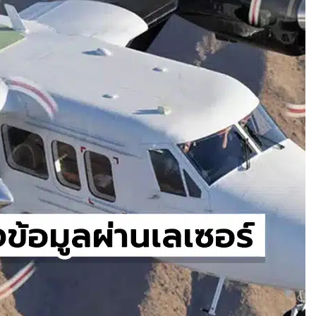
ำได้
บินสำเร็จครั้งแรก
แพลตฟอร์มคาร์พูล
ละค่าทางด่วน