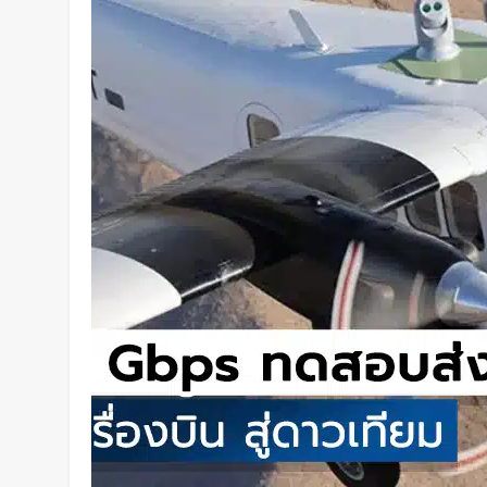
การสัมผัสและซ่อมแซมตัวเองใต้น้
2 วัน Ago
K-18M โดรนรบฝีมือคนไทย ทดสอบ
3 วัน Ago
BlaBlaCar เปิดให้บริการในไทย 
ระหว่างเมือง ช่วยหารค่าน้ำมันแ