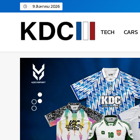
9 สิงหาคม 2026
TECH
CARS
KDC SOLUTION | เคดีซี โซลู
รวมข่าวสารเทคโนโลยี,สุขภาพ,นวัตกรรมและเทรนด์ให