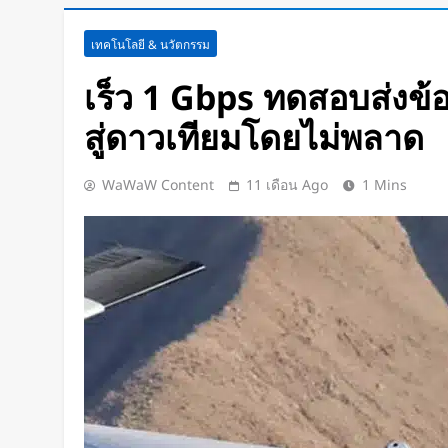
สตาร์ทอัพรัฐออริกอนพัฒนา AI D
เทคโนโลยี & นวัตกรรม
ใช้พลังงานจากคลื่นทะเลผลิตไฟฟ
ช่วยระบายความร้อน
1 วัน Ago
เร็ว 1 Gbps ทดสอบส่งข้อ
จีนเปิดตัว “xianglong” เครื่องขุ
สู่ดาวเทียมโดยไม่พลาด
ระเบิดหิน เครื่องแรกของโลก
1 วัน Ago
Google DeepMind เปิดตัว Weat
WaWaW Content
11 เดือน Ago
1 Mins
แพลตฟอร์ม AI สำหรับคาดการ
พายุหมุนเขตร้อนล่วงหน้าได้สูงสุด
2 วัน Ago
ChatGPT ทะลุ 1 พันล้านผู้ใช้ต่อสั
โลก AI
2 วัน Ago
Xiaomi เปิดตัว SUV พร้อมพื้นที่นอ
โดยสารได้ 7 ที่นั่ง
2 วัน Ago
นักวิจัย NUS CDE พัฒนา “ผิวอิเล็กท