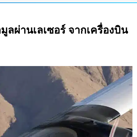
ata Center ลอยน้ำ
้า และใช้น้ำทะเล
มูลผ่านเลเซอร์ จากเครื่องบิน
ดอุโมงค์ไฮบริด เจาะ-
her Lab
ณ์สภาพอากาศและ
 15 วัน
ปดาห์ เร็วที่สุดใน
นชั้นบน รองรับผู้
รอนิกส์” ที่รับรู้