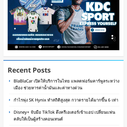
Recent Posts
ทีมนักศึกษาจากเนเธอร์แลนด์เปิดตัว Stella Juva
BlaBlaCar เปิดให้บริการในไทย แพลตฟอร์มคาร์พูลระหว่าง
รถพยาบาลพลังงานแสงอาทิตย์คันแรกของโลก วิ่ง
เมือง ช่วยหารค่าน้ำมันและค่าทางด่วน
ไกลกว่า 700 กม.
กำไรพุ่ง SK Hynix ทำสถิติสูงสุด กวาดรายได้มากขึ้น 6 เท่า
Oat Content
5 ชั่วโมง ago
Disney+ จับมือ TikTok ดึงครีเอเตอร์เข้าแอป เปลี่ยนแฟน
คลับให้เป็นผู้สร้างคอนเทนต์