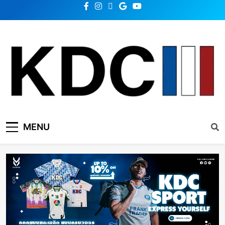
KDC SOLUTION | เคดีซี
รวมข่าวสารเทคโนโลยี,สุขภาพ,นวัตกรรมและเทรนด์ใหม่
MENU
โซลูชั่น