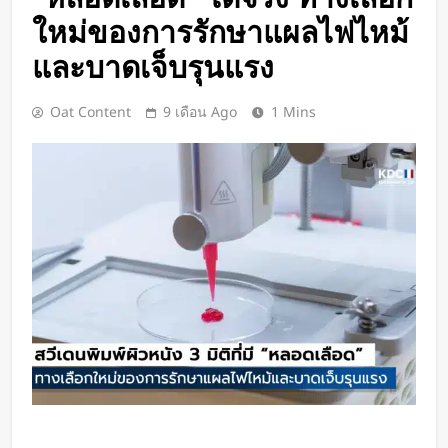
เปิดตัว CMF Clip Pro หูฟังคลิปหนีบหู
ใหม่ของการรักษาแผลไฟไหม้
รุ่นแรก! มาพร้อม Smart Dial บนเคส
ชาร์จ และแบตฯ ใช้งานสูงสุด 32.5
และบาดเจ็บรุนแรง
1 วัน Ago
ชั่วโมง
Spotify เพิ่มโหมดวิ่งใหม่ ปรับเพลง
ตามความเร็วและรูปแบบการฝึก
Oat Content
9 เดือน Ago
1 Mins
1 วัน Ago
Meta Horizon+ จับมือ Xbox Game
Pass เปลี่ยนแว่น Meta Quest ให้
กลายเป็นจอเกมเสมือนขนาด 26 ฟุต
1 วัน Ago
ชัดแม้แสงน้อย! จีนพัฒนาแว่น Night
Vision มองกลางคืนได้ครบทุกสี
1 วัน Ago
เปลี่ยนขยะพลาสติกเป็นพลังงาน
สะอาด! นักวิจัยค้นพบวิธีผลิต
“ไฮโดรเจน” จากพลาสติกผสม โดย
1 วัน Ago
ไม่ต้องคัดแยกก่อน
“MouthPad” เมาส์ควบคุมด้วย “ลิ้น”
ช่วยให้ผู้พิการใช้คอมฯ ได้โดยไม่ต้อง