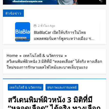
หัวข้อข่าว
2 ชั่วโมง Ago
BlaBlaCar เปิดให้บริการในไทย
แพลตฟอร์มคาร์พูลระหว่างเมือง ช่วย
หารค่าน้ำมันและค่าทางด่วน
3 ชั่วโมง Ago
กำไรพุ่ง SK Hynix ทำสถิติสูงสุด
Home
เทคโนโลยี & นวัตกรรม
กวาดรายได้มากขึ้น 6 เท่า
สวีเดนพิมพ์ผิวหนัง 3 มิติที่มี “หลอดเลือด” ได้จริง ทางเลือก
5 ชั่วโมง Ago
ใหม่ของการรักษาแผลไฟไหม้และบาดเจ็บรุนแรง
Disney+ จับมือ TikTok ดึงครีเอเตอร์
เข้าแอป เปลี่ยนแฟนคลับให้เป็นผู้
สร้างคอนเทนต์
5 ชั่วโมง Ago
เทคโนโลยี & นวัตกรรม
สุขภาพและการแพทย์
ทีมนักศึกษาจากเนเธอร์แลนด์เปิดตัว
Stella Juva รถพยาบาลพลังงานแสง
สวีเดนพิมพ์ผิวหนัง 3 มิติที่มี
อาทิตย์คันแรกของโลก วิ่งไกลกว่า
1 วัน Ago
“หลอดเลือด” ได้จริง ทางเลือก
700 กม.