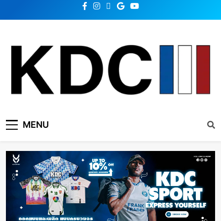
KDC SOLUTION | เคดีซี
รวมข่าวสารเทคโนโลยี,สุขภาพ,นวัตกรรมและเทรนด์ใหม่
MENU
โซลูชั่น