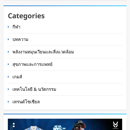
กำไรพุ่ง SK Hynix ทำสถิติสูงสุด กวาดรายได้มาก
Categories
ขึ้น 6 เท่า
กีฬา
WaWaW Content
2 ชั่วโมง ago
บทความ
พลังงานหมุนเวียนและสิ่งแวดล้อม
สุขภาพและการแพทย์
เกมส์
เทคโนโลยี & นวัตกรรม
เทรนด์โซเชียล
Disney+ จับมือ TikTok ดึงครีเอเตอร์เข้าแอป
เปลี่ยนแฟนคลับให้เป็นผู้สร้างคอนเทนต์