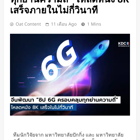
เปิดตัว CMF Clip Pro หูฟังคลิปหนีบหู
เสร็จภายในไม่กี่วินาที
รุ่นแรก! มาพร้อม Smart Dial บนเคส
ชาร์จ และแบตฯ ใช้งานสูงสุด 32.5
24 ชั่วโมง Ago
Oat Content
11 เดือน Ago
1 Mins
ชั่วโมง
Spotify เพิ่มโหมดวิ่งใหม่ ปรับเพลง
ตามความเร็วและรูปแบบการฝึก
1 วัน Ago
Meta Horizon+ จับมือ Xbox Game
Pass เปลี่ยนแว่น Meta Quest ให้
กลายเป็นจอเกมเสมือนขนาด 26 ฟุต
1 วัน Ago
ชัดแม้แสงน้อย! จีนพัฒนาแว่น Night
Vision มองกลางคืนได้ครบทุกสี
1 วัน Ago
เปลี่ยนขยะพลาสติกเป็นพลังงาน
สะอาด! นักวิจัยค้นพบวิธีผลิต
“ไฮโดรเจน” จากพลาสติกผสม โดย
1 วัน Ago
ไม่ต้องคัดแยกก่อน
“MouthPad” เมาส์ควบคุมด้วย “ลิ้น”
ช่วยให้ผู้พิการใช้คอมฯ ได้โดยไม่ต้อง
ทีมนักวิจัยจาก มหาวิทยาลัยปักกิ่ง และ มหาวิทยาลัย