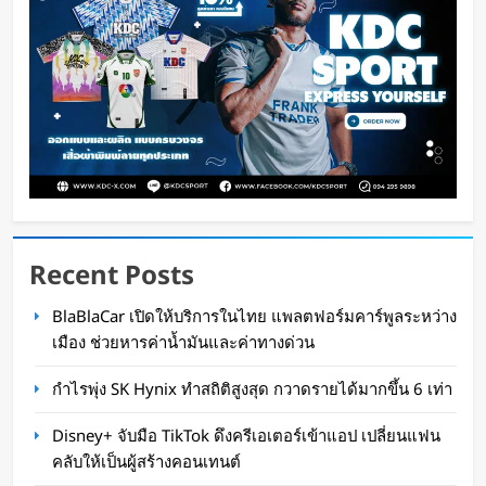
Oat Content
4 ชั่วโมง ago
Recent Posts
ทีมนักศึกษาจากเนเธอร์แลนด์เปิดตัว Stella Juva
BlaBlaCar เปิดให้บริการในไทย แพลตฟอร์มคาร์พูลระหว่าง
รถพยาบาลพลังงานแสงอาทิตย์คันแรกของโลก วิ่ง
เมือง ช่วยหารค่าน้ำมันและค่าทางด่วน
ไกลกว่า 700 กม.
กำไรพุ่ง SK Hynix ทำสถิติสูงสุด กวาดรายได้มากขึ้น 6 เท่า
Oat Content
4 ชั่วโมง ago
Disney+ จับมือ TikTok ดึงครีเอเตอร์เข้าแอป เปลี่ยนแฟน
คลับให้เป็นผู้สร้างคอนเทนต์