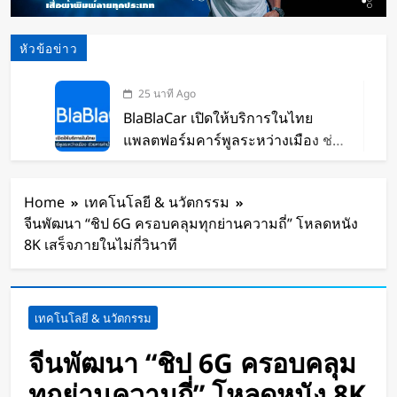
หัวข้อข่าว
25 นาที Ago
BlaBlaCar เปิดให้บริการในไทย
แพลตฟอร์มคาร์พูลระหว่างเมือง ช่วย
หารค่าน้ำมันและค่าทางด่วน
2 ชั่วโมง Ago
กำไรพุ่ง SK Hynix ทำสถิติสูงสุด
Home
เทคโนโลยี & นวัตกรรม
กวาดรายได้มากขึ้น 6 เท่า
จีนพัฒนา “ชิป 6G ครอบคลุมทุกย่านความถี่” โหลดหนัง
4 ชั่วโมง Ago
8K เสร็จภายในไม่กี่วินาที
Disney+ จับมือ TikTok ดึงครีเอเตอร์
เข้าแอป เปลี่ยนแฟนคลับให้เป็นผู้
สร้างคอนเทนต์
4 ชั่วโมง Ago
เทคโนโลยี & นวัตกรรม
ทีมนักศึกษาจากเนเธอร์แลนด์เปิดตัว
Stella Juva รถพยาบาลพลังงานแสง
จีนพัฒนา “ชิป 6G ครอบคลุม
อาทิตย์คันแรกของโลก วิ่งไกลกว่า
24 ชั่วโมง Ago
ทุกย่านความถี่” โหลดหนัง 8K
700 กม.