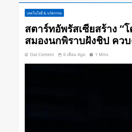
Disney+ จับมือ TikTok ดึงครีเอเต
เทคโนโลยี & นวัตกรรม
แฟนคลับให้เป็นผู้สร้างคอนเทนต์
18 ชั่วโมง Ago
สตาร์ทอัพรัสเซียสร้าง “
ทีมนักศึกษาจากเนเธอร์แลนด์เปิดต
สมองนกพิราบฝังชิป ควบ
พยาบาลพลังงานแสงอาทิตย์คันแร
กว่า 700 กม.
2 วัน Ago
เปิดตัว CMF Clip Pro หูฟังคลิปหน
Oat Content
6 เดือน Ago
1 Mins
Smart Dial บนเคสชาร์จ และแบตฯ
ชั่วโมง
2 วัน Ago
Spotify เพิ่มโหมดวิ่งใหม่ ปรับ
รูปแบบการฝึก
2 วัน Ago
Meta Horizon+ จับมือ Xbox Gam
Meta Quest ให้กลายเป็นจอเกมเ
2 วัน Ago
ชัดแม้แสงน้อย! จีนพัฒนาแว่น N