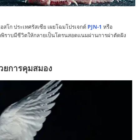
จากมอสโก ประเทศรัสเซีย เผยโฉมโปรเจกต์
PJN-1
หรือ
นนกพิราบมีชีวิตให้กลายเป็นโดรนสอดแนมผ่านการผ่าตัดฝัง
’ ด้วยการคุมสมอง