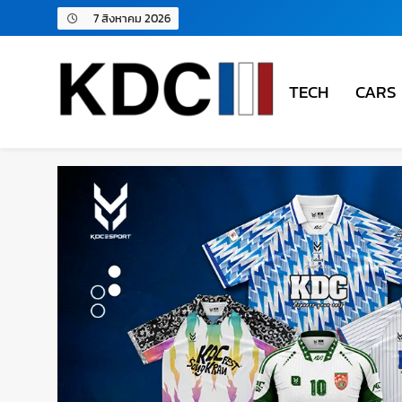
7 สิงหาคม 2026
TECH
CARS
KDC SOLUTION | เคดีซี โซลู
รวมข่าวสารเทคโนโลยี,สุขภาพ,นวัตกรรมและเทรนด์ให