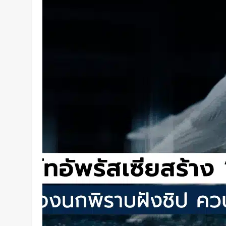
คืนได้ครบทุกสี
2 วัน Ago
เปลี่ยนขยะพลาสติกเป็นพลังงานสะ
วิธีผลิต “ไฮโดรเจน” จากพลาสติก
แยกก่อน
2 วัน Ago
“MouthPad” เมาส์ควบคุมด้วย “ลิ้น
คอมฯ ได้โดยไม่ต้องใช้มือ