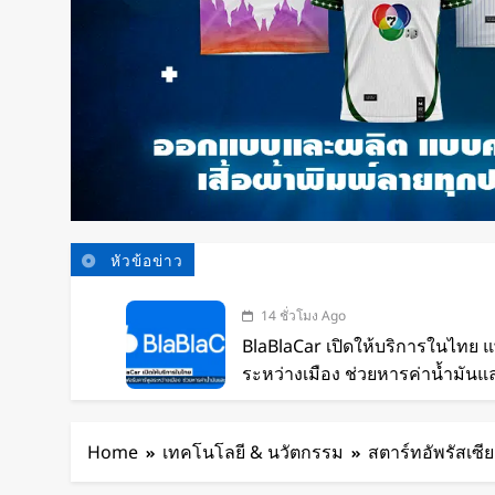
หัวข้อข่าว
14 ชั่วโมง Ago
BlaBlaCar เปิดให้บริการในไทย 
ระหว่างเมือง ช่วยหารค่าน้ำมันแ
16 ชั่วโมง Ago
กำไรพุ่ง SK Hynix ทำสถิติสูงสุด
Home
เทคโนโลยี & นวัตกรรม
สตาร์ทอัพรัสเซ
เท่า
18 ชั่วโมง Ago