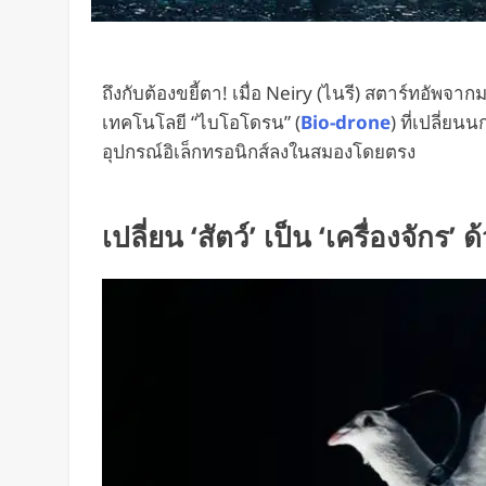
ถึงกับต้องขยี้ตา! เมื่อ Neiry (ไนรี) สตาร์ทอัพ
เทคโนโลยี “ไบโอโดรน” (
Bio-drone
) ที่เปลี่ย
อุปกรณ์อิเล็กทรอนิกส์ลงในสมองโดยตรง
เปลี่ยน ‘สัตว์’ เป็น ‘เครื่องจักร