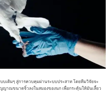
แบบเดิมๆ สู่การควบคุมผ่านระบบประสาท โดยทีมวิจัยจะ
งสัญญาณขนาดจิ๋วลงในสมองของนก เพื่อกระตุ้นให้มันเลี้ยว