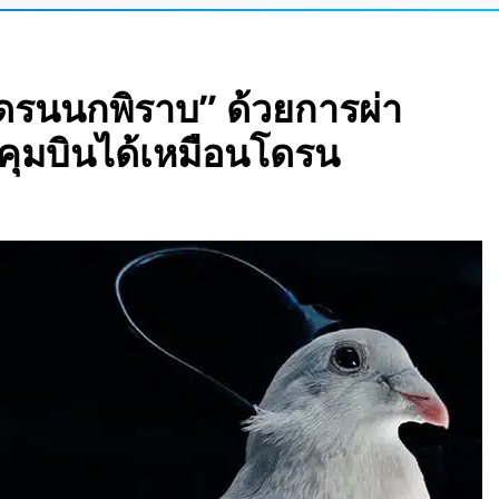
อร์เข้าแอป เปลี่ยน
โดรนนกพิราบ” ด้วยการผ่า
ัว Stella Juva รถ
คุมบินได้เหมือนโดรน
กของโลก วิ่งไกล
ีบหูรุ่นแรก! มาพร้อม
 ใช้งานสูงสุด 32.5
เพลงตามความเร็วและ
e Pass เปลี่ยนแว่น
สมือนขนาด 26 ฟุต
ight Vision มองกลาง