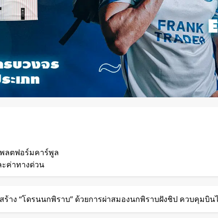
แพลตฟอร์มคาร์พูล
ละค่าทางด่วน
 กวาดรายได้มากขึ้น 6
ียสร้าง “โดรนนกพิราบ” ด้วยการผ่าสมองนกพิราบฝังชิป ควบคุมบิน