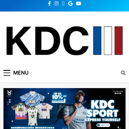
KDC SOLUTION | เคดีซี
รวมข่าวสารเทคโนโลยี,สุขภาพ,นวัตกรรมและเทรนด์ใหม่
MENU
โซลูชั่น