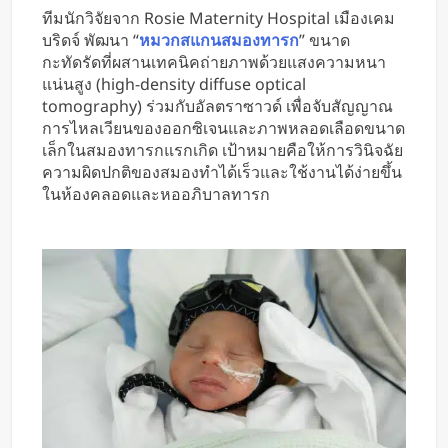
หารค่าน้ำมันและค่าทางด่วน
ทีมนักวิจัยจาก Rosie Maternity Hospital เมืองเคม
บริดจ์ พัฒนา “
หมวกสแกนสมองทารก
” ขนาด
กะทัดรัดที่ผสานเทคนิคถ่ายภาพด้วยแสงความหนา
แน่นสูง (high-density diffuse optical
tomography) ร่วมกับอัลตราซาวด์ เพื่อจับสัญญาณ
การไหลเวียนของออกซิเจนและภาพหลอดเลือดขนาด
เล็กในสมองทารกแรกเกิด เป้าหมายคือให้การวินิจฉัย
ความผิดปกติของสมองทำได้เร็วและใช้งานได้ง่ายขึ้น
ในห้องคลอดและหออภิบาลทารก