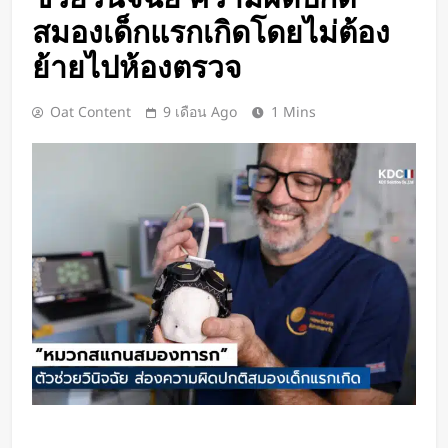
Google DeepMind เปิดตัว Weather
สมองเด็กแรกเกิดโดยไม่ต้อง
Lab แพลตฟอร์ม AI สำหรับคาด
การณ์สภาพอากาศและพายุหมุนเขต
ย้ายไปห้องตรวจ
2 วัน Ago
ร้อนล่วงหน้าได้สูงสุด 15 วัน
ChatGPT ทะลุ 1 พันล้านผู้ใช้ต่อ
สัปดาห์ เร็วที่สุดในโลก AI
Oat Content
9 เดือน Ago
1 Mins
2 วัน Ago
Xiaomi เปิดตัว SUV พร้อมพื้นที่นอน
ชั้นบน รองรับผู้โดยสารได้ 7 ที่นั่ง
2 วัน Ago
นักวิจัย NUS CDE พัฒนา “ผิว
อิเล็กทรอนิกส์” ที่รับรู้การสัมผัสและ
ซ่อมแซมตัวเองใต้น้ำได้
2 วัน Ago
K-18M โดรนรบฝีมือคนไทย ทดสอบ
บินสำเร็จครั้งแรก
3 วัน Ago
BlaBlaCar เปิดให้บริการในไทย
แพลตฟอร์มคาร์พูลระหว่างเมือง ช่วย