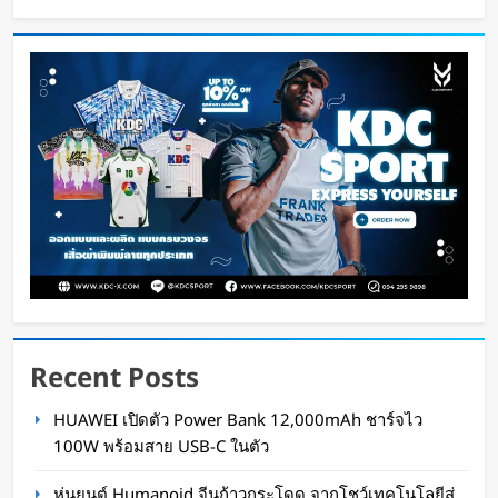
หุ่นยนต์ Humanoid จีนก้าวกระโดด จากโชว์
เทคโนโลยีสู่การทำงานจริง
Oat Content
14 ชั่วโมง ago
Recent Posts
สตาร์ทอัพรัฐออริกอนพัฒนา AI Data Center ลอย
HUAWEI เปิดตัว Power Bank 12,000mAh ชาร์จไว
น้ำ ใช้พลังงานจากคลื่นทะเลผลิตไฟฟ้า และใช้น้ำ
100W พร้อมสาย USB-C ในตัว
ทะเลช่วยระบายความร้อน
หุ่นยนต์ Humanoid จีนก้าวกระโดด จากโชว์เทคโนโลยีสู่