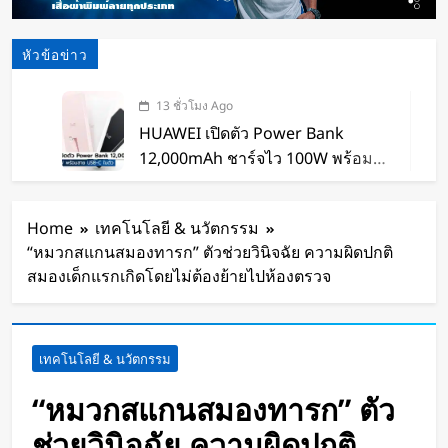
หัวข้อข่าว
13 ชั่วโมง Ago
HUAWEI เปิดตัว Power Bank
12,000mAh ชาร์จไว 100W พร้อม
สาย USB-C ในตัว
14 ชั่วโมง Ago
หุ่นยนต์ Humanoid จีนก้าวกระโดด
Home
เทคโนโลยี & นวัตกรรม
จากโชว์เทคโนโลยีสู่การทำงานจริง
“หมวกสแกนสมองทารก” ตัวช่วยวินิจฉัย ความผิดปกติ
14 ชั่วโมง Ago
สมองเด็กแรกเกิดโดยไม่ต้องย้ายไปห้องตรวจ
สตาร์ทอัพรัฐออริกอนพัฒนา AI Data
Center ลอยน้ำ ใช้พลังงานจากคลื่น
ทะเลผลิตไฟฟ้า และใช้น้ำทะเลช่วย
14 ชั่วโมง Ago
เทคโนโลยี & นวัตกรรม
ระบายความร้อน
จีนเปิดตัว “xianglong” เครื่องขุดอุ
โมงค์ไฮบริด เจาะ-ระเบิดหิน เครื่อง
“หมวกสแกนสมองทารก” ตัว
แรกของโลก
16 ชั่วโมง Ago
ช่วยวินิจฉัย ความผิดปกติ