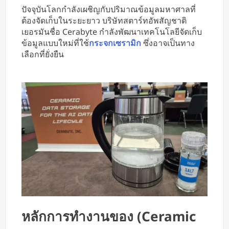
“ไฮโดรเจน” จากพลาสติกผสม โดย
ปัจจุบันโลกกำลังเผชิญกับปริมาณข้อมูลมหาศาลที่
ไม่ต้องคัดแยกก่อน
ต้องจัดเก็บในระยะยาว บริษัทสตาร์ทอัพสัญชาติ
เยอรมันชื่อ Cerabyte กำลังพัฒนาเทคโนโลยีจัดเก็บ
ข้อมูลแบบใหม่ที่ใช้
กระจกเซรามิก
ซึ่งอาจเป็นทาง
เลือกที่ยั่งยืน
หลักการทำงานของ (ceramic