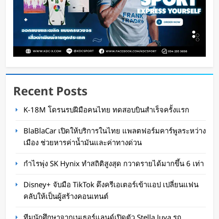
Recent Posts
Disney+ จับมือ TikTok ดึงครีเอเตอร์เข้าแอป
K-18M โดรนรบฝีมือคนไทย ทดสอบบินสำเร็จครั้งแรก
เปลี่ยนแฟนคลับให้เป็นผู้สร้างคอนเทนต์
BlaBlaCar เปิดให้บริการในไทย แพลตฟอร์มคาร์พูลระหว่าง
Oat Content
1 วัน ago
เมือง ช่วยหารค่าน้ำมันและค่าทางด่วน
กำไรพุ่ง SK Hynix ทำสถิติสูงสุด กวาดรายได้มากขึ้น 6 เท่า
Disney+ จับมือ TikTok ดึงครีเอเตอร์เข้าแอป เปลี่ยนแฟน
คลับให้เป็นผู้สร้างคอนเทนต์
ทีมนักศึกษาจากเนเธอร์แลนด์เปิดตัว Stella Juva รถ