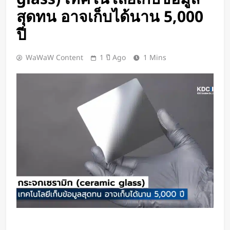
ทีมนักศึกษาจากเนเธอร์แลนด์เปิดตัว
สุดทน อาจเก็บได้นาน 5,000
Stella Juva รถพยาบาลพลังงานแสง
อาทิตย์คันแรกของโลก วิ่งไกลกว่า
ปี
2 วัน Ago
700 กม.
เปิดตัว CMF Clip Pro หูฟังคลิปหนีบหู
รุ่นแรก! มาพร้อม Smart Dial บนเคส
WaWaW Content
1 ปี Ago
1 Mins
ชาร์จ และแบตฯ ใช้งานสูงสุด 32.5
2 วัน Ago
ชั่วโมง
Spotify เพิ่มโหมดวิ่งใหม่ ปรับเพลง
ตามความเร็วและรูปแบบการฝึก
2 วัน Ago
Meta Horizon+ จับมือ Xbox Game
Pass เปลี่ยนแว่น Meta Quest ให้
กลายเป็นจอเกมเสมือนขนาด 26 ฟุต
2 วัน Ago
ชัดแม้แสงน้อย! จีนพัฒนาแว่น Night
Vision มองกลางคืนได้ครบทุกสี
2 วัน Ago
เปลี่ยนขยะพลาสติกเป็นพลังงาน
สะอาด! นักวิจัยค้นพบวิธีผลิต