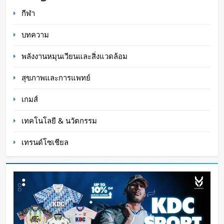
แรก
กีฬา
Oat Content
8 นาที ago
บทความ
พลังงานหมุนเวียนและสิ่งแวดล้อม
สุขภาพและการแพทย์
เกมส์
เทคโนโลยี & นวัตกรรม
เทรนด์โซเชียล
กำไรพุ่ง SK Hynix ทำสถิติสูงสุด กวาดรายได้มาก
ขึ้น 6 เท่า
WaWaW Content
22 ชั่วโมง ago