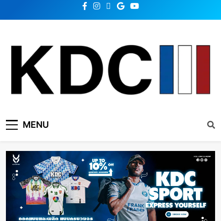
KDC SOLUTION | เคดีซี
รวมข่าวสารเทคโนโลยี,สุขภาพ,นวัตกรรมและเทรนด์ใหม่
MENU
โซลูชั่น