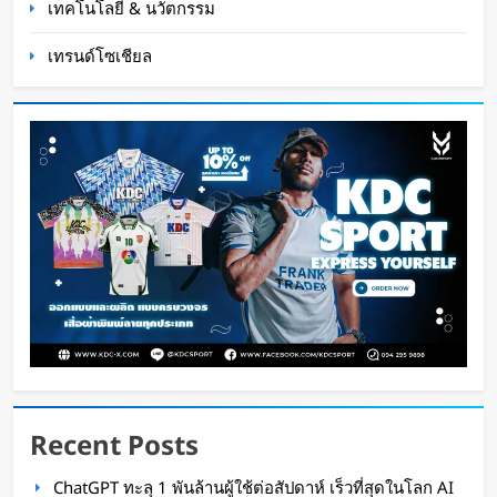
เทคโนโลยี & นวัตกรรม
เทรนด์โซเชียล
K-18M โดรนรบฝีมือคนไทย ทดสอบบินสำเร็จครั้ง
แรก
Oat Content
15 ชั่วโมง ago
Recent Posts
กำไรพุ่ง SK Hynix ทำสถิติสูงสุด กวาดรายได้มาก
ChatGPT ทะลุ 1 พันล้านผู้ใช้ต่อสัปดาห์ เร็วที่สุดในโลก AI