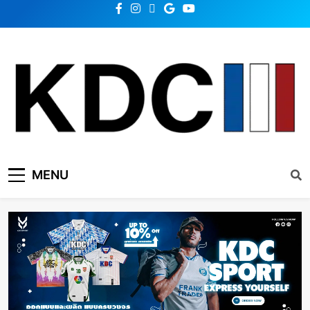
KDC SOLUTION | เคดีซี
รวมข่าวสารเทคโนโลยี,สุขภาพ,นวัตกรรมและเทรนด์ใหม่
MENU
โซลูชั่น