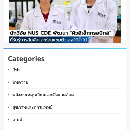
นักวิจัย NUS CDE พัฒนา “ผิวอิเล็กทรอนิกส์” ที่รับรู้
Categories
การสัมผัสและซ่อมแซมตัวเองใต้น้ำได้
กีฬา
WaWaW Content
13 ชั่วโมง ago
บทความ
พลังงานหมุนเวียนและสิ่งแวดล้อม
สุขภาพและการแพทย์
เกมส์