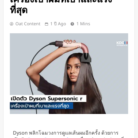
BlaBlaCar เปิดให้บริการในไทย
ที่สุด
แพลตฟอร์มคาร์พูลระหว่างเมือง ช่วย
หารค่าน้ำมันและค่าทางด่วน
2 วัน Ago
Oat Content
1 ปี Ago
1 Mins
กำไรพุ่ง SK Hynix ทำสถิติสูงสุด
กวาดรายได้มากขึ้น 6 เท่า
2 วัน Ago
Disney+ จับมือ TikTok ดึงครีเอเตอร์
เข้าแอป เปลี่ยนแฟนคลับให้เป็นผู้
สร้างคอนเทนต์
2 วัน Ago
ทีมนักศึกษาจากเนเธอร์แลนด์เปิดตัว
Stella Juva รถพยาบาลพลังงานแสง
อาทิตย์คันแรกของโลก วิ่งไกลกว่า
2 วัน Ago
700 กม.
เปิดตัว CMF Clip Pro หูฟังคลิปหนีบหู
รุ่นแรก! มาพร้อม Smart Dial บนเคส
ชาร์จ และแบตฯ ใช้งานสูงสุด 32.5
2 วัน Ago
ชั่วโมง
Spotify เพิ่มโหมดวิ่งใหม่ ปรับเพลง
ตามความเร็วและรูปแบบการฝึก
Dyson พลิกโฉมวงการดูแลเส้นผมอีกครั้ง ด้วยการ