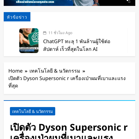
หัวข้อข่าว
11 ชั่วโมง Ago
ChatGPT ทะลุ 1 พันล้านผู้ใช้ต่อ
สัปดาห์ เร็วที่สุดในโลก AI
12 ชั่วโมง Ago
Xiaomi เปิดตัว SUV พร้อมพื้นที่นอน
Home
เทคโนโลยี & นวัตกรรม
ชั้นบน รองรับผู้โดยสารได้ 7 ที่นั่ง
เปิดตัว Dyson Supersonic r เครื่องเป่าผมที่เบาและแรง
13 ชั่วโมง Ago
ที่สุด
นักวิจัย NUS CDE พัฒนา “ผิว
อิเล็กทรอนิกส์” ที่รับรู้การสัมผัสและ
ซ่อมแซมตัวเองใต้น้ำได้
15 ชั่วโมง Ago
เทคโนโลยี & นวัตกรรม
K-18M โดรนรบฝีมือคนไทย ทดสอบ
บินสำเร็จครั้งแรก
เปิดตัว Dyson Supersonic r
1 วัน Ago
เครื่องเป่าผมที่เบาและแรง