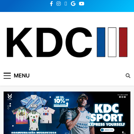
KDC SOLUTION | เคดีซี
รวมข่าวสารเทคโนโลยี,สุขภาพ,นวัตกรรมและเทรนด์ใหม่
MENU
โซลูชั่น