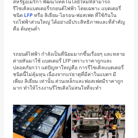
สหรัฐอเมริกา พัฒนาเทคโนโลยีใหม่ที่สามารถ
หารค่าน้ำมันและค่าทางด่วน
รีไซเคิลแบตเตอรี่รถยนต์ไฟฟ้า โดยเฉพาะ แบตเตอรี่
ชนิด
LFP
หรือ ลิเธียม-ไอรอน-ฟอสเฟต ที่ใช้กันใน
รถไฟฟ้าส่วนใหญ่ ได้อย่างมีประสิทธิภาพและที่สำคัญ
คือ ต้นทุนต่ำ
รถยนต์ไฟฟ้า กำลังเป็นที่นิยมมากขึ้นเรื่อยๆ และหลาย
ค่ายหันมาใช้ แบตเตอรี่ LFP เพราะราคาถูกและ
ปลอดภัยกว่า แต่ปัญหาใหญ่คือ การรีไซเคิลแบตเตอรี่
ชนิดนี้ไม่คุ้มทุน เนื่องจากแร่ธาตุที่มีค่าในแบตฯ มี
เพียง ลิเธียม เท่านั้น ส่วนเหล็กและฟอสเฟตมีราคาถูก
มาก ทำให้โรงงานรีไซเคิลไม่สนใจที่จะทำ