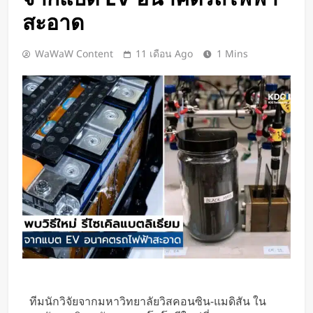
Google DeepMind เปิดตัว Weather
สะอาด
Lab แพลตฟอร์ม AI สำหรับคาด
การณ์สภาพอากาศและพายุหมุนเขต
23 ชั่วโมง Ago
WaWaW Content
11 เดือน Ago
1 Mins
ร้อนล่วงหน้าได้สูงสุด 15 วัน
ChatGPT ทะลุ 1 พันล้านผู้ใช้ต่อ
สัปดาห์ เร็วที่สุดในโลก AI
1 วัน Ago
Xiaomi เปิดตัว SUV พร้อมพื้นที่นอน
ชั้นบน รองรับผู้โดยสารได้ 7 ที่นั่ง
1 วัน Ago
นักวิจัย NUS CDE พัฒนา “ผิว
อิเล็กทรอนิกส์” ที่รับรู้การสัมผัสและ
ซ่อมแซมตัวเองใต้น้ำได้
1 วัน Ago
K-18M โดรนรบฝีมือคนไทย ทดสอบ
บินสำเร็จครั้งแรก
2 วัน Ago
BlaBlaCar เปิดให้บริการในไทย
แพลตฟอร์มคาร์พูลระหว่างเมือง ช่วย
ทีมนักวิจัยจากมหาวิทยาลัยวิสคอนซิน-แมดิสัน ใน