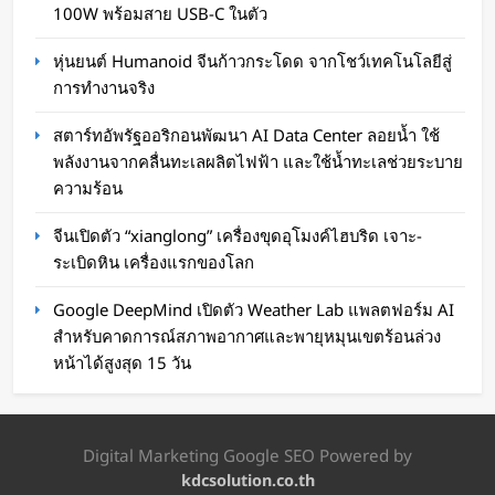
จีนเปิดตัว “xianglong” เครื่องขุดอุโมงค์ไฮบริด
100W พร้อมสาย USB-C ในตัว
เจาะ-ระเบิดหิน เครื่องแรกของโลก
หุ่นยนต์ Humanoid จีนก้าวกระโดด จากโชว์เทคโนโลยีสู่
WaWaW Content
1 ชั่วโมง ago
การทำงานจริง
สตาร์ทอัพรัฐออริกอนพัฒนา AI Data Center ลอยน้ำ ใช้
พลังงานจากคลื่นทะเลผลิตไฟฟ้า และใช้น้ำทะเลช่วยระบาย
ความร้อน
จีนเปิดตัว “xianglong” เครื่องขุดอุโมงค์ไฮบริด เจาะ-
ระเบิดหิน เครื่องแรกของโลก
Google DeepMind เปิดตัว Weather Lab แพลตฟอร์ม AI
สำหรับคาดการณ์สภาพอากาศและพายุหมุนเขตร้อนล่วง
หน้าได้สูงสุด 15 วัน
Google DeepMind เปิดตัว Weather Lab
แพลตฟอร์ม AI สำหรับคาดการณ์สภาพอากาศและ
พายุหมุนเขตร้อนล่วงหน้าได้สูงสุด 15 วัน
Digital Marketing Google SEO Powered by
kdcsolution.co.th
Oat Content
3 ชั่วโมง ago