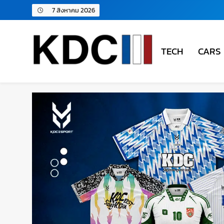
7 สิงหาคม 2026
TECH
CARS
KDC SOLUTION | เคดีซี โซลู
รวมข่าวสารเทคโนโลยี,สุขภาพ,นวัตกรรมและเทรนด์ให