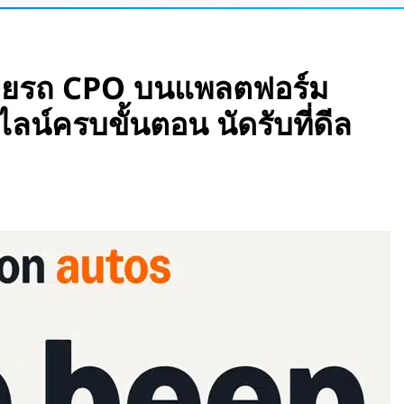
 กวาดรายได้มากขึ้น 6
ายรถ CPO บนแพลตฟอร์ม
อร์เข้าแอป เปลี่ยน
น์ครบขั้นตอน นัดรับที่ดีล
ัว Stella Juva รถ
กของโลก วิ่งไกล
ีบหูรุ่นแรก! มาพร้อม
 ใช้งานสูงสุด 32.5
เพลงตามความเร็วและ
e Pass เปลี่ยนแว่น