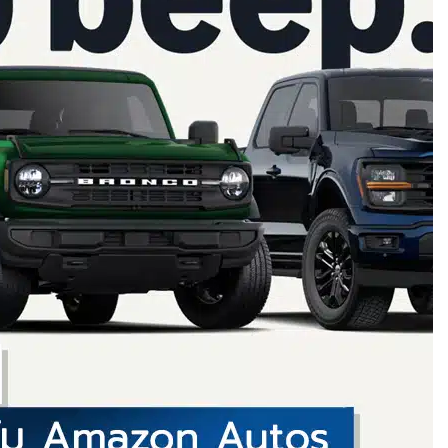
สมือนขนาด 26 ฟุต
ight Vision มองกลาง
อาด! นักวิจัยค้นพบ
ผสม โดยไม่ต้องคัด