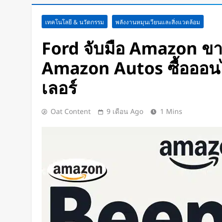
กำไรพุ่ง SK Hynix ทำสถิติสูงสุด
เทคโนโลยี & นวัตกรรม
พลังงานหมุนเวียนและสิ่งแวดล้อม
เท่า
1 วัน Ago
Ford จับมือ Amazon ข
Disney+ จับมือ TikTok ดึงครีเอเต
Amazon Autos ซื้อออนไล
แฟนคลับให้เป็นผู้สร้างคอนเทนต์
1 วัน Ago
เลอร์
ทีมนักศึกษาจากเนเธอร์แลนด์เปิดต
พยาบาลพลังงานแสงอาทิตย์คันแร
Oat Content
9 เดือน Ago
1 Mins
กว่า 700 กม.
2 วัน Ago
เปิดตัว CMF Clip Pro หูฟังคลิปหน
Smart Dial บนเคสชาร์จ และแบตฯ
ชั่วโมง
2 วัน Ago
Spotify เพิ่มโหมดวิ่งใหม่ ปรับ
รูปแบบการฝึก
2 วัน Ago
Meta Horizon+ จับมือ Xbox Gam