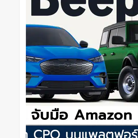
Meta Quest ให้กลายเป็นจอเกมเ
2 วัน Ago
ชัดแม้แสงน้อย! จีนพัฒนาแว่น N
คืนได้ครบทุกสี
2 วัน Ago
เปลี่ยนขยะพลาสติกเป็นพลังงานสะ
วิธีผลิต “ไฮโดรเจน” จากพลาสติก
แยกก่อน