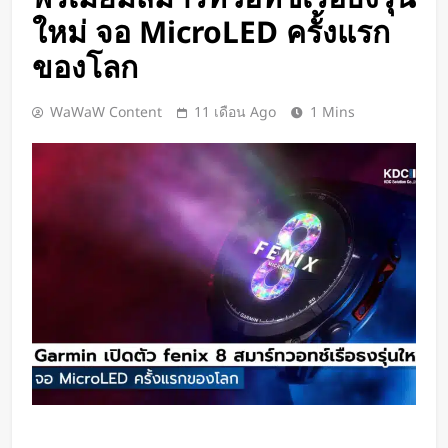
Google DeepMind เปิดตัว Weather
ใหม่ จอ MicroLED ครั้งแรก
Lab แพลตฟอร์ม AI สำหรับคาด
การณ์สภาพอากาศและพายุหมุนเขต
ของโลก
2 วัน Ago
ร้อนล่วงหน้าได้สูงสุด 15 วัน
ChatGPT ทะลุ 1 พันล้านผู้ใช้ต่อ
สัปดาห์ เร็วที่สุดในโลก AI
WaWaW Content
11 เดือน Ago
1 Mins
2 วัน Ago
Xiaomi เปิดตัว SUV พร้อมพื้นที่นอน
ชั้นบน รองรับผู้โดยสารได้ 7 ที่นั่ง
3 วัน Ago
นักวิจัย NUS CDE พัฒนา “ผิว
อิเล็กทรอนิกส์” ที่รับรู้การสัมผัสและ
ซ่อมแซมตัวเองใต้น้ำได้
3 วัน Ago
K-18M โดรนรบฝีมือคนไทย ทดสอบ
บินสำเร็จครั้งแรก
3 วัน Ago
BlaBlaCar เปิดให้บริการในไทย
แพลตฟอร์มคาร์พูลระหว่างเมือง ช่วย