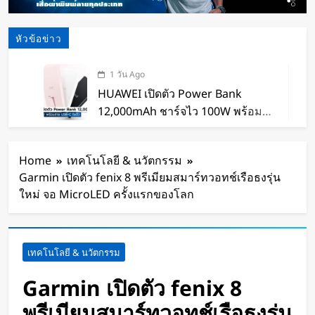
หัวข้อข่าว
1 วัน Ago
HUAWEI เปิดตัว Power Bank
12,000mAh ชาร์จไว 100W พร้อม
สาย USB-C ในตัว
1 วัน Ago
หุ่นยนต์ Humanoid จีนก้าวกระโดด
Home
เทคโนโลยี & นวัตกรรม
จากโชว์เทคโนโลยีสู่การทำงานจริง
Garmin เปิดตัว fenix 8 พรีเมียมสมาร์ทวอทช์เรือธงรุ่น
2 วัน Ago
ใหม่ จอ MicroLED ครั้งแรกของโลก
สตาร์ทอัพรัฐออริกอนพัฒนา AI Data
Center ลอยน้ำ ใช้พลังงานจากคลื่น
ทะเลผลิตไฟฟ้า และใช้น้ำทะเลช่วย
2 วัน Ago
เทคโนโลยี & นวัตกรรม
ระบายความร้อน
จีนเปิดตัว “xianglong” เครื่องขุดอุ
โมงค์ไฮบริด เจาะ-ระเบิดหิน เครื่อง
Garmin เปิดตัว fenix 8
แรกของโลก
2 วัน Ago
พรีเมียมสมาร์ทวอทช์เรือธงรุ่น