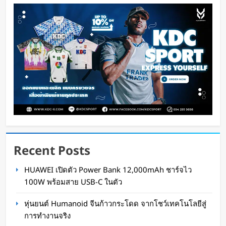
เทคโนโลยีสู่การทำงานจริง
Oat Content
1 วัน ago
Recent Posts
สตาร์ทอัพรัฐออริกอนพัฒนา AI Data Center ลอย
HUAWEI เปิดตัว Power Bank 12,000mAh ชาร์จไว
น้ำ ใช้พลังงานจากคลื่นทะเลผลิตไฟฟ้า และใช้น้ำ
100W พร้อมสาย USB-C ในตัว
ทะเลช่วยระบายความร้อน
หุ่นยนต์ Humanoid จีนก้าวกระโดด จากโชว์เทคโนโลยีสู่
Oat Content
2 วัน ago
การทำงานจริง