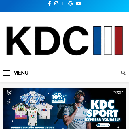
KDC SOLUTION | เคดีซี
รวมข่าวสารเทคโนโลยี,สุขภาพ,นวัตกรรมและเทรนด์ใหม่
MENU
โซลูชั่น