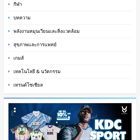
กีฬา
Oat Content
1 วัน ago
บทความ
พลังงานหมุนเวียนและสิ่งแวดล้อม
สุขภาพและการแพทย์
เกมส์
เทคโนโลยี & นวัตกรรม
เทรนด์โซเชียล
หุ่นยนต์ Humanoid จีนก้าวกระโดด จากโชว์
เทคโนโลยีสู่การทำงานจริง
Oat Content
2 วัน ago