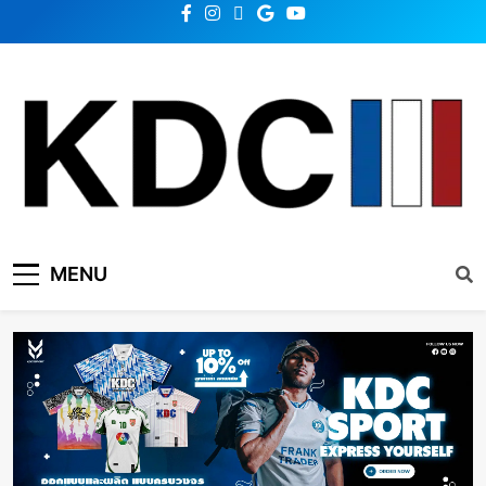
KDC SOLUTION | เคดีซี
รวมข่าวสารเทคโนโลยี,สุขภาพ,นวัตกรรมและเทรนด์ใหม่
MENU
โซลูชั่น