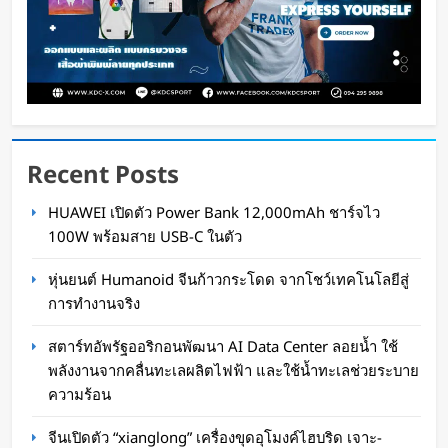
Recent Posts
สตาร์ทอัพรัฐออริกอนพัฒนา AI Data Center ลอย
HUAWEI เปิดตัว Power Bank 12,000mAh ชาร์จไว
น้ำ ใช้พลังงานจากคลื่นทะเลผลิตไฟฟ้า และใช้น้ำ
100W พร้อมสาย USB-C ในตัว
ทะเลช่วยระบายความร้อน
หุ่นยนต์ Humanoid จีนก้าวกระโดด จากโชว์เทคโนโลยีสู่
Oat Content
2 วัน ago
การทำงานจริง
สตาร์ทอัพรัฐออริกอนพัฒนา AI Data Center ลอยน้ำ ใช้
พลังงานจากคลื่นทะเลผลิตไฟฟ้า และใช้น้ำทะเลช่วยระบาย
ความร้อน
จีนเปิดตัว “xianglong” เครื่องขุดอุโมงค์ไฮบริด เจาะ-