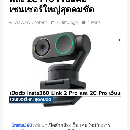
Google DeepMind เปิดตัว Weather
เซนเซอร์ใหญ่สุดคมชัด
Lab แพลตฟอร์ม AI สำหรับคาด
การณ์สภาพอากาศและพายุหมุนเขต
2 วัน Ago
WaWaW Content
7 เดือน Ago
1 Mins
ร้อนล่วงหน้าได้สูงสุด 15 วัน
ChatGPT ทะลุ 1 พันล้านผู้ใช้ต่อ
สัปดาห์ เร็วที่สุดในโลก AI
2 วัน Ago
Xiaomi เปิดตัว SUV พร้อมพื้นที่นอน
ชั้นบน รองรับผู้โดยสารได้ 7 ที่นั่ง
3 วัน Ago
นักวิจัย NUS CDE พัฒนา “ผิว
อิเล็กทรอนิกส์” ที่รับรู้การสัมผัสและ
ซ่อมแซมตัวเองใต้น้ำได้
3 วัน Ago
K-18M โดรนรบฝีมือคนไทย ทดสอบ
บินสำเร็จครั้งแรก
3 วัน Ago
BlaBlaCar เปิดให้บริการในไทย
แพลตฟอร์มคาร์พูลระหว่างเมือง ช่วย
Insta360
กลับมาเปิดตัวกล้องเว็บแคมใหม่กับการ