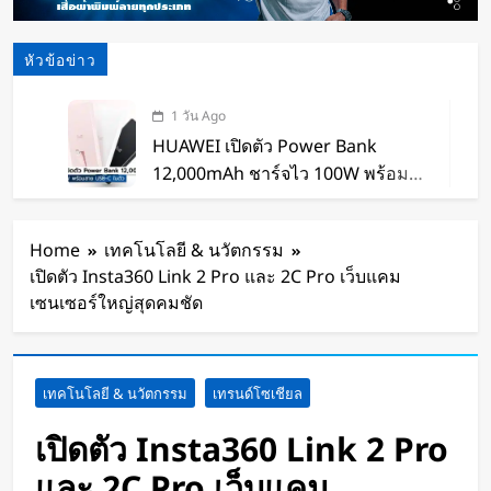
หัวข้อข่าว
1 วัน Ago
HUAWEI เปิดตัว Power Bank
12,000mAh ชาร์จไว 100W พร้อม
สาย USB-C ในตัว
2 วัน Ago
หุ่นยนต์ Humanoid จีนก้าวกระโดด
Home
เทคโนโลยี & นวัตกรรม
จากโชว์เทคโนโลยีสู่การทำงานจริง
เปิดตัว Insta360 Link 2 Pro และ 2C Pro เว็บแคม
2 วัน Ago
เซนเซอร์ใหญ่สุดคมชัด
สตาร์ทอัพรัฐออริกอนพัฒนา AI Data
Center ลอยน้ำ ใช้พลังงานจากคลื่น
ทะเลผลิตไฟฟ้า และใช้น้ำทะเลช่วย
2 วัน Ago
เทคโนโลยี & นวัตกรรม
เทรนด์โซเชียล
ระบายความร้อน
จีนเปิดตัว “xianglong” เครื่องขุดอุ
โมงค์ไฮบริด เจาะ-ระเบิดหิน เครื่อง
เปิดตัว Insta360 Link 2 Pro
แรกของโลก
2 วัน Ago
และ 2C Pro เว็บแคม