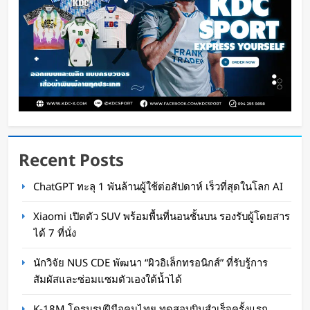
Recent Posts
กำไรพุ่ง SK Hynix ทำสถิติสูงสุด กวาดรายได้มาก
ChatGPT ทะลุ 1 พันล้านผู้ใช้ต่อสัปดาห์ เร็วที่สุดในโลก AI
ขึ้น 6 เท่า
Xiaomi เปิดตัว SUV พร้อมพื้นที่นอนชั้นบน รองรับผู้โดยสาร
WaWaW Content
2 วัน ago
ได้ 7 ที่นั่ง
นักวิจัย NUS CDE พัฒนา “ผิวอิเล็กทรอนิกส์” ที่รับรู้การ
สัมผัสและซ่อมแซมตัวเองใต้น้ำได้
K-18M โดรนรบฝีมือคนไทย ทดสอบบินสำเร็จครั้งแรก