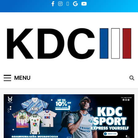
KDC SOLUTION | เคดีซี
รวมข่าวสารเทคโนโลยี,สุขภาพ,นวัตกรรมและเทรนด์ใหม่
MENU
โซลูชั่น