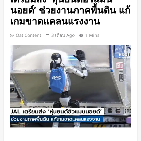
BlaBlaCar เปิดให้บริการในไทย
นอยด์’ ช่วยงานภาคพื้นดิน แก้
แพลตฟอร์มคาร์พูลระหว่างเมือง ช่วย
หารค่าน้ำมันและค่าทางด่วน
เกมขาดแคลนแรงงาน
2 วัน Ago
กำไรพุ่ง SK Hynix ทำสถิติสูงสุด
กวาดรายได้มากขึ้น 6 เท่า
Oat Content
3 เดือน Ago
1 Mins
2 วัน Ago
Disney+ จับมือ TikTok ดึงครีเอเตอร์
เข้าแอป เปลี่ยนแฟนคลับให้เป็นผู้
สร้างคอนเทนต์
2 วัน Ago
ทีมนักศึกษาจากเนเธอร์แลนด์เปิดตัว
Stella Juva รถพยาบาลพลังงานแสง
อาทิตย์คันแรกของโลก วิ่งไกลกว่า
3 วัน Ago
700 กม.
เปิดตัว CMF Clip Pro หูฟังคลิปหนีบหู
รุ่นแรก! มาพร้อม Smart Dial บนเคส
ชาร์จ และแบตฯ ใช้งานสูงสุด 32.5
3 วัน Ago
ชั่วโมง
Spotify เพิ่มโหมดวิ่งใหม่ ปรับเพลง
ตามความเร็วและรูปแบบการฝึก