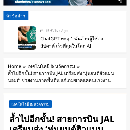
หัวข้อข่าว
15 ชั่วโมง Ago
ChatGPT ทะลุ 1 พันล้านผู้ใช้ต่อ
สัปดาห์ เร็วที่สุดในโลก AI
15 ชั่วโมง Ago
Xiaomi เปิดตัว SUV พร้อมพื้นที่นอน
Home
เทคโนโลยี & นวัตกรรม
ชั้นบน รองรับผู้โดยสารได้ 7 ที่นั่ง
ล้ำไปอีกขั้น! สายการบิน JAL เตรียมส่ง ‘หุ่นยนต์ฮิวแมน
17 ชั่วโมง Ago
นอยด์’ ช่วยงานภาคพื้นดิน แก้เกมขาดแคลนแรงงาน
นักวิจัย NUS CDE พัฒนา “ผิว
อิเล็กทรอนิกส์” ที่รับรู้การสัมผัสและ
ซ่อมแซมตัวเองใต้น้ำได้
18 ชั่วโมง Ago
เทคโนโลยี & นวัตกรรม
K-18M โดรนรบฝีมือคนไทย ทดสอบ
บินสำเร็จครั้งแรก
ล้ำไปอีกขั้น! สายการบิน JAL
2 วัน Ago
เตรียมส่ง ‘หุ่นยนต์ฮิวแมน