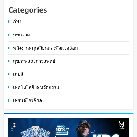
นักวิจัย NUS CDE พัฒนา “ผิวอิเล็กทรอนิกส์” ที่รับรู้
Categories
การสัมผัสและซ่อมแซมตัวเองใต้น้ำได้
กีฬา
WaWaW Content
17 ชั่วโมง ago
บทความ
พลังงานหมุนเวียนและสิ่งแวดล้อม
สุขภาพและการแพทย์
เกมส์
เทคโนโลยี & นวัตกรรม
เทรนด์โซเชียล
K-18M โดรนรบฝีมือคนไทย ทดสอบบินสำเร็จครั้ง
แรก
Oat Content
18 ชั่วโมง ago