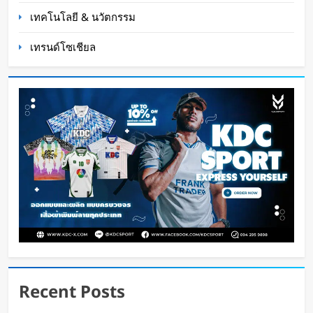
เทคโนโลยี & นวัตกรรม
เทรนด์โซเชียล
หุ่นยนต์ Humanoid จีนก้าวกระโดด จากโชว์
เทคโนโลยีสู่การทำงานจริง
Oat Content
15 ชั่วโมง ago
Recent Posts
สตาร์ทอัพรัฐออริกอนพัฒนา AI Data Center ลอย