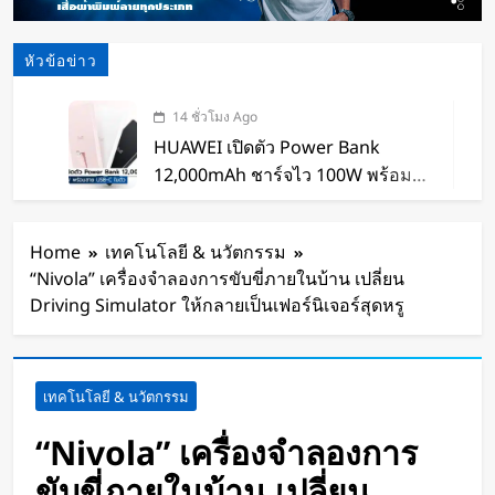
หัวข้อข่าว
14 ชั่วโมง Ago
HUAWEI เปิดตัว Power Bank
12,000mAh ชาร์จไว 100W พร้อม
สาย USB-C ในตัว
15 ชั่วโมง Ago
หุ่นยนต์ Humanoid จีนก้าวกระโดด
Home
เทคโนโลยี & นวัตกรรม
จากโชว์เทคโนโลยีสู่การทำงานจริง
“Nivola” เครื่องจำลองการขับขี่ภายในบ้าน เปลี่ยน
16 ชั่วโมง Ago
Driving Simulator ให้กลายเป็นเฟอร์นิเจอร์สุดหรู
สตาร์ทอัพรัฐออริกอนพัฒนา AI Data
Center ลอยน้ำ ใช้พลังงานจากคลื่น
ทะเลผลิตไฟฟ้า และใช้น้ำทะเลช่วย
16 ชั่วโมง Ago
เทคโนโลยี & นวัตกรรม
ระบายความร้อน
จีนเปิดตัว “xianglong” เครื่องขุดอุ
โมงค์ไฮบริด เจาะ-ระเบิดหิน เครื่อง
“Nivola” เครื่องจำลองการ
แรกของโลก
17 ชั่วโมง Ago
ขับขี่ภายในบ้าน เปลี่ยน