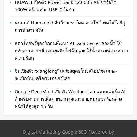
HUAWEI เปิดตัว Power Bank 12,000mAh ชาร์จไว
น้ำ ใช้พลังงานจากคลื่นทะเลผลิตไฟฟ้า และใช้น้ำ
100W พร้อมสาย USB-C ในตัว
ทะเลช่วยระบายความร้อน
หุ่นยนต์ Humanoid จีนก้าวกระโดด จากโชว์เทคโนโลยีสู่
Oat Content
16 ชั่วโมง ago
การทำงานจริง
สตาร์ทอัพรัฐออริกอนพัฒนา AI Data Center ลอยน้ำ ใช้
พลังงานจากคลื่นทะเลผลิตไฟฟ้า และใช้น้ำทะเลช่วยระบาย
ความร้อน
จีนเปิดตัว “xianglong” เครื่องขุดอุโมงค์ไฮบริด เจาะ-
ระเบิดหิน เครื่องแรกของโลก
Google DeepMind เปิดตัว Weather Lab แพลตฟอร์ม AI
สำหรับคาดการณ์สภาพอากาศและพายุหมุนเขตร้อนล่วง
หน้าได้สูงสุด 15 วัน
จีนเปิดตัว “xianglong” เครื่องขุดอุโมงค์ไฮบริด
เจาะ-ระเบิดหิน เครื่องแรกของโลก
Digital Marketing Google SEO Powered by
WaWaW Content
16 ชั่วโมง ago