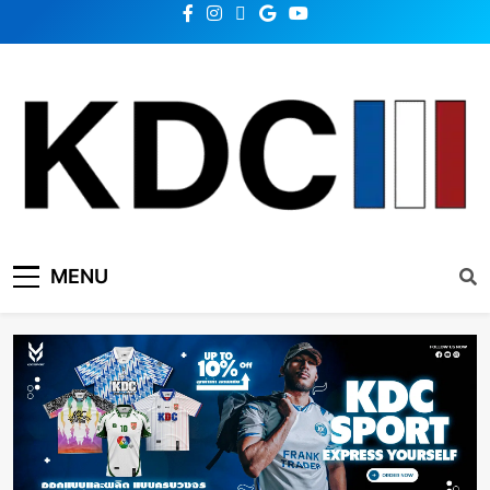
KDC SOLUTION | เคดีซี
รวมข่าวสารเทคโนโลยี,สุขภาพ,นวัตกรรมและเทรนด์ใหม่
MENU
โซลูชั่น