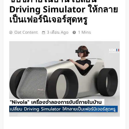
Google DeepMind เปิดตัว Weather
Driving Simulator ให้กลาย
Lab แพลตฟอร์ม AI สำหรับคาด
การณ์สภาพอากาศและพายุหมุนเขต
เป็นเฟอร์นิเจอร์สุดหรู
2 วัน Ago
ร้อนล่วงหน้าได้สูงสุด 15 วัน
ChatGPT ทะลุ 1 พันล้านผู้ใช้ต่อ
สัปดาห์ เร็วที่สุดในโลก AI
Oat Content
3 เดือน Ago
1 Mins
2 วัน Ago
Xiaomi เปิดตัว SUV พร้อมพื้นที่นอน
ชั้นบน รองรับผู้โดยสารได้ 7 ที่นั่ง
2 วัน Ago
นักวิจัย NUS CDE พัฒนา “ผิว
อิเล็กทรอนิกส์” ที่รับรู้การสัมผัสและ
ซ่อมแซมตัวเองใต้น้ำได้
2 วัน Ago
K-18M โดรนรบฝีมือคนไทย ทดสอบ
บินสำเร็จครั้งแรก
3 วัน Ago
BlaBlaCar เปิดให้บริการในไทย
แพลตฟอร์มคาร์พูลระหว่างเมือง ช่วย