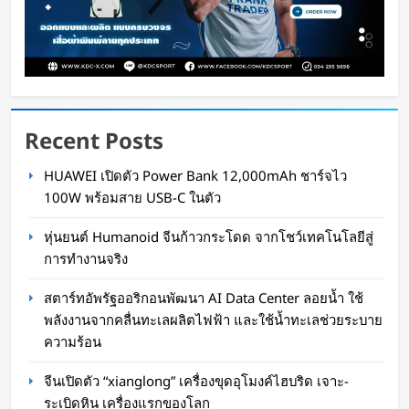
Recent Posts
สตาร์ทอัพรัฐออริกอนพัฒนา AI Data Center ลอย
HUAWEI เปิดตัว Power Bank 12,000mAh ชาร์จไว
น้ำ ใช้พลังงานจากคลื่นทะเลผลิตไฟฟ้า และใช้น้ำ
100W พร้อมสาย USB-C ในตัว
ทะเลช่วยระบายความร้อน
หุ่นยนต์ Humanoid จีนก้าวกระโดด จากโชว์เทคโนโลยีสู่
Oat Content
1 วัน ago
การทำงานจริง
สตาร์ทอัพรัฐออริกอนพัฒนา AI Data Center ลอยน้ำ ใช้
พลังงานจากคลื่นทะเลผลิตไฟฟ้า และใช้น้ำทะเลช่วยระบาย
ความร้อน
จีนเปิดตัว “xianglong” เครื่องขุดอุโมงค์ไฮบริด เจาะ-
ระเบิดหิน เครื่องแรกของโลก