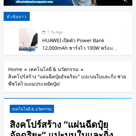
หัวข้อข่าว
1 วัน Ago
HUAWEI เปิดตัว Power Bank
12,000mAh ชาร์จไว 100W พร้อม
สาย USB-C ในตัว
1 วัน Ago
หุ่นยนต์ Humanoid จีนก้าวกระโดด
Home
เทคโนโลยี & นวัตกรรม
จากโชว์เทคโนโลยีสู่การทำงานจริง
สิงคโปร์สร้าง “แผ่นฉีดปุ๋ยอัจฉริยะ” แปะบนใบและกิ่ง ช่วย
1 วัน Ago
พืชโตไวแถมประหยัดปุ๋ย!
สตาร์ทอัพรัฐออริกอนพัฒนา AI Data
Center ลอยน้ำ ใช้พลังงานจากคลื่น
ทะเลผลิตไฟฟ้า และใช้น้ำทะเลช่วย
1 วัน Ago
เทคโนโลยี & นวัตกรรม
ระบายความร้อน
จีนเปิดตัว “xianglong” เครื่องขุดอุ
โมงค์ไฮบริด เจาะ-ระเบิดหิน เครื่อง
สิงคโปร์สร้าง “แผ่นฉีดปุ๋ย
แรกของโลก
1 วัน Ago
อัจฉริยะ” แปะบนใบและกิ่ง