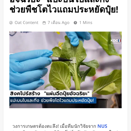
Google DeepMind เปิดตัว Weather
ช่วยพืชโตไวแถมประหยัดปุ๋ย!
Lab แพลตฟอร์ม AI สำหรับคาด
การณ์สภาพอากาศและพายุหมุนเขต
2 วัน Ago
Oat Content
7 เดือน Ago
1 Mins
ร้อนล่วงหน้าได้สูงสุด 15 วัน
ChatGPT ทะลุ 1 พันล้านผู้ใช้ต่อ
สัปดาห์ เร็วที่สุดในโลก AI
2 วัน Ago
Xiaomi เปิดตัว SUV พร้อมพื้นที่นอน
ชั้นบน รองรับผู้โดยสารได้ 7 ที่นั่ง
2 วัน Ago
นักวิจัย NUS CDE พัฒนา “ผิว
อิเล็กทรอนิกส์” ที่รับรู้การสัมผัสและ
ซ่อมแซมตัวเองใต้น้ำได้
2 วัน Ago
K-18M โดรนรบฝีมือคนไทย ทดสอบ
บินสำเร็จครั้งแรก
3 วัน Ago
BlaBlaCar เปิดให้บริการในไทย
แพลตฟอร์มคาร์พูลระหว่างเมือง ช่วย
วงการเกษตรต้องตะลึง! เมื่อทีมนักวิจัยจาก
NUS