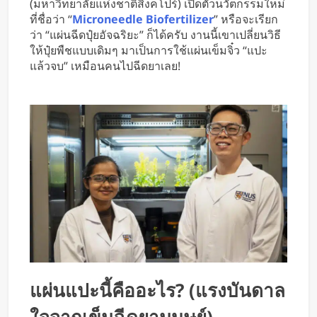
(มหาวิทยาลัยแห่งชาติสิงคโปร์) เปิดตัวนวัตกรรมใหม่
หารค่าน้ำมันและค่าทางด่วน
ที่ชื่อว่า “
Microneedle Biofertilizer
” หรือจะเรียก
ว่า “แผ่นฉีดปุ๋ยอัจฉริยะ” ก็ได้ครับ งานนี้เขาเปลี่ยนวิธี
ให้ปุ๋ยพืชแบบเดิมๆ มาเป็นการใช้แผ่นเข็มจิ๋ว “แปะ
แล้วจบ” เหมือนคนไปฉีดยาเลย!
แผ่นแปะนี้คืออะไร? (แรงบันดาล