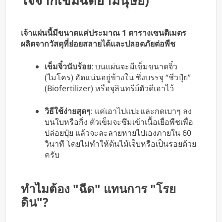
ใจจากเข็มฉีดยามนุษย์)
เจ้าแผ่นนี้มีขนาดแค่ประมาณ 1 ตารางเซนติเมตร
ผลิตจากวัสดุที่ย่อยสลายได้และปลอดภัยต่อพืช
เข็มจิ๋วนับร้อย
: บนแผ่นจะมีเข็มขนาดจิ๋ว
(ไมโคร) อัดแน่นอยู่ข้างใน ซึ่งบรรจุ “ชีวปุ๋ย”
(Biofertilizer) หรือจุลินทรีย์ตัวดีเอาไว้
วิธีใช้ง่ายสุดๆ
: แค่เอาไปแปะและกดเบาๆ ลง
บนใบหรือกิ่ง ตัวเข็มจะซึมเข้าเนื้อเยื่อพืชเพื่อ
ปล่อยปุ๋ย แล้วจะละลายหายไปเองภายใน 60
วินาที โดยไม่ทำให้ต้นไม้เจ็บหรือเป็นรอยด้วย
ครับ
ทำไมต้อง "ฉีด" แทนการ "โรย
ดิน"?