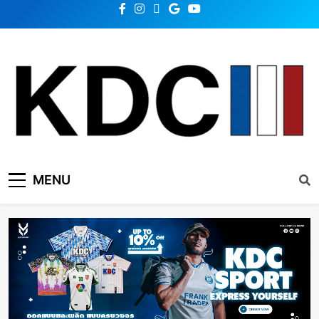
KDC SOLUTION | เคดีซี
รวมข่าวสารเทคโนโลยี,สุขภาพ,นวัตกรรมและเทรนด์ใหม่
MENU
โซลูชั่น