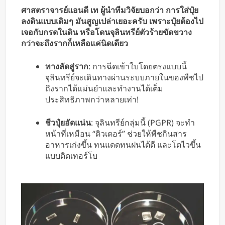
ศาสตราจารย์แอนดี เท ผู้นำทีมวิจัยบอกว่า การใส่ปุ๋ย
ลงดินแบบเดิมๆ มันสูญเปล่าเยอะครับ เพราะปุ๋ยต้องไป
เจอกับกรดในดิน หรือโดนจุลินทรีย์ตัวร้ายขัดขวาง
กว่าจะถึงรากก็เหลือแค่นิดเดียว
ทางลัดสู่ราก
: การฉีดเข้าใบโดยตรงแบบนี้
จุลินทรีย์จะเดินทางผ่านระบบภายในของพืชไป
ถึงรากได้แม่นยำและทำงานได้เต็ม
ประสิทธิภาพกว่าหลายเท่า!
ชีวปุ๋ยอัดแน่น
: จุลินทรีย์กลุ่มนี้ (PGPR) จะทำ
หน้าที่เหมือน “ติวเตอร์” ช่วยให้พืชกินสาร
อาหารเก่งขึ้น ทนแดดทนฝนได้ดี และโตไวขึ้น
แบบติดเทอร์โบ