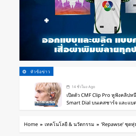
หัวข้อข่าว
14 ชั่วโมง Ago
เปิดตัว CMF Clip Pro หูฟังคลิปหน
Smart Dial บนเคสชาร์จ และแบตฯ
ชั่วโมง
14 ชั่วโมง Ago
Spotify เพิ่มโหมดวิ่งใหม่ ปรับ
Home
เทคโนโลยี & นวัตกรรม
‘Repawse’ ชุดหุ
รูปแบบการฝึก
14 ชั่วโมง Ago