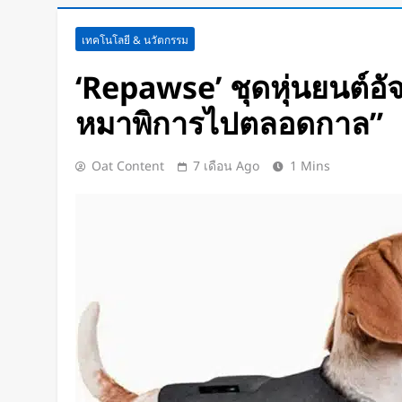
Meta Horizon+ จับมือ Xbox Gam
เทคโนโลยี & นวัตกรรม
Meta Quest ให้กลายเป็นจอเกมเ
16 ชั่วโมง Ago
‘Repawse’ ชุดหุ่นยนต์อัจฉ
ชัดแม้แสงน้อย! จีนพัฒนาแว่น N
หมาพิการไปตลอดกาล”
คืนได้ครบทุกสี
18 ชั่วโมง Ago
เปลี่ยนขยะพลาสติกเป็นพลังงานสะ
Oat Content
7 เดือน Ago
1 Mins
วิธีผลิต “ไฮโดรเจน” จากพลาสติก
แยกก่อน
19 ชั่วโมง Ago
“MouthPad” เมาส์ควบคุมด้วย “ลิ้น
คอมฯ ได้โดยไม่ต้องใช้มือ
2 วัน Ago
KEF เปิดตัว LS LUXE ลำโพงไร้ส
199,000 บาท! รวมงานศิลป์และเท
เครื่องเดียว
2 วัน Ago
ทุบสถิติโลก ! “Project Sunrise” เ