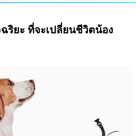
e Pass เปลี่ยนแว่น
สมือนขนาด 26 ฟุต
ริยะ ที่จะเปลี่ยนชีวิตน้อง
ight Vision มองกลาง
อาด! นักวิจัยค้นพบ
ผสม โดยไม่ต้องคัด
” ช่วยให้ผู้พิการใช้
ายระดับไฮเอนด์ ราคา
คโนโลยีเสียงไว้ใน
ที่ยวบินยาวนานที่สุด