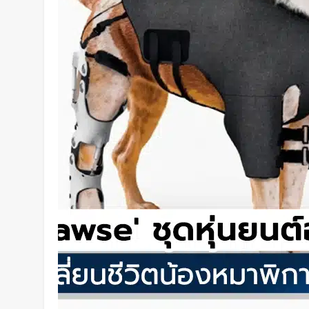
บินตรงไร้จอด ทะลุ 24 ชั่วโมง
2 วัน Ago
HoverAir เปิดตัว “Versa” นวัตกร
งกิมบอล + โดรน ไว้ในเครื่องเดีย
2 วัน Ago
“กอริลลา” ตัวแรกของโลก ผ่าตัดก
รอดชีวิตปาฏิหาริย์ !