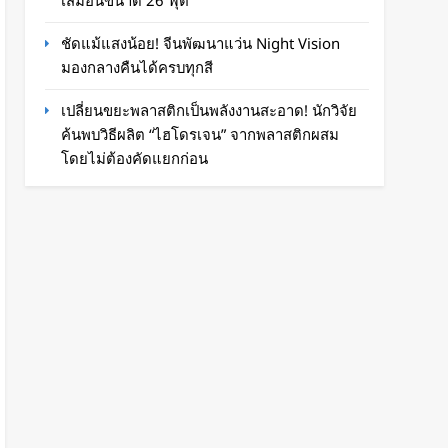
เสมือนขนาด 26 ฟุต
ชัดแม้แสงน้อย! จีนพัฒนาแว่น Night Vision
มองกลางคืนได้ครบทุกสี
เปลี่ยนขยะพลาสติกเป็นพลังงานสะอาด! นักวิจัย
ค้นพบวิธีผลิต “ไฮโดรเจน” จากพลาสติกผสม
โดยไม่ต้องคัดแยกก่อน