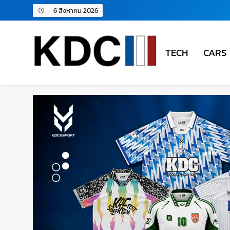
6 สิงหาคม 2026
TECH
CARS
KDC SOLUTION | เคดีซี โซลู
รวมข่าวสารเทคโนโลยี,สุขภาพ,นวัตกรรมและเทรนด์ให