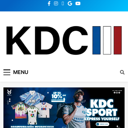
KDC SOLUTION | เคดีซี
รวมข่าวสารเทคโนโลยี,สุขภาพ,นวัตกรรมและเทรนด์ใหม่
MENU
โซลูชั่น