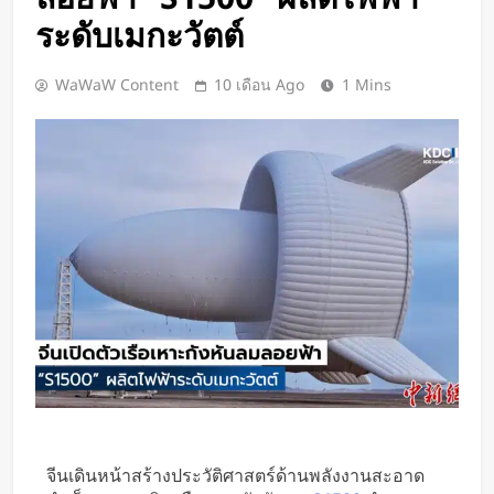
เปิดตัว CMF Clip Pro หูฟังคลิปหนีบหู
ระดับเมกะวัตต์
รุ่นแรก! มาพร้อม Smart Dial บนเคส
ชาร์จ และแบตฯ ใช้งานสูงสุด 32.5
1 วัน Ago
WaWaW Content
10 เดือน Ago
1 Mins
ชั่วโมง
Spotify เพิ่มโหมดวิ่งใหม่ ปรับเพลง
ตามความเร็วและรูปแบบการฝึก
2 วัน Ago
Meta Horizon+ จับมือ Xbox Game
Pass เปลี่ยนแว่น Meta Quest ให้
กลายเป็นจอเกมเสมือนขนาด 26 ฟุต
2 วัน Ago
ชัดแม้แสงน้อย! จีนพัฒนาแว่น Night
Vision มองกลางคืนได้ครบทุกสี
2 วัน Ago
เปลี่ยนขยะพลาสติกเป็นพลังงาน
สะอาด! นักวิจัยค้นพบวิธีผลิต
“ไฮโดรเจน” จากพลาสติกผสม โดย
2 วัน Ago
ไม่ต้องคัดแยกก่อน
“MouthPad” เมาส์ควบคุมด้วย “ลิ้น”
ช่วยให้ผู้พิการใช้คอมฯ ได้โดยไม่ต้อง
จีนเดินหน้าสร้างประวัติศาสตร์ด้านพลังงานสะอาด