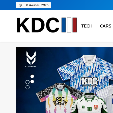
8 สิงหาคม 2026
TECH
CARS
KDC SOLUTION | เคดีซี โซลู
รวมข่าวสารเทคโนโลยี,สุขภาพ,นวัตกรรมและเทรนด์ให