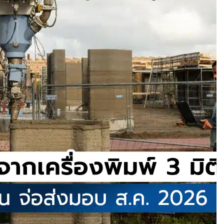
ำได้
บินสำเร็จครั้งแรก
แพลตฟอร์มคาร์พูล
ละค่าทางด่วน