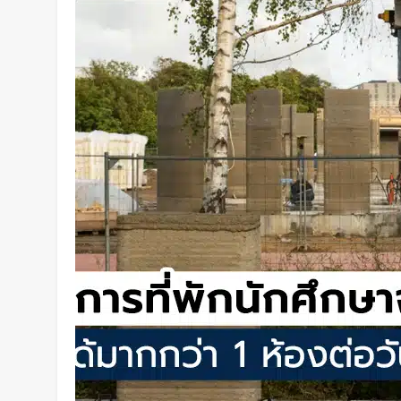
การสัมผัสและซ่อมแซมตัวเองใต้น้
1 วัน Ago
K-18M โดรนรบฝีมือคนไทย ทดสอบ
2 วัน Ago
BlaBlaCar เปิดให้บริการในไทย 
ระหว่างเมือง ช่วยหารค่าน้ำมันแ