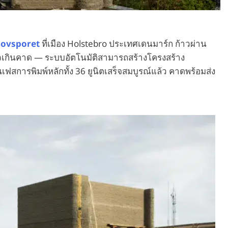
kovsporet
ที่เมือง Holstebro ประเทศเดนมาร์ก ก้าวผ่าน
ร็วเกินคาด — ระบบอัตโนมัติสามารถสร้างโครงสร้าง
นเฟสการพิมพ์หลักทั้ง 36 ยูนิตเสร็จสมบูรณ์แล้ว คาดพร้อมส่ง