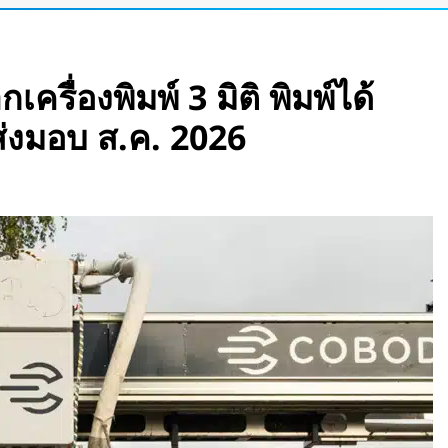
ata Center ลอยน้ำ
้า และใช้น้ำทะเล
ครื่องพิมพ์ 3 มิติ พิมพ์ได้
ดอุโมงค์ไฮบริด เจาะ-
อส่งมอบ ส.ค. 2026
her Lab
ณ์สภาพอากาศและ
 15 วัน
ปดาห์ เร็วที่สุดใน
นชั้นบน รองรับผู้
รอนิกส์” ที่รับรู้