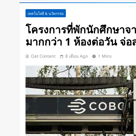
สตาร์ทอัพรัฐออริกอนพัฒนา AI D
เทคโนโลยี & นวัตกรรม
ใช้พลังงานจากคลื่นทะเลผลิตไฟฟ
ช่วยระบายความร้อน
3 ชั่วโมง Ago
โครงการที่พักนักศึกษาจากเ
จีนเปิดตัว “xianglong” เครื่องขุ
มากกว่า 1 ห้องต่อวัน จ่
ระเบิดหิน เครื่องแรกของโลก
5 ชั่วโมง Ago
Google DeepMind เปิดตัว Weat
Oat Content
8 เดือน Ago
1 Mins
แพลตฟอร์ม AI สำหรับคาดการ
พายุหมุนเขตร้อนล่วงหน้าได้สูงสุด
1 วัน Ago
ChatGPT ทะลุ 1 พันล้านผู้ใช้ต่อสั
โลก AI
1 วัน Ago
Xiaomi เปิดตัว SUV พร้อมพื้นที่นอ
โดยสารได้ 7 ที่นั่ง
1 วัน Ago
นักวิจัย NUS CDE พัฒนา “ผิวอิเล็กท