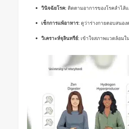
วินิจฉัยโรค
: ติดตามอาการของโรคลำไส้แ
เช็กการแพ้อาหาร
: ดูว่าร่างกายตอบสนอง
วิเคราะห์จุลินทรีย์
: เข้าใจสภาพแวดล้อมในล