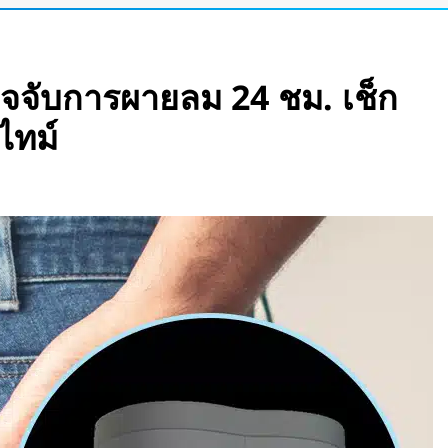
e Pass เปลี่ยนแว่น
สมือนขนาด 26 ฟุต
วจจับการผายลม 24 ชม. เช็ก
ight Vision มองกลาง
ไทม์
อาด! นักวิจัยค้นพบ
ผสม โดยไม่ต้องคัด
” ช่วยให้ผู้พิการใช้
ายระดับไฮเอนด์ ราคา
คโนโลยีเสียงไว้ใน
ที่ยวบินยาวนานที่สุด