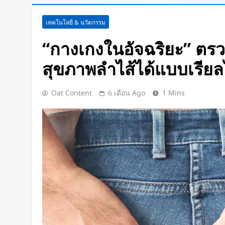
Meta Horizon+ จับมือ Xbox Gam
เทคโนโลยี & นวัตกรรม
Meta Quest ให้กลายเป็นจอเกมเ
15 ชั่วโมง Ago
“กางเกงในอัจฉริยะ” ตร
ชัดแม้แสงน้อย! จีนพัฒนาแว่น N
สุขภาพลำไส้ได้แบบเรียล
คืนได้ครบทุกสี
17 ชั่วโมง Ago
เปลี่ยนขยะพลาสติกเป็นพลังงานสะ
Oat Content
6 เดือน Ago
1 Mins
วิธีผลิต “ไฮโดรเจน” จากพลาสติก
แยกก่อน
18 ชั่วโมง Ago
“MouthPad” เมาส์ควบคุมด้วย “ลิ้น
คอมฯ ได้โดยไม่ต้องใช้มือ
2 วัน Ago
KEF เปิดตัว LS LUXE ลำโพงไร้ส
199,000 บาท! รวมงานศิลป์และเท
เครื่องเดียว
2 วัน Ago
ทุบสถิติโลก ! “Project Sunrise” เ