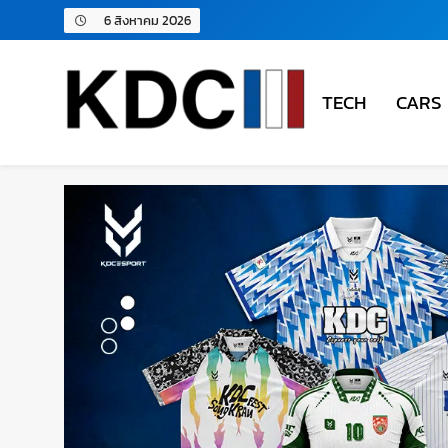
6 สิงหาคม 2026
TECH
CARS
KDC SOLUTION | เคดีซี โซลู
รวมข่าวสารเทคโนโลยี,สุขภาพ,นวัตกรรมและเทรนด์ให