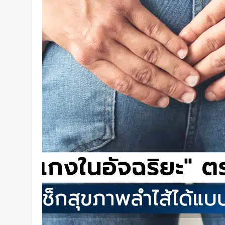
บินตรงไร้จอด ทะลุ 24 ชั่วโมง
2 วัน Ago
HoverAir เปิดตัว “Versa” นวัตกร
งกิมบอล + โดรน ไว้ในเครื่องเดีย
2 วัน Ago
“กอริลลา” ตัวแรกของโลก ผ่าตัดก
รอดชีวิตปาฏิหาริย์ !