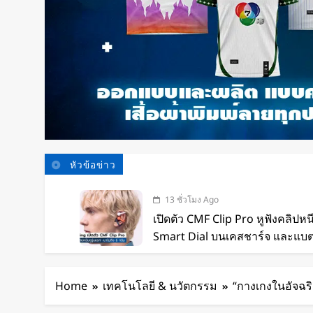
หัวข้อข่าว
13 ชั่วโมง Ago
เปิดตัว CMF Clip Pro หูฟังคลิปหน
Smart Dial บนเคสชาร์จ และแบตฯ
ชั่วโมง
13 ชั่วโมง Ago
Spotify เพิ่มโหมดวิ่งใหม่ ปรับ
Home
เทคโนโลยี & นวัตกรรม
“กางเกงในอัจฉร
รูปแบบการฝึก
14 ชั่วโมง Ago