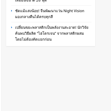
เสมือนขนาด 26 ฟุต
ชัดแม้แสงน้อย! จีนพัฒนาแว่น Night Vision
มองกลางคืนได้ครบทุกสี
เปลี่ยนขยะพลาสติกเป็นพลังงานสะอาด! นักวิจัย
ค้นพบวิธีผลิต “ไฮโดรเจน” จากพลาสติกผสม
โดยไม่ต้องคัดแยกก่อน