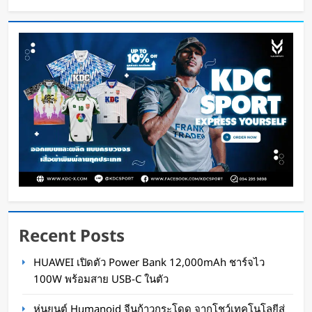
หุ่นยนต์ Humanoid จีนก้าวกระโดด จากโชว์
เทคโนโลยีสู่การทำงานจริง
Oat Content
22 ชั่วโมง ago
Recent Posts
สตาร์ทอัพรัฐออริกอนพัฒนา AI Data Center ลอย
HUAWEI เปิดตัว Power Bank 12,000mAh ชาร์จไว
น้ำ ใช้พลังงานจากคลื่นทะเลผลิตไฟฟ้า และใช้น้ำ
100W พร้อมสาย USB-C ในตัว
ทะเลช่วยระบายความร้อน
หุ่นยนต์ Humanoid จีนก้าวกระโดด จากโชว์เทคโนโลยีสู่