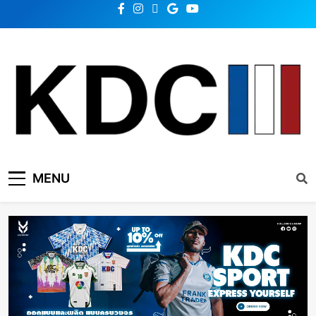
KDC SOLUTION | เคดีซี
รวมข่าวสารเทคโนโลยี,สุขภาพ,นวัตกรรมและเทรนด์ใหม่
MENU
โซลูชั่น