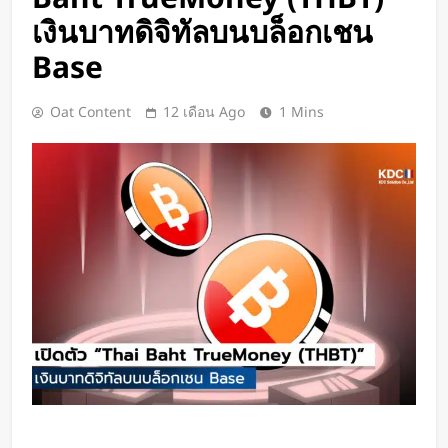
Google DeepMind เปิดตัว Weather
เงินบาทดิจิทัลบนบล็อกเชน
Lab แพลตฟอร์ม AI สำหรับคาด
การณ์สภาพอากาศและพายุหมุนเขต
Base
2 วัน Ago
ร้อนล่วงหน้าได้สูงสุด 15 วัน
ChatGPT ทะลุ 1 พันล้านผู้ใช้ต่อ
สัปดาห์ เร็วที่สุดในโลก AI
Oat Content
12 เดือน Ago
1 Mins
2 วัน Ago
Xiaomi เปิดตัว SUV พร้อมพื้นที่นอน
ชั้นบน รองรับผู้โดยสารได้ 7 ที่นั่ง
2 วัน Ago
นักวิจัย NUS CDE พัฒนา “ผิว
อิเล็กทรอนิกส์” ที่รับรู้การสัมผัสและ
ซ่อมแซมตัวเองใต้น้ำได้
2 วัน Ago
K-18M โดรนรบฝีมือคนไทย ทดสอบ
บินสำเร็จครั้งแรก
3 วัน Ago
BlaBlaCar เปิดให้บริการในไทย
แพลตฟอร์มคาร์พูลระหว่างเมือง ช่วย