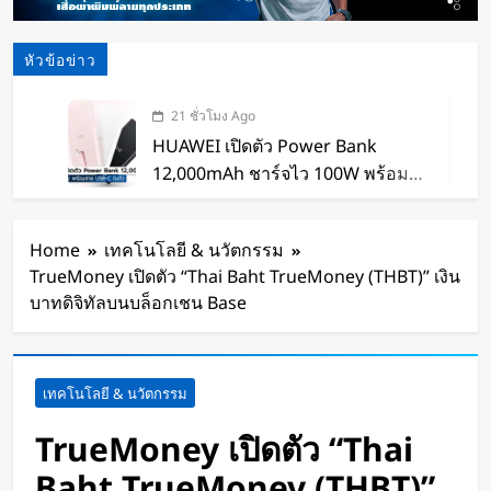
หัวข้อข่าว
21 ชั่วโมง Ago
HUAWEI เปิดตัว Power Bank
12,000mAh ชาร์จไว 100W พร้อม
สาย USB-C ในตัว
22 ชั่วโมง Ago
หุ่นยนต์ Humanoid จีนก้าวกระโดด
Home
เทคโนโลยี & นวัตกรรม
จากโชว์เทคโนโลยีสู่การทำงานจริง
TrueMoney เปิดตัว “Thai Baht TrueMoney (THBT)” เงิน
22 ชั่วโมง Ago
บาทดิจิทัลบนบล็อกเชน Base
สตาร์ทอัพรัฐออริกอนพัฒนา AI Data
Center ลอยน้ำ ใช้พลังงานจากคลื่น
ทะเลผลิตไฟฟ้า และใช้น้ำทะเลช่วย
22 ชั่วโมง Ago
เทคโนโลยี & นวัตกรรม
ระบายความร้อน
จีนเปิดตัว “xianglong” เครื่องขุดอุ
โมงค์ไฮบริด เจาะ-ระเบิดหิน เครื่อง
TrueMoney เปิดตัว “Thai
แรกของโลก
24 ชั่วโมง Ago
Baht TrueMoney (THBT)”