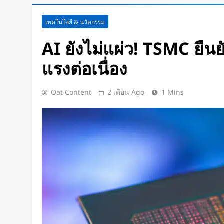
สตาร์ทอัพรัฐออริกอนพัฒนา AI D
เทคโนโลยี & นวัตกรรม
ใช้พลังงานจากคลื่นทะเลผลิตไฟฟ
ช่วยระบายความร้อน
1 วัน Ago
AI ยังไม่แผ่ว! TSMC ยืนย
จีนเปิดตัว “xianglong” เครื่องขุ
แรงต่อเนื่อง
ระเบิดหิน เครื่องแรกของโลก
1 วัน Ago
Google DeepMind เปิดตัว Weat
Oat Content
2 เดือน Ago
1 Mins
แพลตฟอร์ม AI สำหรับคาดการ
พายุหมุนเขตร้อนล่วงหน้าได้สูงสุด
2 วัน Ago
ChatGPT ทะลุ 1 พันล้านผู้ใช้ต่อสั
โลก AI
2 วัน Ago
Xiaomi เปิดตัว SUV พร้อมพื้นที่นอ
โดยสารได้ 7 ที่นั่ง
2 วัน Ago
นักวิจัย NUS CDE พัฒนา “ผิวอิเล็กท