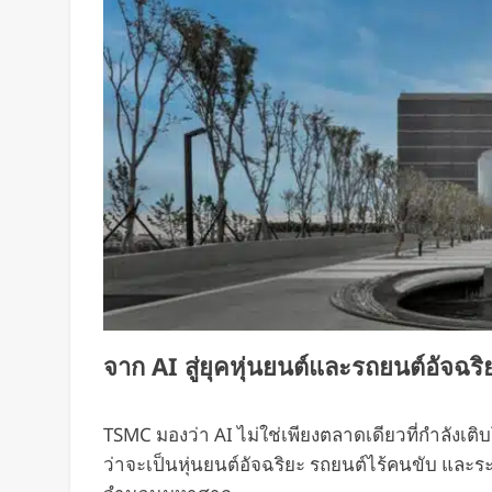
จาก AI สู่ยุคหุ่นยนต์และรถยนต์อัจฉริ
TSMC มองว่า AI ไม่ใช่เพียงตลาดเดียวที่กำลังเติ
ว่าจะเป็นหุ่นยนต์อัจฉริยะ รถยนต์ไร้คนขับ และระบ