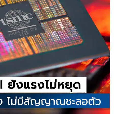
ำได้
บินสำเร็จครั้งแรก
แพลตฟอร์มคาร์พูล
ละค่าทางด่วน