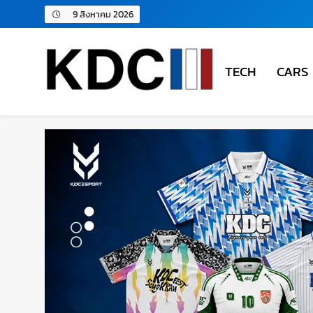
9 สิงหาคม 2026
TECH
CARS
KDC SOLUTION | เคดีซี โซลู
รวมข่าวสารเทคโนโลยี,สุขภาพ,นวัตกรรมและเทรนด์ให