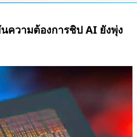
ata Center ลอยน้ำ
้า และใช้น้ำทะเล
ันความต้องการชิป AI ยังพุ่ง
ดอุโมงค์ไฮบริด เจาะ-
her Lab
ณ์สภาพอากาศและ
 15 วัน
ปดาห์ เร็วที่สุดใน
นชั้นบน รองรับผู้
รอนิกส์” ที่รับรู้