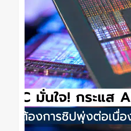
การสัมผัสและซ่อมแซมตัวเองใต้น้
2 วัน Ago
K-18M โดรนรบฝีมือคนไทย ทดสอบ
3 วัน Ago
BlaBlaCar เปิดให้บริการในไทย 
ระหว่างเมือง ช่วยหารค่าน้ำมันแ