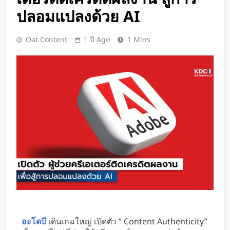
Google DeepMind เปิดตัว Weather
ปลอมแปลงด้วย AI
Lab แพลตฟอร์ม AI สำหรับคาด
การณ์สภาพอากาศและพายุหมุนเขต
2 วัน Ago
Oat Content
1 ปี Ago
1 Mins
ร้อนล่วงหน้าได้สูงสุด 15 วัน
ChatGPT ทะลุ 1 พันล้านผู้ใช้ต่อ
สัปดาห์ เร็วที่สุดในโลก AI
2 วัน Ago
Xiaomi เปิดตัว SUV พร้อมพื้นที่นอน
ชั้นบน รองรับผู้โดยสารได้ 7 ที่นั่ง
2 วัน Ago
นักวิจัย NUS CDE พัฒนา “ผิว
อิเล็กทรอนิกส์” ที่รับรู้การสัมผัสและ
ซ่อมแซมตัวเองใต้น้ำได้
2 วัน Ago
K-18M โดรนรบฝีมือคนไทย ทดสอบ
บินสำเร็จครั้งแรก
3 วัน Ago
BlaBlaCar เปิดให้บริการในไทย
แพลตฟอร์มคาร์พูลระหว่างเมือง ช่วย
อะโดบี
เดินเกมใหญ่ เปิดตัว ” Content Authenticity”