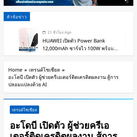
หัวข้อข่าว
21 ชั่วโมง Ago
HUAWEI เปิดตัว Power Bank
12,000mAh ชาร์จไว 100W พร้อม
สาย USB-C ในตัว
21 ชั่วโมง Ago
หุ่นยนต์ Humanoid จีนก้าวกระโดด
Home
เทรนด์โซเชียล
จากโชว์เทคโนโลยีสู่การทำงานจริง
อะโดบี เปิดตัว ผู้ช่วยครีเอเตอร์ติดเครดิตผลงาน สู้การ
22 ชั่วโมง Ago
ปลอมแปลงด้วย AI
สตาร์ทอัพรัฐออริกอนพัฒนา AI Data
Center ลอยน้ำ ใช้พลังงานจากคลื่น
ทะเลผลิตไฟฟ้า และใช้น้ำทะเลช่วย
22 ชั่วโมง Ago
เทรนด์โซเชียล
ระบายความร้อน
จีนเปิดตัว “xianglong” เครื่องขุดอุ
โมงค์ไฮบริด เจาะ-ระเบิดหิน เครื่อง
อะโดบี เปิดตัว ผู้ช่วยครีเอ
แรกของโลก
24 ชั่วโมง Ago
เตอร์ติดเครดิตผลงาน สู้การ