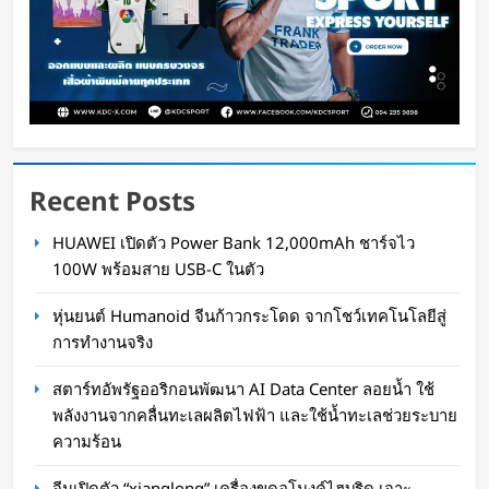
Recent Posts
Disney+ จับมือ TikTok ดึงครีเอเตอร์เข้าแอป
HUAWEI เปิดตัว Power Bank 12,000mAh ชาร์จไว
เปลี่ยนแฟนคลับให้เป็นผู้สร้างคอนเทนต์
100W พร้อมสาย USB-C ในตัว
Oat Content
3 วัน ago
หุ่นยนต์ Humanoid จีนก้าวกระโดด จากโชว์เทคโนโลยีสู่
การทำงานจริง
สตาร์ทอัพรัฐออริกอนพัฒนา AI Data Center ลอยน้ำ ใช้
พลังงานจากคลื่นทะเลผลิตไฟฟ้า และใช้น้ำทะเลช่วยระบาย
ความร้อน
จีนเปิดตัว “xianglong” เครื่องขุดอุโมงค์ไฮบริด เจาะ-