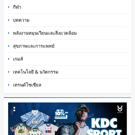
กีฬา
Oat Content
2 วัน ago
บทความ
พลังงานหมุนเวียนและสิ่งแวดล้อม
สุขภาพและการแพทย์
เกมส์
เทคโนโลยี & นวัตกรรม
เทรนด์โซเชียล
BlaBlaCar เปิดให้บริการในไทย แพลตฟอร์มคาร์พูล
ระหว่างเมือง ช่วยหารค่าน้ำมันและค่าทางด่วน
WaWaW Content
3 วัน ago