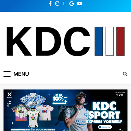
KDC SOLUTION | เคดีซี
รวมข่าวสารเทคโนโลยี,สุขภาพ,นวัตกรรมและเทรนด์ใหม่
MENU
โซลูชั่น