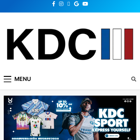
KDC SOLUTION | เคดีซี
รวมข่าวสารเทคโนโลยี,สุขภาพ,นวัตกรรมและเทรนด์ใหม่
MENU
โซลูชั่น