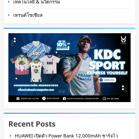
เทคโนโลยี & นวัตกรรม
เทรนด์โซเชียล
หุ่นยนต์ Humanoid จีนก้าวกระโดด จากโชว์
เทคโนโลยีสู่การทำงานจริง
Oat Content
20 ชั่วโมง ago
Recent Posts
สตาร์ทอัพรัฐออริกอนพัฒนา AI Data Center ลอย
HUAWEI เปิดตัว Power Bank 12,000mAh ชาร์จไว