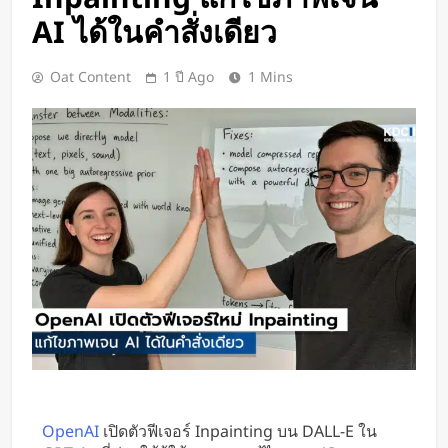
Google DeepMind เปิดตัว Weather
AI ได้ในคำสั่งเดียว
Lab แพลตฟอร์ม AI สำหรับคาด
การณ์สภาพอากาศและพายุหมุนเขต
2 วัน Ago
Oat Content
1 ปี Ago
1 Mins
ร้อนล่วงหน้าได้สูงสุด 15 วัน
ChatGPT ทะลุ 1 พันล้านผู้ใช้ต่อ
สัปดาห์ เร็วที่สุดในโลก AI
2 วัน Ago
Xiaomi เปิดตัว SUV พร้อมพื้นที่นอน
ชั้นบน รองรับผู้โดยสารได้ 7 ที่นั่ง
2 วัน Ago
นักวิจัย NUS CDE พัฒนา “ผิว
อิเล็กทรอนิกส์” ที่รับรู้การสัมผัสและ
ซ่อมแซมตัวเองใต้น้ำได้
2 วัน Ago
K-18M โดรนรบฝีมือคนไทย ทดสอบ
บินสำเร็จครั้งแรก
3 วัน Ago
BlaBlaCar เปิดให้บริการในไทย
แพลตฟอร์มคาร์พูลระหว่างเมือง ช่วย
OpenAI
เปิดตัวฟีเจอร์ Inpainting บน DALL-E ใน