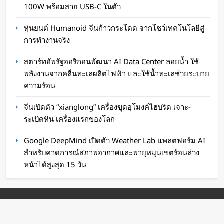
น้ำ ใช้พลังงานจากคลื่นทะเลผลิตไฟฟ้า และใช้น้ำ
100W พร้อมสาย USB-C ในตัว
ทะเลช่วยระบายความร้อน
หุ่นยนต์ Humanoid จีนก้าวกระโดด จากโชว์เทคโนโลยีสู่
Oat Content
20 ชั่วโมง ago
การทำงานจริง
สตาร์ทอัพรัฐออริกอนพัฒนา AI Data Center ลอยน้ำ ใช้
พลังงานจากคลื่นทะเลผลิตไฟฟ้า และใช้น้ำทะเลช่วยระบาย
ความร้อน
จีนเปิดตัว “xianglong” เครื่องขุดอุโมงค์ไฮบริด เจาะ-
ระเบิดหิน เครื่องแรกของโลก
Google DeepMind เปิดตัว Weather Lab แพลตฟอร์ม AI
สำหรับคาดการณ์สภาพอากาศและพายุหมุนเขตร้อนล่วง
หน้าได้สูงสุด 15 วัน
จีนเปิดตัว “xianglong” เครื่องขุดอุโมงค์ไฮบริด
เจาะ-ระเบิดหิน เครื่องแรกของโลก
Digital Marketing Google SEO Powered by
WaWaW Content
20 ชั่วโมง ago
kdcsolution.co.th