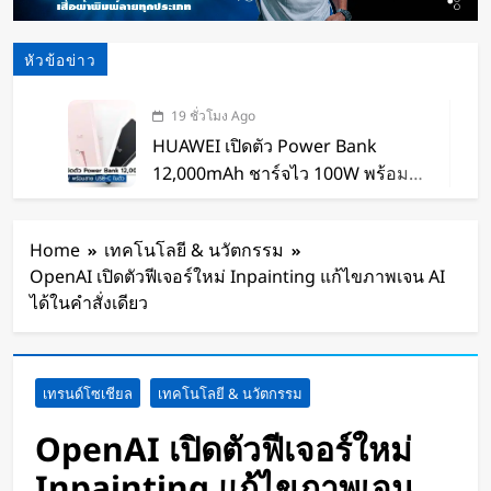
หัวข้อข่าว
19 ชั่วโมง Ago
HUAWEI เปิดตัว Power Bank
12,000mAh ชาร์จไว 100W พร้อม
สาย USB-C ในตัว
20 ชั่วโมง Ago
หุ่นยนต์ Humanoid จีนก้าวกระโดด
Home
เทคโนโลยี & นวัตกรรม
จากโชว์เทคโนโลยีสู่การทำงานจริง
OpenAI เปิดตัวฟีเจอร์ใหม่ Inpainting แก้ไขภาพเจน AI
20 ชั่วโมง Ago
ได้ในคำสั่งเดียว
สตาร์ทอัพรัฐออริกอนพัฒนา AI Data
Center ลอยน้ำ ใช้พลังงานจากคลื่น
ทะเลผลิตไฟฟ้า และใช้น้ำทะเลช่วย
20 ชั่วโมง Ago
เทรนด์โซเชียล
เทคโนโลยี & นวัตกรรม
ระบายความร้อน
จีนเปิดตัว “xianglong” เครื่องขุดอุ
โมงค์ไฮบริด เจาะ-ระเบิดหิน เครื่อง
OpenAI เปิดตัวฟีเจอร์ใหม่
แรกของโลก
22 ชั่วโมง Ago
Inpainting แก้ไขภาพเจน