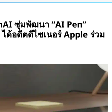
อร์เข้าแอป เปลี่ยน
AI ซุ่มพัฒนา “AI Pen”
ัว Stella Juva รถ
ได้อดีตดีไซเนอร์ Apple ร่วม
กของโลก วิ่งไกล
ีบหูรุ่นแรก! มาพร้อม
 ใช้งานสูงสุด 32.5
เพลงตามความเร็วและ
e Pass เปลี่ยนแว่น
สมือนขนาด 26 ฟุต
ight Vision มองกลาง