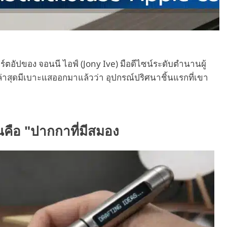
ร์ตอัปของ จอนนี ไอฟ์ (Jony Ive) มือดีไซน์ระดับตำนานผู้
น ล่าสุดมีเบาะแสออกมาแล้วว่า อุปกรณ์ปริศนาชิ้นแรกที่เขา
นคือ "ปากกาที่มีสมอง