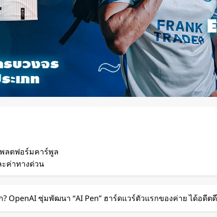
แพลตฟอร์มคาร์พูล
ละค่าทางด่วน
 กวาดรายได้มากขึ้น 6
? OpenAI ซุ่มพัฒนา “AI Pen” ฮาร์ดแวร์ตัวแรกของค่าย ได้อดีตด