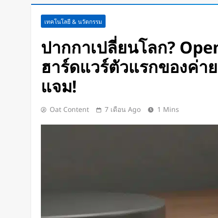
Disney+ จับมือ TikTok ดึงครีเอเต
เทคโนโลยี & นวัตกรรม
แฟนคลับให้เป็นผู้สร้างคอนเทนต์
6 ชั่วโมง Ago
ปากกาเปลี่ยนโลก? Open
ทีมนักศึกษาจากเนเธอร์แลนด์เปิดต
ฮาร์ดแวร์ตัวแรกของค่าย 
พยาบาลพลังงานแสงอาทิตย์คันแร
กว่า 700 กม.
1 วัน Ago
แจม!
เปิดตัว CMF Clip Pro หูฟังคลิปหน
Smart Dial บนเคสชาร์จ และแบตฯ
Oat Content
7 เดือน Ago
1 Mins
ชั่วโมง
1 วัน Ago
Spotify เพิ่มโหมดวิ่งใหม่ ปรับ
รูปแบบการฝึก
1 วัน Ago
Meta Horizon+ จับมือ Xbox Gam
Meta Quest ให้กลายเป็นจอเกมเ
1 วัน Ago
ชัดแม้แสงน้อย! จีนพัฒนาแว่น N