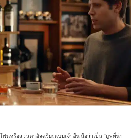
หรือแว่นตาอัจฉริยะแบบเจ้าอื่น ถือว่าเป็น “มูฟที่น่า