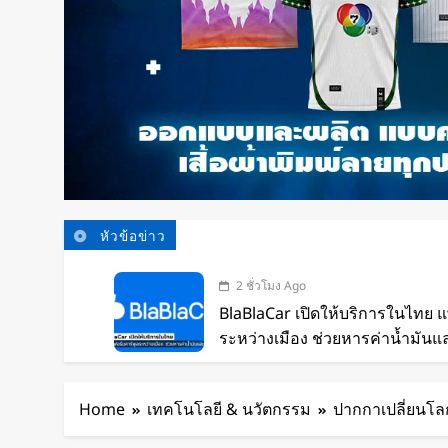
หัวข้อข่าว
2 ชั่วโมง Ago
BlaBlaCar เปิดให้บริการในไทย 
ระหว่างเมือง ช่วยหารค่าน้ำมันแ
3 ชั่วโมง Ago
กำไรพุ่ง SK Hynix ทำสถิติสูงสุด
Home
เทคโนโลยี & นวัตกรรม
ปากกาเปลี่ยนโลก
เท่า
5 ชั่วโมง Ago