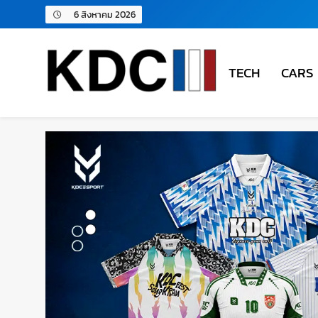
6 สิงหาคม 2026
TECH
CARS
KDC SOLUTION | เคดีซี โซลู
รวมข่าวสารเทคโนโลยี,สุขภาพ,นวัตกรรมและเทรนด์ให