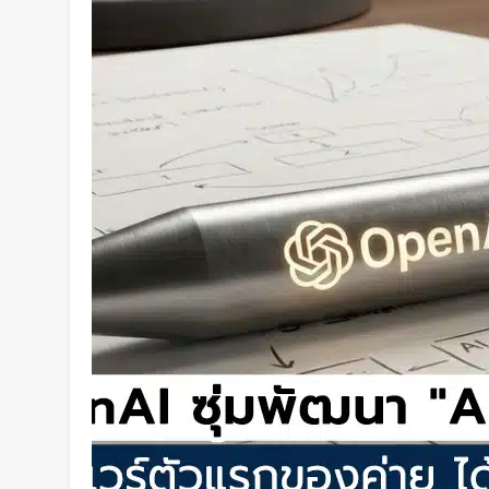
คืนได้ครบทุกสี
1 วัน Ago
เปลี่ยนขยะพลาสติกเป็นพลังงานสะ
วิธีผลิต “ไฮโดรเจน” จากพลาสติก
แยกก่อน
1 วัน Ago
“MouthPad” เมาส์ควบคุมด้วย “ลิ้น
คอมฯ ได้โดยไม่ต้องใช้มือ