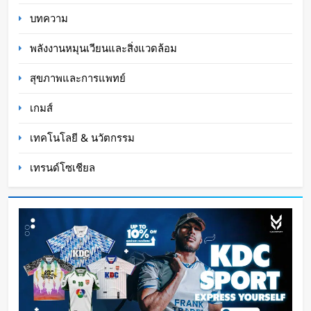
บทความ
พลังงานหมุนเวียนและสิ่งแวดล้อม
สุขภาพและการแพทย์
เกมส์
เทคโนโลยี & นวัตกรรม
เทรนด์โซเชียล
หุ่นยนต์ Humanoid จีนก้าวกระโดด จากโชว์
เทคโนโลยีสู่การทำงานจริง
Oat Content
23 ชั่วโมง ago