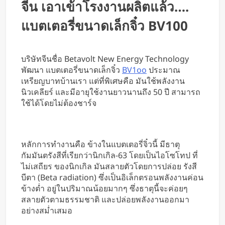
จีน เอาเข้าโรงงานผลิตแล้ว….
หารค่าน้ำมันและค่าทางด่วน
แบตเตอรี่ขนาดเล็กจิ๋ว BV100
บริษัทจีนชื่อ Betavolt New Energy Technology
พัฒนา แบตเตอรี่ขนาดเล็กจิ๋ว
BV1oo
ประมาณ
เหรียญบาทบ้านเรา แต่ที่พิเศษคือ มันใช้พลังงาน
นิวเคลียร์ และมีอายุใช้งานยาวนานถึง 50 ปี สามารถ
ใช้ได้โดยไม่ต้องชาร์จ
หลักการทำงานคือ ข้างในแบตเตอรี่จิ๋วนี้ มีธาตุ
กัมมันตรังสีที่เรียกว่านิกเกิล-63 โดยเป็นไอโซโทป ที่
ไม่เสถียร ของนิกเกิล มันสลายตัวโดยการปล่อย รังสี
บีตา (Beta radiation) ซึ่งเป็นอิเล็กตรอนพลังงานค่อน
ข้างต่ำ อยู่ในปริมาณน้อยมากๆ ซึ่งธาตุนี้จะค่อยๆ
สลายตัวตามธรรมชาติ และปล่อยพลังงานออกมา
อย่างสม่ำเสมอ