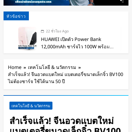
หัวข้อข่าว
22 ชั่วโมง Ago
HUAWEI เปิดตัว Power Bank
12,000mAh ชาร์จไว 100W พร้อม
สาย USB-C ในตัว
23 ชั่วโมง Ago
หุ่นยนต์ Humanoid จีนก้าวกระโดด
Home
เทคโนโลยี & นวัตกรรม
จากโชว์เทคโนโลยีสู่การทำงานจริง
สำเร็จแล้ว! จีนอวดแบตใหม่ แบตเตอรี่ขนาดเล็กจิ๋ว BV100
23 ชั่วโมง Ago
ไม่ต้องชาร์จ ใช้ได้นาน 50 ปี
สตาร์ทอัพรัฐออริกอนพัฒนา AI Data
Center ลอยน้ำ ใช้พลังงานจากคลื่น
ทะเลผลิตไฟฟ้า และใช้น้ำทะเลช่วย
24 ชั่วโมง Ago
เทคโนโลยี & นวัตกรรม
ระบายความร้อน
จีนเปิดตัว “xianglong” เครื่องขุดอุ
โมงค์ไฮบริด เจาะ-ระเบิดหิน เครื่อง
สำเร็จแล้ว! จีนอวดแบตใหม่
แรกของโลก
1 วัน Ago
แบตเตอรี่ขนาดเล็กจิ๋ว BV100