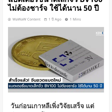
Google DeepMind เปิดตัว Weather
ไม่ต้องชาร์จ ใช้ได้นาน 50 ปี
Lab แพลตฟอร์ม AI สำหรับคาด
การณ์สภาพอากาศและพายุหมุนเขต
2 วัน Ago
WaWaW Content
1 ปี Ago
1 Mins
ร้อนล่วงหน้าได้สูงสุด 15 วัน
ChatGPT ทะลุ 1 พันล้านผู้ใช้ต่อ
สัปดาห์ เร็วที่สุดในโลก AI
2 วัน Ago
Xiaomi เปิดตัว SUV พร้อมพื้นที่นอน
ชั้นบน รองรับผู้โดยสารได้ 7 ที่นั่ง
2 วัน Ago
นักวิจัย NUS CDE พัฒนา “ผิว
อิเล็กทรอนิกส์” ที่รับรู้การสัมผัสและ
ซ่อมแซมตัวเองใต้น้ำได้
2 วัน Ago
K-18M โดรนรบฝีมือคนไทย ทดสอบ
บินสำเร็จครั้งแรก
3 วัน Ago
BlaBlaCar เปิดให้บริการในไทย
วันก่อนเกาหลีเพิ่งวิจัยเสร็จ แต่
แพลตฟอร์มคาร์พูลระหว่างเมือง ช่วย