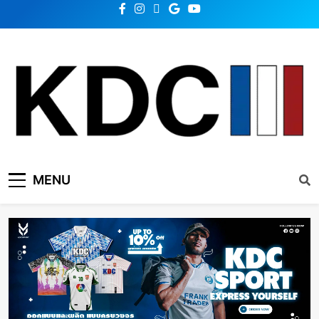
KDC SOLUTION | เคดีซี
รวมข่าวสารเทคโนโลยี,สุขภาพ,นวัตกรรมและเทรนด์ใหม่
MENU
โซลูชั่น