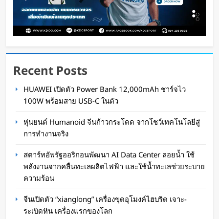
Recent Posts
สตาร์ทอัพรัฐออริกอนพัฒนา AI Data Center ลอย
HUAWEI เปิดตัว Power Bank 12,000mAh ชาร์จไว
น้ำ ใช้พลังงานจากคลื่นทะเลผลิตไฟฟ้า และใช้น้ำ
100W พร้อมสาย USB-C ในตัว
ทะเลช่วยระบายความร้อน
หุ่นยนต์ Humanoid จีนก้าวกระโดด จากโชว์เทคโนโลยีสู่
Oat Content
23 ชั่วโมง ago
การทำงานจริง
สตาร์ทอัพรัฐออริกอนพัฒนา AI Data Center ลอยน้ำ ใช้
พลังงานจากคลื่นทะเลผลิตไฟฟ้า และใช้น้ำทะเลช่วยระบาย
ความร้อน
จีนเปิดตัว “xianglong” เครื่องขุดอุโมงค์ไฮบริด เจาะ-
ระเบิดหิน เครื่องแรกของโลก