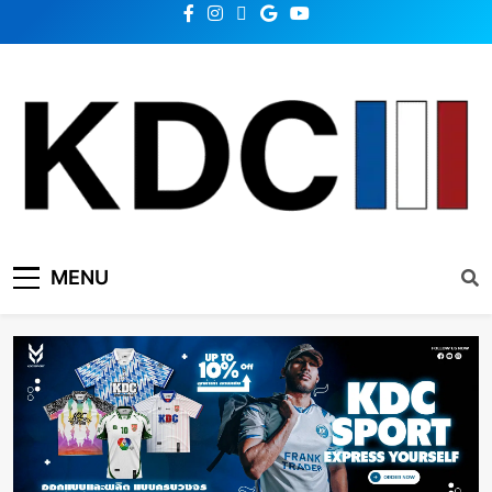
KDC SOLUTION | เคดีซี
รวมข่าวสารเทคโนโลยี,สุขภาพ,นวัตกรรมและเทรนด์ใหม่
MENU
โซลูชั่น