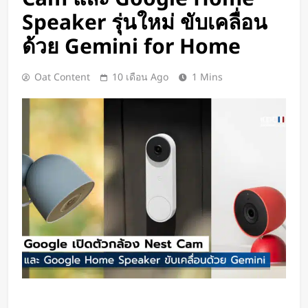
เปิดตัว CMF Clip Pro หูฟังคลิปหนีบหู
Speaker รุ่นใหม่ ขับเคลื่อน
รุ่นแรก! มาพร้อม Smart Dial บนเคส
ชาร์จ และแบตฯ ใช้งานสูงสุด 32.5
ด้วย Gemini for Home
1 วัน Ago
ชั่วโมง
Spotify เพิ่มโหมดวิ่งใหม่ ปรับเพลง
ตามความเร็วและรูปแบบการฝึก
Oat Content
10 เดือน Ago
1 Mins
2 วัน Ago
Meta Horizon+ จับมือ Xbox Game
Pass เปลี่ยนแว่น Meta Quest ให้
กลายเป็นจอเกมเสมือนขนาด 26 ฟุต
2 วัน Ago
ชัดแม้แสงน้อย! จีนพัฒนาแว่น Night
Vision มองกลางคืนได้ครบทุกสี
2 วัน Ago
เปลี่ยนขยะพลาสติกเป็นพลังงาน
สะอาด! นักวิจัยค้นพบวิธีผลิต
“ไฮโดรเจน” จากพลาสติกผสม โดย
2 วัน Ago
ไม่ต้องคัดแยกก่อน
“MouthPad” เมาส์ควบคุมด้วย “ลิ้น”
ช่วยให้ผู้พิการใช้คอมฯ ได้โดยไม่ต้อง