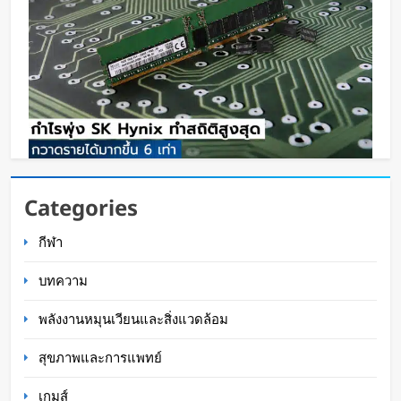
กำไรพุ่ง SK Hynix ทำสถิติสูงสุด กวาดรายได้มาก
Categories
ขึ้น 6 เท่า
กีฬา
WaWaW Content
14 ชั่วโมง ago
บทความ
พลังงานหมุนเวียนและสิ่งแวดล้อม
สุขภาพและการแพทย์
เกมส์