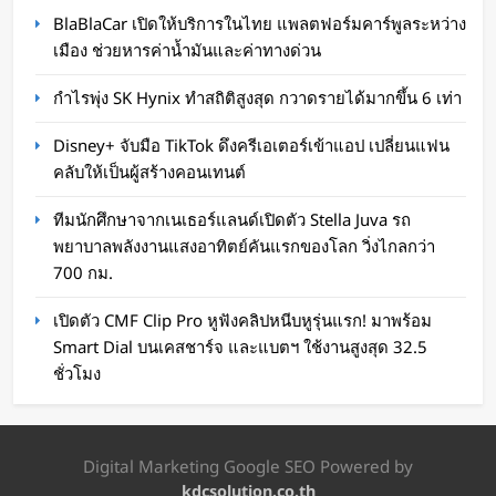
ทีมนักศึกษาจากเนเธอร์แลนด์เปิดตัว Stella Juva
BlaBlaCar เปิดให้บริการในไทย แพลตฟอร์มคาร์พูลระหว่าง
รถพยาบาลพลังงานแสงอาทิตย์คันแรกของโลก วิ่ง
เมือง ช่วยหารค่าน้ำมันและค่าทางด่วน
ไกลกว่า 700 กม.
กำไรพุ่ง SK Hynix ทำสถิติสูงสุด กวาดรายได้มากขึ้น 6 เท่า
Oat Content
16 ชั่วโมง ago
Disney+ จับมือ TikTok ดึงครีเอเตอร์เข้าแอป เปลี่ยนแฟน
คลับให้เป็นผู้สร้างคอนเทนต์
ทีมนักศึกษาจากเนเธอร์แลนด์เปิดตัว Stella Juva รถ
พยาบาลพลังงานแสงอาทิตย์คันแรกของโลก วิ่งไกลกว่า
700 กม.
เปิดตัว CMF Clip Pro หูฟังคลิปหนีบหูรุ่นแรก! มาพร้อม
Smart Dial บนเคสชาร์จ และแบตฯ ใช้งานสูงสุด 32.5
ชั่วโมง
เปิดตัว CMF Clip Pro หูฟังคลิปหนีบหูรุ่นแรก! มา
พร้อม Smart Dial บนเคสชาร์จ และแบตฯ ใช้งาน
Digital Marketing Google SEO Powered by
สูงสุด 32.5 ชั่วโมง
kdcsolution.co.th