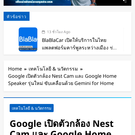
หัวข้อข่าว
13 ชั่วโมง Ago
BlaBlaCar เปิดให้บริการในไทย
แพลตฟอร์มคาร์พูลระหว่างเมือง ช่วย
หารค่าน้ำมันและค่าทางด่วน
14 ชั่วโมง Ago
กำไรพุ่ง SK Hynix ทำสถิติสูงสุด
Home
เทคโนโลยี & นวัตกรรม
กวาดรายได้มากขึ้น 6 เท่า
Google เปิดตัวกล้อง Nest Cam และ Google Home
16 ชั่วโมง Ago
Speaker รุ่นใหม่ ขับเคลื่อนด้วย Gemini for Home
Disney+ จับมือ TikTok ดึงครีเอเตอร์
เข้าแอป เปลี่ยนแฟนคลับให้เป็นผู้
สร้างคอนเทนต์
16 ชั่วโมง Ago
เทคโนโลยี & นวัตกรรม
ทีมนักศึกษาจากเนเธอร์แลนด์เปิดตัว
Stella Juva รถพยาบาลพลังงานแสง
Google เปิดตัวกล้อง Nest
อาทิตย์คันแรกของโลก วิ่งไกลกว่า
1 วัน Ago
Cam และ Google Home
700 กม.