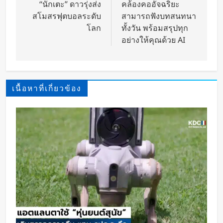
“นักเตะ” ดาวรุ่งส่ง
คล้องคออัจฉริยะ
สโมสรฟุตบอลระดับ
สามารถฟังบทสนทนา
โลก
ทั้งวัน พร้อมสรุปทุก
อย่างให้คุณด้วย AI
เนื้อหาที่เกี่ยวข้อง