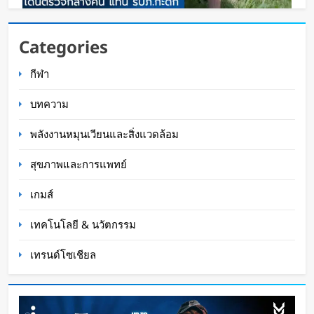
แอตแลนตาเริ่มใช้หุ่นยนต์สุนัขเดินตรวจกลางคืน
Categories
ควบคุมโดยมนุษย์ พร้อม AI ช่วยเฝ้าระวังและป้อง
กีฬา
ปรามอาชญากรรม
Oat Content
3 ชั่วโมง ago
บทความ
พลังงานหมุนเวียนและสิ่งแวดล้อม
สุขภาพและการแพทย์
เกมส์
เทคโนโลยี & นวัตกรรม
เทรนด์โซเชียล
เปิดตัว Kucho Wear เสื้อเชิ้ตทำงานติดพัดลมคู่