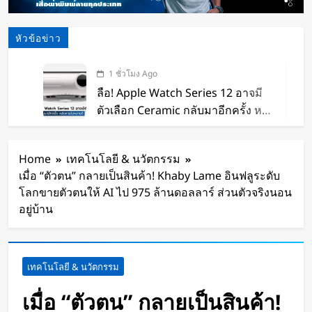
หัวข้อข่าว
1 ชั่วโมง Ago
ลือ! Apple Watch Series 12 อาจมี
ตัวเลือก Ceramic กลับมาอีกครั้ง หลัง
หายไปหลายปี
3 ชั่วโมง Ago
สิ้นสุดการรอคอย ! Netflix บน
Home
เทคโนโลยี & นวัตกรรม
Google Chrome รองรับสตรีมคมชัด
เมื่อ “ตัวตน” กลายเป็นสินค้า! Khaby Lame อินฟลูระดับ
ระดับ 4K แต่ต้องผ่านเงื่อนไขที่
3 ชั่วโมง Ago
โลกขายตัวตนให้ AI ไป 975 ล้านดอลลาร์ ส่วนตัวจริงนอน
กำหนด
แอตแลนตาเริ่มใช้หุ่นยนต์สุนัขเดิน
อยู่บ้าน
ตรวจกลางคืน ควบคุมโดยมนุษย์
พร้อม AI ช่วยเฝ้าระวังและป้องปราม
5 ชั่วโมง Ago
อาชญากรรม
เปิดตัว Kucho Wear เสื้อเชิ้ตทำงาน
เทคโนโลยี & นวัตกรรม
ติดพัดลมคู่ พร้อมแบตเตอรี่ในตัว
ราคาเริ่มต้นราว 3,900 บาท
เมื่อ “ตัวตน” กลายเป็นสินค้า!
5 ชั่วโมง Ago