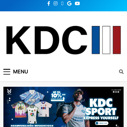
KDC SOLUTION | เคดีซี
รวมข่าวสารเทคโนโลยี,สุขภาพ,นวัตกรรมและเทรนด์ใหม่
MENU
โซลูชั่น