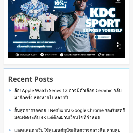
พร้อมแบตเตอรี่ในตัว ราคาเริ่มต้นราว 3,900 บาท
Oat Content
5 ชั่วโมง ago
Recent Posts
ลือ! Apple Watch Series 12 อาจมีตัวเลือก Ceramic กลับ
กองทัพอังกฤษทดลองใช้มอเตอร์ไซค์ไฟฟ้า เสริม
มาอีกครั้ง หลังหายไปหลายปี
ความคล่องตัวในสนามรบ
สิ้นสุดการรอคอย ! Netflix บน Google Chrome รองรับสตรี
Oat Content
5 ชั่วโมง ago
มคมชัดระดับ 4K แต่ต้องผ่านเงื่อนไขที่กำหนด
แอตแลนตาเริ่มใช้หุ่นยนต์สุนัขเดินตรวจกลางคืน ควบคุม