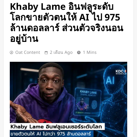
กองทัพอังกฤษทดลองใช้มอเตอร์ไซค์
Khaby Lame อินฟลูระดับ
ไฟฟ้า เสริมความคล่องตัวในสนามรบ
โลกขายตัวตนให้ AI ไป 975
6 ชั่วโมง Ago
ล้านดอลลาร์ ส่วนตัวจริงนอน
FALCAM เปิดตัว TagBatt แบตเตอรี่
กล้องที่ฝัง Apple Find My ในตัว
อยู่บ้าน
พร้อม USB-C ความจุ 2,600mAh
2 วัน Ago
ชาร์จได้โดยตรง เหมาะกับช่างภาพ
HUAWEI เปิดตัว Power Bank
Oat Content
2 เดือน Ago
1 Mins
สายเดินทาง
12,000mAh ชาร์จไว 100W พร้อม
สาย USB-C ในตัว
2 วัน Ago
หุ่นยนต์ Humanoid จีนก้าวกระโดด
จากโชว์เทคโนโลยีสู่การทำงานจริง
2 วัน Ago
สตาร์ทอัพรัฐออริกอนพัฒนา AI Data
Center ลอยน้ำ ใช้พลังงานจากคลื่น
ทะเลผลิตไฟฟ้า และใช้น้ำทะเลช่วย
2 วัน Ago
ระบายความร้อน
จีนเปิดตัว “xianglong” เครื่องขุดอุ
โมงค์ไฮบริด เจาะ-ระเบิดหิน เครื่อง