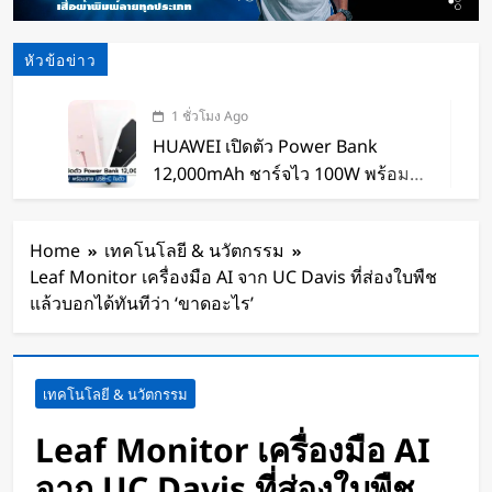
หัวข้อข่าว
1 ชั่วโมง Ago
HUAWEI เปิดตัว Power Bank
12,000mAh ชาร์จไว 100W พร้อม
สาย USB-C ในตัว
2 ชั่วโมง Ago
หุ่นยนต์ Humanoid จีนก้าวกระโดด
Home
เทคโนโลยี & นวัตกรรม
จากโชว์เทคโนโลยีสู่การทำงานจริง
Leaf Monitor เครื่องมือ AI จาก UC Davis ที่ส่องใบพืช
2 ชั่วโมง Ago
แล้วบอกได้ทันทีว่า ‘ขาดอะไร’
สตาร์ทอัพรัฐออริกอนพัฒนา AI Data
Center ลอยน้ำ ใช้พลังงานจากคลื่น
ทะเลผลิตไฟฟ้า และใช้น้ำทะเลช่วย
3 ชั่วโมง Ago
เทคโนโลยี & นวัตกรรม
ระบายความร้อน
จีนเปิดตัว “xianglong” เครื่องขุดอุ
โมงค์ไฮบริด เจาะ-ระเบิดหิน เครื่อง
Leaf Monitor เครื่องมือ AI
แรกของโลก
4 ชั่วโมง Ago
จาก UC Davis ที่ส่องใบพืช