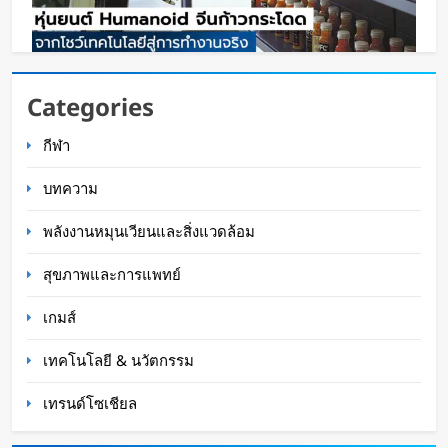
หุ่นยนต์ Humanoid จีนก้าวกระโดด จากโชว์
Categories
เทคโนโลยีสู่การทำงานจริง
กีฬา
Oat Content
2 ชั่วโมง ago
บทความ
พลังงานหมุนเวียนและสิ่งแวดล้อม
สุขภาพและการแพทย์
เกมส์
เทคโนโลยี & นวัตกรรม
เทรนด์โซเชียล
สตาร์ทอัพรัฐออริกอนพัฒนา AI Data Center ลอย