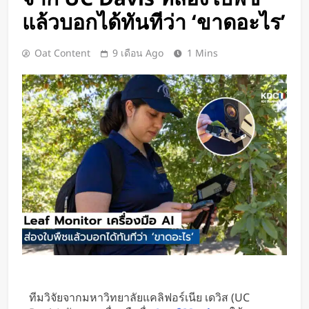
Google DeepMind เปิดตัว Weather
แล้วบอกได้ทันทีว่า ‘ขาดอะไร’
Lab แพลตฟอร์ม AI สำหรับคาด
การณ์สภาพอากาศและพายุหมุนเขต
1 วัน Ago
Oat Content
9 เดือน Ago
1 Mins
ร้อนล่วงหน้าได้สูงสุด 15 วัน
ChatGPT ทะลุ 1 พันล้านผู้ใช้ต่อ
สัปดาห์ เร็วที่สุดในโลก AI
1 วัน Ago
Xiaomi เปิดตัว SUV พร้อมพื้นที่นอน
ชั้นบน รองรับผู้โดยสารได้ 7 ที่นั่ง
1 วัน Ago
นักวิจัย NUS CDE พัฒนา “ผิว
อิเล็กทรอนิกส์” ที่รับรู้การสัมผัสและ
ซ่อมแซมตัวเองใต้น้ำได้
1 วัน Ago
K-18M โดรนรบฝีมือคนไทย ทดสอบ
บินสำเร็จครั้งแรก
2 วัน Ago
BlaBlaCar เปิดให้บริการในไทย
แพลตฟอร์มคาร์พูลระหว่างเมือง ช่วย
ทีมวิจัยจากมหาวิทยาลัยแคลิฟอร์เนีย เดวิส (UC