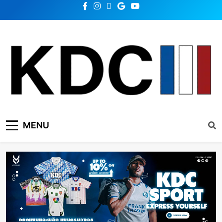
KDC SOLUTION | เคดีซี
รวมข่าวสารเทคโนโลยี,สุขภาพ,นวัตกรรมและเทรนด์ใหม่
MENU
โซลูชั่น