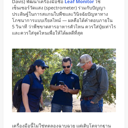
Davis) พัฒนาเครื่องมือชื่อ
Leaf Monitor
ใช้
หารค่าน้ำมันและค่าทางด่วน
เซ็นเซอร์วัดแสง (spectrometer) ร่วมกับปัญญา
ประดิษฐ์ในการสแกนใบพืชและวินิจฉัยปัญหาทาง
โภชนาการแบบเรียลไทม์ — ผลคือได้คำตอบภายใน
5 วินาที ว่าพืชขาดสารอาหารตัวไหน ควรใส่ปุ๋ยเท่าไร
และควรใส่จุดไหนเพื่อให้ได้ผลดีที่สุด
เครื่องมือนี้ไม่ใช่ทดลองฉาบฉวย แต่เติบโตจากฐาน