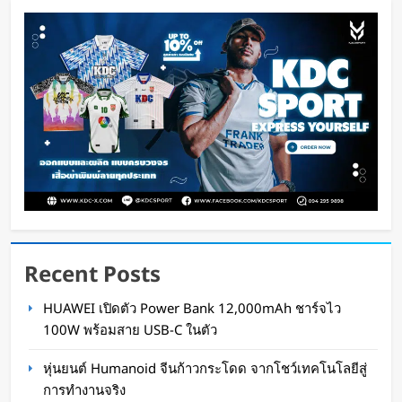
น้ำ ใช้พลังงานจากคลื่นทะเลผลิตไฟฟ้า และใช้น้ำ
ทะเลช่วยระบายความร้อน
Oat Content
2 ชั่วโมง ago
Recent Posts
HUAWEI เปิดตัว Power Bank 12,000mAh ชาร์จไว
จีนเปิดตัว “xianglong” เครื่องขุดอุโมงค์ไฮบริด
100W พร้อมสาย USB-C ในตัว
เจาะ-ระเบิดหิน เครื่องแรกของโลก
หุ่นยนต์ Humanoid จีนก้าวกระโดด จากโชว์เทคโนโลยีสู่
WaWaW Content
3 ชั่วโมง ago
การทำงานจริง