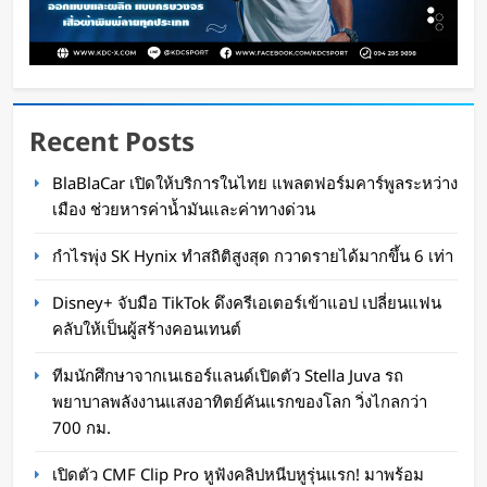
Recent Posts
ทีมนักศึกษาจากเนเธอร์แลนด์เปิดตัว Stella Juva
BlaBlaCar เปิดให้บริการในไทย แพลตฟอร์มคาร์พูลระหว่าง
รถพยาบาลพลังงานแสงอาทิตย์คันแรกของโลก วิ่ง
เมือง ช่วยหารค่าน้ำมันและค่าทางด่วน
ไกลกว่า 700 กม.
กำไรพุ่ง SK Hynix ทำสถิติสูงสุด กวาดรายได้มากขึ้น 6 เท่า
Oat Content
18 ชั่วโมง ago
Disney+ จับมือ TikTok ดึงครีเอเตอร์เข้าแอป เปลี่ยนแฟน
คลับให้เป็นผู้สร้างคอนเทนต์
ทีมนักศึกษาจากเนเธอร์แลนด์เปิดตัว Stella Juva รถ
พยาบาลพลังงานแสงอาทิตย์คันแรกของโลก วิ่งไกลกว่า
700 กม.
เปิดตัว CMF Clip Pro หูฟังคลิปหนีบหูรุ่นแรก! มาพร้อม