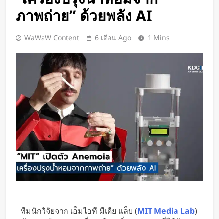
เปิดตัว CMF Clip Pro หูฟังคลิปหนีบหู
ภาพถ่าย” ด้วยพลัง AI
รุ่นแรก! มาพร้อม Smart Dial บนเคส
ชาร์จ และแบตฯ ใช้งานสูงสุด 32.5
2 วัน Ago
WaWaW Content
6 เดือน Ago
1 Mins
ชั่วโมง
Spotify เพิ่มโหมดวิ่งใหม่ ปรับเพลง
ตามความเร็วและรูปแบบการฝึก
2 วัน Ago
Meta Horizon+ จับมือ Xbox Game
Pass เปลี่ยนแว่น Meta Quest ให้
กลายเป็นจอเกมเสมือนขนาด 26 ฟุต
2 วัน Ago
ชัดแม้แสงน้อย! จีนพัฒนาแว่น Night
Vision มองกลางคืนได้ครบทุกสี
2 วัน Ago
เปลี่ยนขยะพลาสติกเป็นพลังงาน
สะอาด! นักวิจัยค้นพบวิธีผลิต
“ไฮโดรเจน” จากพลาสติกผสม โดย
2 วัน Ago
ไม่ต้องคัดแยกก่อน
“MouthPad” เมาส์ควบคุมด้วย “ลิ้น”
ช่วยให้ผู้พิการใช้คอมฯ ได้โดยไม่ต้อง
ทีมนักวิจัยจาก เอ็มไอที มีเดีย แล็บ (
MIT Media Lab
)