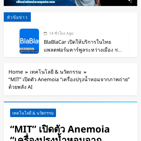
หัวข้อข่าว
14 ชั่วโมง Ago
BlaBlaCar เปิดให้บริการในไทย
แพลตฟอร์มคาร์พูลระหว่างเมือง ช่วย
หารค่าน้ำมันและค่าทางด่วน
16 ชั่วโมง Ago
กำไรพุ่ง SK Hynix ทำสถิติสูงสุด
Home
เทคโนโลยี & นวัตกรรม
กวาดรายได้มากขึ้น 6 เท่า
“MIT” เปิดตัว Anemoia “เครื่องปรุงน้ำหอมจากภาพถ่าย”
18 ชั่วโมง Ago
ด้วยพลัง AI
Disney+ จับมือ TikTok ดึงครีเอเตอร์
เข้าแอป เปลี่ยนแฟนคลับให้เป็นผู้
สร้างคอนเทนต์
18 ชั่วโมง Ago
เทคโนโลยี & นวัตกรรม
ทีมนักศึกษาจากเนเธอร์แลนด์เปิดตัว
Stella Juva รถพยาบาลพลังงานแสง
“MIT” เปิดตัว Anemoia
อาทิตย์คันแรกของโลก วิ่งไกลกว่า
2 วัน Ago
“เครื่องปรุงน้ำหอมจาก
700 กม.