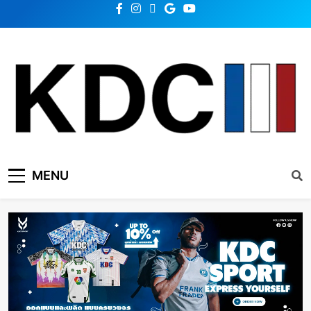
KDC SOLUTION | เคดีซี
รวมข่าวสารเทคโนโลยี,สุขภาพ,นวัตกรรมและเทรนด์ใหม่
MENU
โซลูชั่น