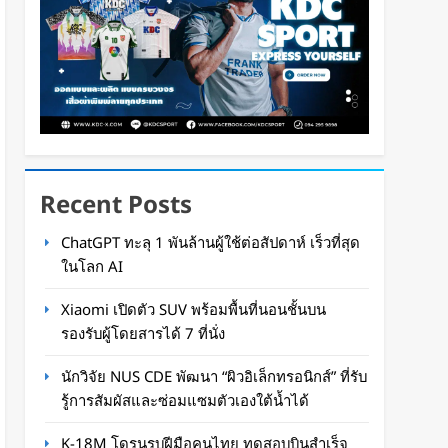
Recent Posts
ChatGPT ทะลุ 1 พันล้านผู้ใช้ต่อสัปดาห์ เร็วที่สุด
ในโลก AI
Xiaomi เปิดตัว SUV พร้อมพื้นที่นอนชั้นบน
รองรับผู้โดยสารได้ 7 ที่นั่ง
นักวิจัย NUS CDE พัฒนา “ผิวอิเล็กทรอนิกส์” ที่รับ
รู้การสัมผัสและซ่อมแซมตัวเองใต้น้ำได้
K-18M โดรนรบฝีมือคนไทย ทดสอบบินสำเร็จ