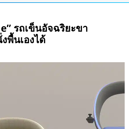
รอนิกส์” ที่รับรู้
ำได้
e” รถเข็นอัจฉริยะขา
บินสำเร็จครั้งแรก
งพื้นเองได้
แพลตฟอร์มคาร์พูล
ละค่าทางด่วน
 กวาดรายได้มากขึ้น 6
อร์เข้าแอป เปลี่ยน
ัว Stella Juva รถ