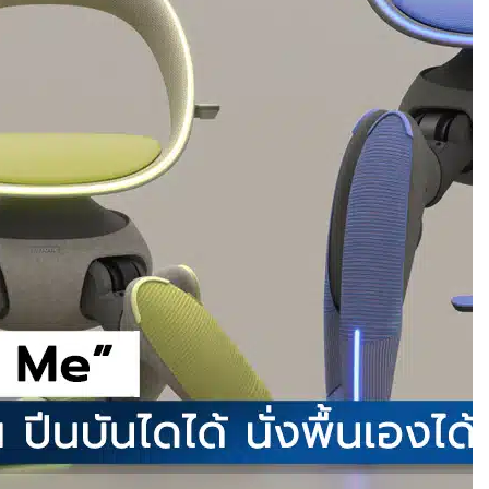
กของโลก วิ่งไกล
ีบหูรุ่นแรก! มาพร้อม
 ใช้งานสูงสุด 32.5
เพลงตามความเร็วและ