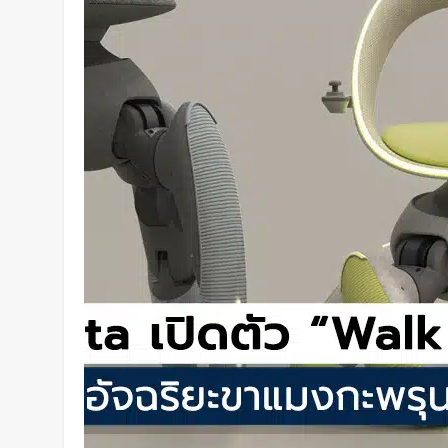
พยาบาลพลังงานแสงอาทิตย์คันแร
กว่า 700 กม.
2 วัน Ago
เปิดตัว CMF Clip Pro หูฟังคลิปหน
Smart Dial บนเคสชาร์จ และแบตฯ
ชั่วโมง
2 วัน Ago
Spotify เพิ่มโหมดวิ่งใหม่ ปรับ
รูปแบบการฝึก