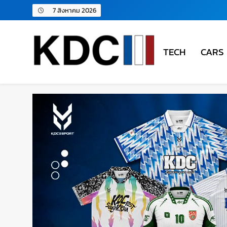
7 สิงหาคม 2026
TECH
CARS
KDC SOLUTION | เคดีซี โซลู
รวมข่าวสารเทคโนโลยี,สุขภาพ,นวัตกรรมและเทรนด์ให