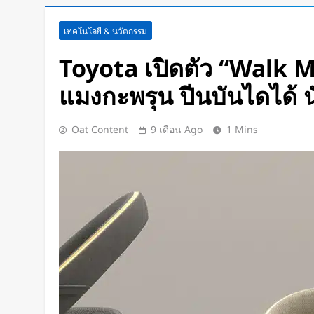
นักวิจัย NUS CDE พัฒนา “ผิวอิเล็กท
เทคโนโลยี & นวัตกรรม
การสัมผัสและซ่อมแซมตัวเองใต้น้
Toyota เปิดตัว “Walk M
4 ชั่วโมง Ago
K-18M โดรนรบฝีมือคนไทย ทดสอบ
แมงกะพรุน ปีนบันไดได้ นั่
1 วัน Ago
BlaBlaCar เปิดให้บริการในไทย 
Oat Content
9 เดือน Ago
1 Mins
ระหว่างเมือง ช่วยหารค่าน้ำมันแ
1 วัน Ago
กำไรพุ่ง SK Hynix ทำสถิติสูงสุด
เท่า
1 วัน Ago
Disney+ จับมือ TikTok ดึงครีเอเต
แฟนคลับให้เป็นผู้สร้างคอนเทนต์
1 วัน Ago
ทีมนักศึกษาจากเนเธอร์แลนด์เปิดต