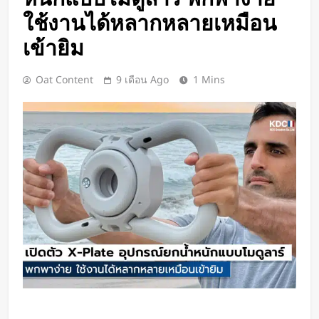
กำไรพุ่ง SK Hynix ทำสถิติสูงสุด
ใช้งานได้หลากหลายเหมือน
กวาดรายได้มากขึ้น 6 เท่า
เข้ายิม
1 วัน Ago
Disney+ จับมือ TikTok ดึงครีเอเตอร์
เข้าแอป เปลี่ยนแฟนคลับให้เป็นผู้
Oat Content
9 เดือน Ago
1 Mins
สร้างคอนเทนต์
1 วัน Ago
ทีมนักศึกษาจากเนเธอร์แลนด์เปิดตัว
Stella Juva รถพยาบาลพลังงานแสง
อาทิตย์คันแรกของโลก วิ่งไกลกว่า
2 วัน Ago
700 กม.
เปิดตัว CMF Clip Pro หูฟังคลิปหนีบหู
รุ่นแรก! มาพร้อม Smart Dial บนเคส
ชาร์จ และแบตฯ ใช้งานสูงสุด 32.5
2 วัน Ago
ชั่วโมง
Spotify เพิ่มโหมดวิ่งใหม่ ปรับเพลง
ตามความเร็วและรูปแบบการฝึก
2 วัน Ago
Meta Horizon+ จับมือ Xbox Game
Pass เปลี่ยนแว่น Meta Quest ให้