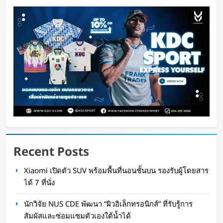
แรก
Oat Content
4 ชั่วโมง ago
Recent Posts
กำไรพุ่ง SK Hynix ทำสถิติสูงสุด กวาดรายได้มาก
Xiaomi เปิดตัว SUV พร้อมพื้นที่นอนชั้นบน รองรับผู้โดยสาร
ขึ้น 6 เท่า
ได้ 7 ที่นั่ง
WaWaW Content
1 วัน ago
นักวิจัย NUS CDE พัฒนา “ผิวอิเล็กทรอนิกส์” ที่รับรู้การ
สัมผัสและซ่อมแซมตัวเองใต้น้ำได้