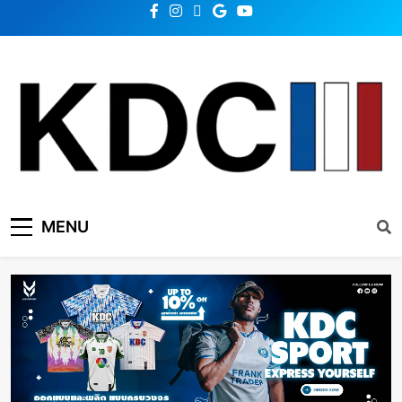
KDC SOLUTION | เคดีซี
รวมข่าวสารเทคโนโลยี,สุขภาพ,นวัตกรรมและเทรนด์ใหม่
MENU
โซลูชั่น