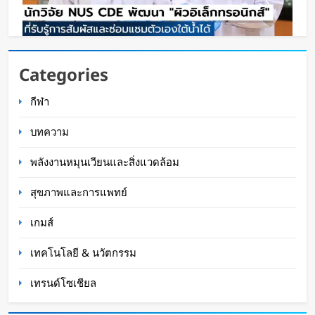
นักวิจัย NUS CDE พัฒนา “ผิวอิเล็กทรอนิกส์” ที่รับรู้
Categories
การสัมผัสและซ่อมแซมตัวเองใต้น้ำได้
กีฬา
WaWaW Content
2 ชั่วโมง ago
บทความ
พลังงานหมุนเวียนและสิ่งแวดล้อม
สุขภาพและการแพทย์
เกมส์
เทคโนโลยี & นวัตกรรม
เทรนด์โซเชียล
K-18M โดรนรบฝีมือคนไทย ทดสอบบินสำเร็จครั้ง