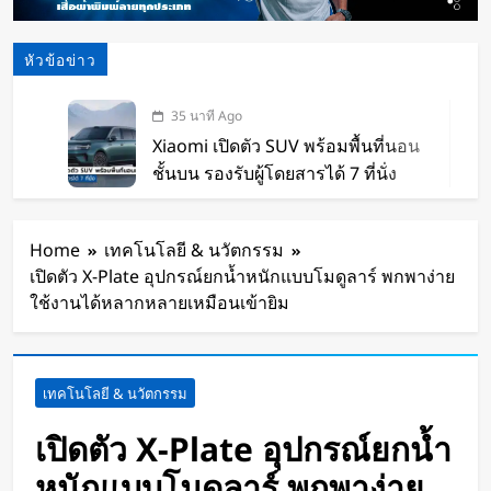
หัวข้อข่าว
35 นาที Ago
Xiaomi เปิดตัว SUV พร้อมพื้นที่นอน
ชั้นบน รองรับผู้โดยสารได้ 7 ที่นั่ง
2 ชั่วโมง Ago
นักวิจัย NUS CDE พัฒนา “ผิว
Home
เทคโนโลยี & นวัตกรรม
อิเล็กทรอนิกส์” ที่รับรู้การสัมผัสและ
เปิดตัว X-Plate อุปกรณ์ยกน้ำหนักแบบโมดูลาร์ พกพาง่าย
ซ่อมแซมตัวเองใต้น้ำได้
4 ชั่วโมง Ago
ใช้งานได้หลากหลายเหมือนเข้ายิม
K-18M โดรนรบฝีมือคนไทย ทดสอบ
บินสำเร็จครั้งแรก
1 วัน Ago
เทคโนโลยี & นวัตกรรม
BlaBlaCar เปิดให้บริการในไทย
แพลตฟอร์มคาร์พูลระหว่างเมือง ช่วย
เปิดตัว X-Plate อุปกรณ์ยกน้ำ
หารค่าน้ำมันและค่าทางด่วน
1 วัน Ago
หนักแบบโมดูลาร์ พกพาง่าย