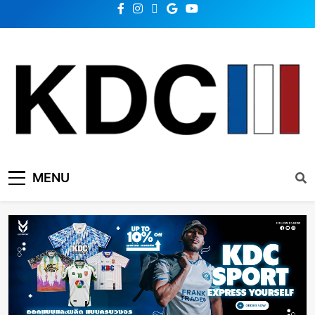
KDC SOLUTION | เคดีซี
รวมข่าวสารเทคโนโลยี,สุขภาพ,นวัตกรรมและเทรนด์ใหม่
MENU
โซลูชั่น