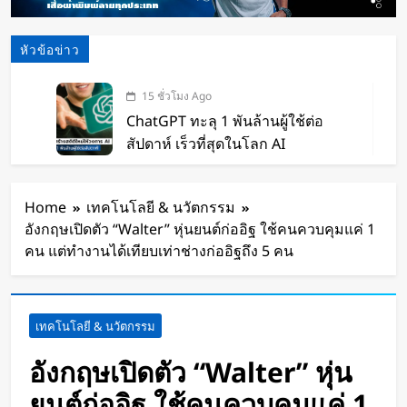
หัวข้อข่าว
15 ชั่วโมง Ago
ChatGPT ทะลุ 1 พันล้านผู้ใช้ต่อ
สัปดาห์ เร็วที่สุดในโลก AI
15 ชั่วโมง Ago
Xiaomi เปิดตัว SUV พร้อมพื้นที่นอน
Home
เทคโนโลยี & นวัตกรรม
ชั้นบน รองรับผู้โดยสารได้ 7 ที่นั่ง
อังกฤษเปิดตัว “Walter” หุ่นยนต์ก่ออิฐ ใช้คนควบคุมแค่ 1
17 ชั่วโมง Ago
คน แต่ทำงานได้เทียบเท่าช่างก่ออิฐถึง 5 คน
นักวิจัย NUS CDE พัฒนา “ผิว
อิเล็กทรอนิกส์” ที่รับรู้การสัมผัสและ
ซ่อมแซมตัวเองใต้น้ำได้
19 ชั่วโมง Ago
เทคโนโลยี & นวัตกรรม
K-18M โดรนรบฝีมือคนไทย ทดสอบ
บินสำเร็จครั้งแรก
อังกฤษเปิดตัว “Walter” หุ่น
2 วัน Ago
ยนต์ก่ออิฐ ใช้คนควบคุมแค่ 1