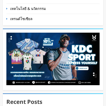
เทคโนโลยี & นวัตกรรม
เทรนด์โซเชียล
K-18M โดรนรบฝีมือคนไทย ทดสอบบินสำเร็จครั้ง
แรก
Oat Content
19 ชั่วโมง ago
Recent Posts