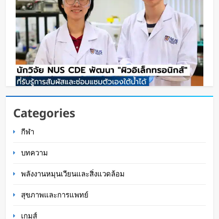
นักวิจัย NUS CDE พัฒนา “ผิวอิเล็กทรอนิกส์” ที่รับรู้
Categories
การสัมผัสและซ่อมแซมตัวเองใต้น้ำได้
กีฬา
WaWaW Content
17 ชั่วโมง ago
บทความ
พลังงานหมุนเวียนและสิ่งแวดล้อม
สุขภาพและการแพทย์
เกมส์