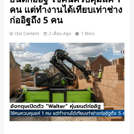
BlaBlaCar เปิดให้บริการในไทย
คน แต่ทำงานได้เทียบเท่าช่าง
แพลตฟอร์มคาร์พูลระหว่างเมือง ช่วย
หารค่าน้ำมันและค่าทางด่วน
ก่ออิฐถึง 5 คน
2 วัน Ago
กำไรพุ่ง SK Hynix ทำสถิติสูงสุด
กวาดรายได้มากขึ้น 6 เท่า
Oat Content
2 เดือน Ago
1 Mins
2 วัน Ago
Disney+ จับมือ TikTok ดึงครีเอเตอร์
เข้าแอป เปลี่ยนแฟนคลับให้เป็นผู้
สร้างคอนเทนต์
2 วัน Ago
ทีมนักศึกษาจากเนเธอร์แลนด์เปิดตัว
Stella Juva รถพยาบาลพลังงานแสง
อาทิตย์คันแรกของโลก วิ่งไกลกว่า
3 วัน Ago
700 กม.
เปิดตัว CMF Clip Pro หูฟังคลิปหนีบหู
รุ่นแรก! มาพร้อม Smart Dial บนเคส
ชาร์จ และแบตฯ ใช้งานสูงสุด 32.5
3 วัน Ago
ชั่วโมง
Spotify เพิ่มโหมดวิ่งใหม่ ปรับเพลง
ตามความเร็วและรูปแบบการฝึก