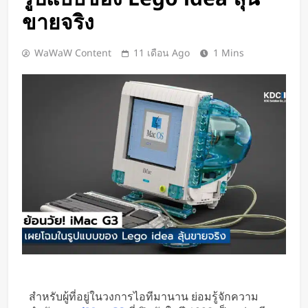
เปิดตัว CMF Clip Pro หูฟังคลิปหนีบหู
ขายจริง
รุ่นแรก! มาพร้อม Smart Dial บนเคส
ชาร์จ และแบตฯ ใช้งานสูงสุด 32.5
1 วัน Ago
WaWaW Content
11 เดือน Ago
1 Mins
ชั่วโมง
Spotify เพิ่มโหมดวิ่งใหม่ ปรับเพลง
ตามความเร็วและรูปแบบการฝึก
1 วัน Ago
Meta Horizon+ จับมือ Xbox Game
Pass เปลี่ยนแว่น Meta Quest ให้
กลายเป็นจอเกมเสมือนขนาด 26 ฟุต
2 วัน Ago
ชัดแม้แสงน้อย! จีนพัฒนาแว่น Night
Vision มองกลางคืนได้ครบทุกสี
2 วัน Ago
เปลี่ยนขยะพลาสติกเป็นพลังงาน
สะอาด! นักวิจัยค้นพบวิธีผลิต
“ไฮโดรเจน” จากพลาสติกผสม โดย
2 วัน Ago
ไม่ต้องคัดแยกก่อน
“MouthPad” เมาส์ควบคุมด้วย “ลิ้น”
ช่วยให้ผู้พิการใช้คอมฯ ได้โดยไม่ต้อง
สำหรับผู้ที่อยู่ในวงการไอทีมานาน ย่อมรู้จักความ