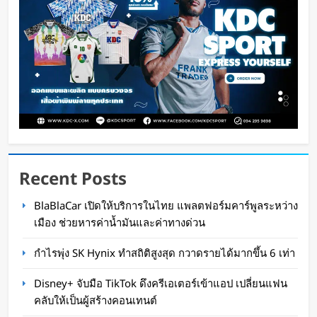
Oat Content
15 ชั่วโมง ago
Recent Posts
Spotify เพิ่มโหมดวิ่งใหม่ ปรับเพลงตามความเร็ว
BlaBlaCar เปิดให้บริการในไทย แพลตฟอร์มคาร์พูลระหว่าง
และรูปแบบการฝึก
เมือง ช่วยหารค่าน้ำมันและค่าทางด่วน
WaWaW Content
1 วัน ago
กำไรพุ่ง SK Hynix ทำสถิติสูงสุด กวาดรายได้มากขึ้น 6 เท่า
Disney+ จับมือ TikTok ดึงครีเอเตอร์เข้าแอป เปลี่ยนแฟน
คลับให้เป็นผู้สร้างคอนเทนต์