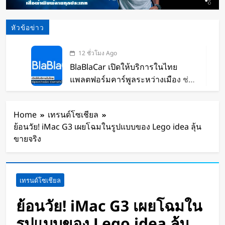
หัวข้อข่าว
12 ชั่วโมง Ago
BlaBlaCar เปิดให้บริการในไทย
แพลตฟอร์มคาร์พูลระหว่างเมือง ช่วย
หารค่าน้ำมันและค่าทางด่วน
13 ชั่วโมง Ago
กำไรพุ่ง SK Hynix ทำสถิติสูงสุด
Home
เทรนด์โซเชียล
กวาดรายได้มากขึ้น 6 เท่า
ย้อนวัย! iMac G3 เผยโฉมในรูปแบบของ Lego idea ลุ้น
15 ชั่วโมง Ago
ขายจริง
Disney+ จับมือ TikTok ดึงครีเอเตอร์
เข้าแอป เปลี่ยนแฟนคลับให้เป็นผู้
สร้างคอนเทนต์
15 ชั่วโมง Ago
เทรนด์โซเชียล
ทีมนักศึกษาจากเนเธอร์แลนด์เปิดตัว
Stella Juva รถพยาบาลพลังงานแสง
ย้อนวัย! iMac G3 เผยโฉมใน
อาทิตย์คันแรกของโลก วิ่งไกลกว่า
1 วัน Ago
รูปแบบของ Lego idea ลุ้น
700 กม.