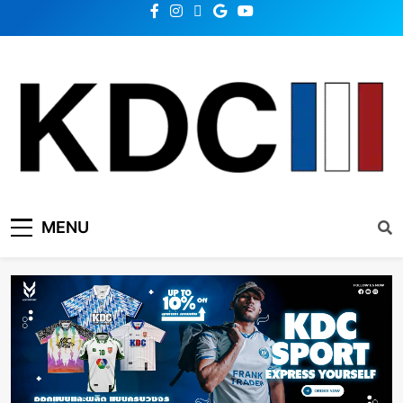
KDC SOLUTION | เคดีซี
รวมข่าวสารเทคโนโลยี,สุขภาพ,นวัตกรรมและเทรนด์ใหม่
MENU
โซลูชั่น