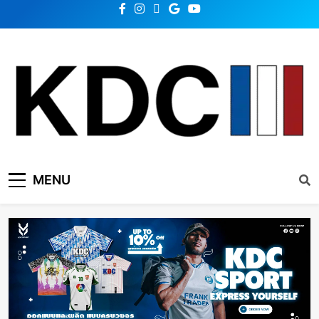
KDC SOLUTION | เคดีซี
รวมข่าวสารเทคโนโลยี,สุขภาพ,นวัตกรรมและเทรนด์ใหม่
MENU
โซลูชั่น