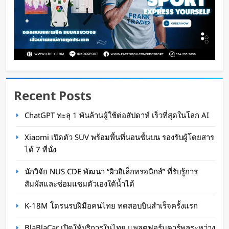
Recent Posts
Disney+ จับมือ TikTok ดึงครีเอเตอร์เข้าแอป
ChatGPT ทะลุ 1 พันล้านผู้ใช้ต่อสัปดาห์ เร็วที่สุดในโลก AI
เปลี่ยนแฟนคลับให้เป็นผู้สร้างคอนเทนต์
Xiaomi เปิดตัว SUV พร้อมพื้นที่นอนชั้นบน รองรับผู้โดยสาร
Oat Content
2 วัน ago
ได้ 7 ที่นั่ง
นักวิจัย NUS CDE พัฒนา “ผิวอิเล็กทรอนิกส์” ที่รับรู้การ
สัมผัสและซ่อมแซมตัวเองใต้น้ำได้
K-18M โดรนรบฝีมือคนไทย ทดสอบบินสำเร็จครั้งแรก
BlaBlaCar เปิดให้บริการในไทย แพลตฟอร์มคาร์พูลระหว่าง