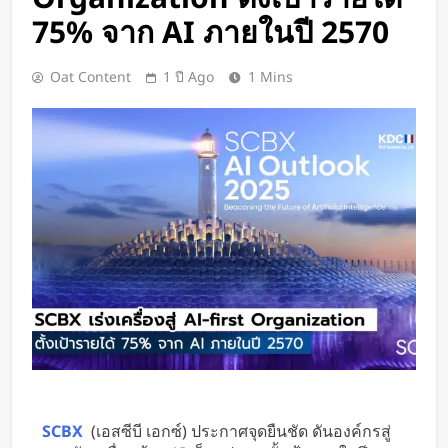
BlaBlaCar เปิดให้บริการในไทย
75% จาก AI ภายในปี 2570
แพลตฟอร์มคาร์พูลระหว่างเมือง ช่วย
หารค่าน้ำมันและค่าทางด่วน
2 วัน Ago
Oat Content
1 ปี Ago
1 Mins
กำไรพุ่ง SK Hynix ทำสถิติสูงสุด
กวาดรายได้มากขึ้น 6 เท่า
2 วัน Ago
Disney+ จับมือ TikTok ดึงครีเอเตอร์
เข้าแอป เปลี่ยนแฟนคลับให้เป็นผู้
สร้างคอนเทนต์
2 วัน Ago
ทีมนักศึกษาจากเนเธอร์แลนด์เปิดตัว
Stella Juva รถพยาบาลพลังงานแสง
อาทิตย์คันแรกของโลก วิ่งไกลกว่า
2 วัน Ago
700 กม.
เปิดตัว CMF Clip Pro หูฟังคลิปหนีบหู
รุ่นแรก! มาพร้อม Smart Dial บนเคส
ชาร์จ และแบตฯ ใช้งานสูงสุด 32.5
2 วัน Ago
ชั่วโมง
Spotify เพิ่มโหมดวิ่งใหม่ ปรับเพลง
ตามความเร็วและรูปแบบการฝึก
SCBX
(เอสซีบี เอกซ์) ประกาศจุดยืนชัด ดันองค์กรสู่