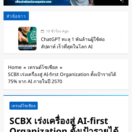
หัวข้อข่าว
10 ชั่วโมง Ago
ChatGPT ทะลุ 1 พันล้านผู้ใช้ต่อ
สัปดาห์ เร็วที่สุดในโลก AI
11 ชั่วโมง Ago
Xiaomi เปิดตัว SUV พร้อมพื้นที่นอน
Home
เทรนด์โซเชียล
ชั้นบน รองรับผู้โดยสารได้ 7 ที่นั่ง
SCBX เร่งเครื่องสู่ AI-first Organization ตั้งเป้ารายได้
12 ชั่วโมง Ago
75% จาก AI ภายในปี 2570
นักวิจัย NUS CDE พัฒนา “ผิว
อิเล็กทรอนิกส์” ที่รับรู้การสัมผัสและ
ซ่อมแซมตัวเองใต้น้ำได้
14 ชั่วโมง Ago
เทรนด์โซเชียล
K-18M โดรนรบฝีมือคนไทย ทดสอบ
บินสำเร็จครั้งแรก
SCBX เร่งเครื่องสู่ AI-first
1 วัน Ago
Organization ตั้งเป้ารายได้