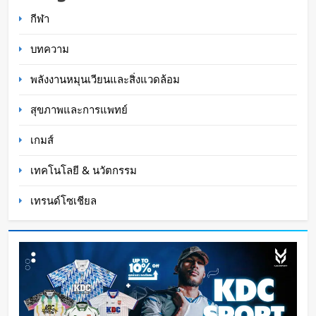
โลก AI
กีฬา
Oat Content
10 ชั่วโมง ago
บทความ
พลังงานหมุนเวียนและสิ่งแวดล้อม
สุขภาพและการแพทย์
เกมส์
เทคโนโลยี & นวัตกรรม
เทรนด์โซเชียล
BlaBlaCar เปิดให้บริการในไทย แพลตฟอร์มคาร์พูล
ระหว่างเมือง ช่วยหารค่าน้ำมันและค่าทางด่วน
WaWaW Content
1 วัน ago