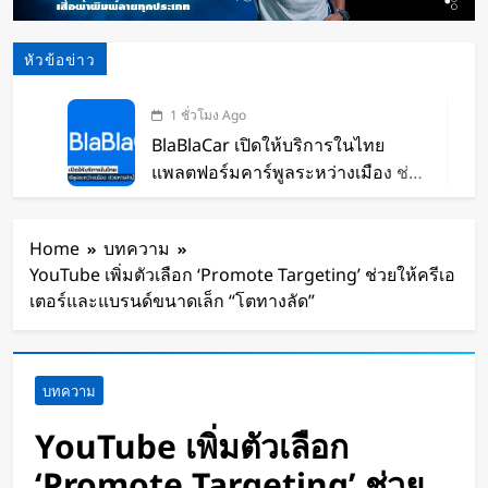
หัวข้อข่าว
1 ชั่วโมง Ago
BlaBlaCar เปิดให้บริการในไทย
แพลตฟอร์มคาร์พูลระหว่างเมือง ช่วย
หารค่าน้ำมันและค่าทางด่วน
3 ชั่วโมง Ago
กำไรพุ่ง SK Hynix ทำสถิติสูงสุด
Home
บทความ
กวาดรายได้มากขึ้น 6 เท่า
YouTube เพิ่มตัวเลือก ‘Promote Targeting’ ช่วยให้ครีเอ
4 ชั่วโมง Ago
เตอร์และแบรนด์ขนาดเล็ก “โตทางลัด”
Disney+ จับมือ TikTok ดึงครีเอเตอร์
เข้าแอป เปลี่ยนแฟนคลับให้เป็นผู้
สร้างคอนเทนต์
5 ชั่วโมง Ago
บทความ
ทีมนักศึกษาจากเนเธอร์แลนด์เปิดตัว
Stella Juva รถพยาบาลพลังงานแสง
YouTube เพิ่มตัวเลือก
อาทิตย์คันแรกของโลก วิ่งไกลกว่า
1 วัน Ago
‘Promote Targeting’ ช่วย
700 กม.