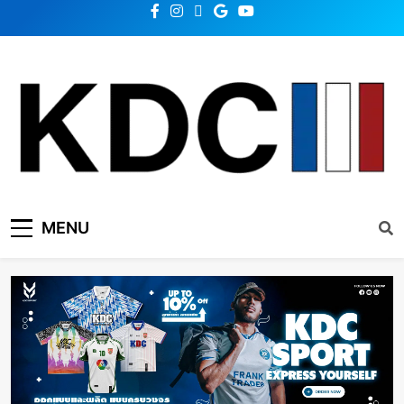
KDC SOLUTION | เคดีซี
รวมข่าวสารเทคโนโลยี,สุขภาพ,นวัตกรรมและเทรนด์ใหม่
MENU
โซลูชั่น