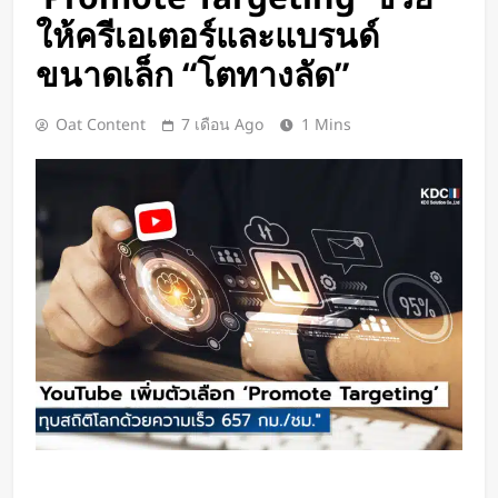
เปิดตัว CMF Clip Pro หูฟังคลิปหนีบหู
ให้ครีเอเตอร์และแบรนด์
รุ่นแรก! มาพร้อม Smart Dial บนเคส
ชาร์จ และแบตฯ ใช้งานสูงสุด 32.5
ขนาดเล็ก “โตทางลัด”
1 วัน Ago
ชั่วโมง
Spotify เพิ่มโหมดวิ่งใหม่ ปรับเพลง
ตามความเร็วและรูปแบบการฝึก
Oat Content
7 เดือน Ago
1 Mins
1 วัน Ago
Meta Horizon+ จับมือ Xbox Game
Pass เปลี่ยนแว่น Meta Quest ให้
กลายเป็นจอเกมเสมือนขนาด 26 ฟุต
1 วัน Ago
ชัดแม้แสงน้อย! จีนพัฒนาแว่น Night
Vision มองกลางคืนได้ครบทุกสี
1 วัน Ago
เปลี่ยนขยะพลาสติกเป็นพลังงาน
สะอาด! นักวิจัยค้นพบวิธีผลิต
“ไฮโดรเจน” จากพลาสติกผสม โดย
1 วัน Ago
ไม่ต้องคัดแยกก่อน
“MouthPad” เมาส์ควบคุมด้วย “ลิ้น”
ช่วยให้ผู้พิการใช้คอมฯ ได้โดยไม่ต้อง