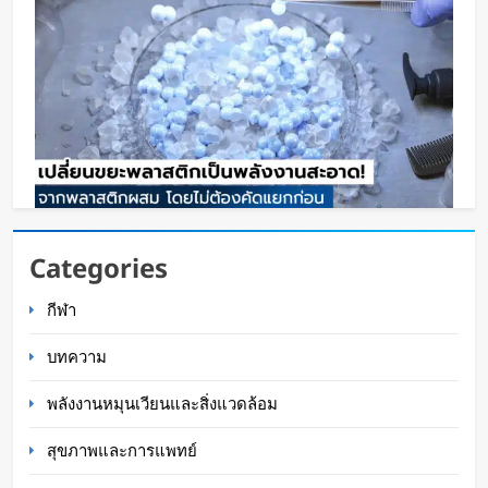
เปลี่ยนขยะพลาสติกเป็นพลังงานสะอาด! นักวิจัยค้น
Categories
พบวิธีผลิต “ไฮโดรเจน” จากพลาสติกผสม โดยไม่
กีฬา
ต้องคัดแยกก่อน
Oat Content
1 วัน ago
บทความ
พลังงานหมุนเวียนและสิ่งแวดล้อม
สุขภาพและการแพทย์