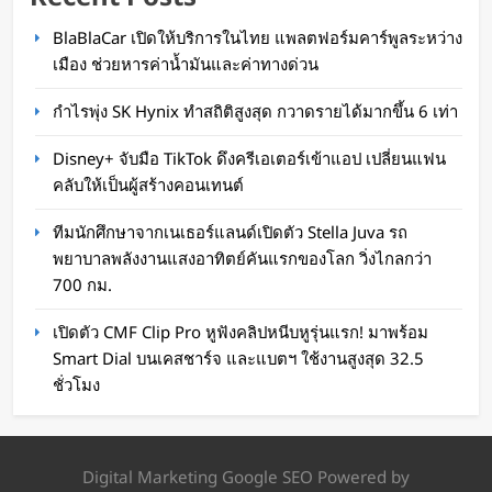
BlaBlaCar เปิดให้บริการในไทย แพลตฟอร์มคาร์พูลระหว่าง
จีนโชว์เทพ หุ่นยนต์ผ่าตัดทางไกล รักษาข้าม
เมือง ช่วยหารค่าน้ำมันและค่าทางด่วน
ประเทศ 2,400 กม.
กำไรพุ่ง SK Hynix ทำสถิติสูงสุด กวาดรายได้มากขึ้น 6 เท่า
WaWaW Content
3 สัปดาห์ ago
Disney+ จับมือ TikTok ดึงครีเอเตอร์เข้าแอป เปลี่ยนแฟน
คลับให้เป็นผู้สร้างคอนเทนต์
ทีมนักศึกษาจากเนเธอร์แลนด์เปิดตัว Stella Juva รถ
พยาบาลพลังงานแสงอาทิตย์คันแรกของโลก วิ่งไกลกว่า
700 กม.
เปิดตัว CMF Clip Pro หูฟังคลิปหนีบหูรุ่นแรก! มาพร้อม
Smart Dial บนเคสชาร์จ และแบตฯ ใช้งานสูงสุด 32.5
ชั่วโมง
BYD เปิดตัว Denza Z ซูเปอร์คาร์ EV 1,600 แรงม้า
0-100 ใน 1.96 วินาที ถูกกว่า Porsche 911 Turbo
Digital Marketing Google SEO Powered by