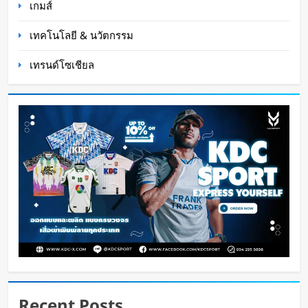
เกมส์
เทคโนโลยี & นวัตกรรม
เทรนด์โซเชียล
โนแลนฟันธง “Gen Z ไม่อิน AI” มองเป็นแค่ขยะ
ไอที
Oat Content
3 สัปดาห์ ago
Recent Posts