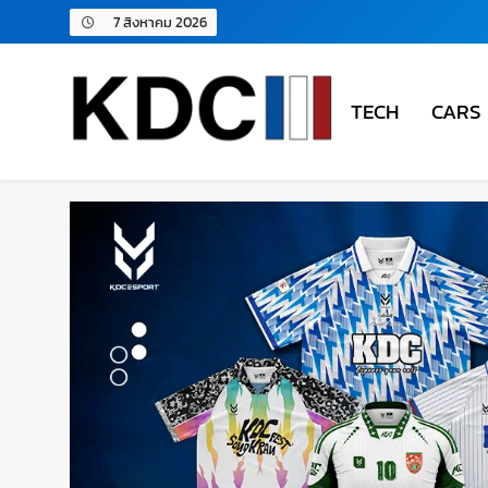
7 สิงหาคม 2026
TECH
CARS
KDC SOLUTION | เคดีซี โซลู
รวมข่าวสารเทคโนโลยี,สุขภาพ,นวัตกรรมและเทรนด์ให