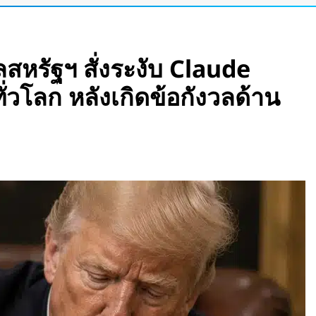
อร์เข้าแอป เปลี่ยน
สหรัฐฯ สั่งระงับ Claude
ัว Stella Juva รถ
่วโลก หลังเกิดข้อกังวลด้าน
กของโลก วิ่งไกล
ีบหูรุ่นแรก! มาพร้อม
 ใช้งานสูงสุด 32.5
เพลงตามความเร็วและ
e Pass เปลี่ยนแว่น
สมือนขนาด 26 ฟุต
ight Vision มองกลาง