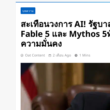
Disney+ จับมือ TikTok ดึงครีเอเต
บทความ
แฟนคลับให้เป็นผู้สร้างคอนเทนต์
20 ชั่วโมง Ago
สะเทือนวงการ AI! รัฐบาล
ทีมนักศึกษาจากเนเธอร์แลนด์เปิดต
Fable 5 และ Mythos 5ทั
พยาบาลพลังงานแสงอาทิตย์คันแร
กว่า 700 กม.
2 วัน Ago
ความมั่นคง
เปิดตัว CMF Clip Pro หูฟังคลิปหน
Smart Dial บนเคสชาร์จ และแบตฯ
Oat Content
2 เดือน Ago
1 Mins
ชั่วโมง
2 วัน Ago
Spotify เพิ่มโหมดวิ่งใหม่ ปรับ
รูปแบบการฝึก
2 วัน Ago
Meta Horizon+ จับมือ Xbox Gam
Meta Quest ให้กลายเป็นจอเกมเ
2 วัน Ago
ชัดแม้แสงน้อย! จีนพัฒนาแว่น N