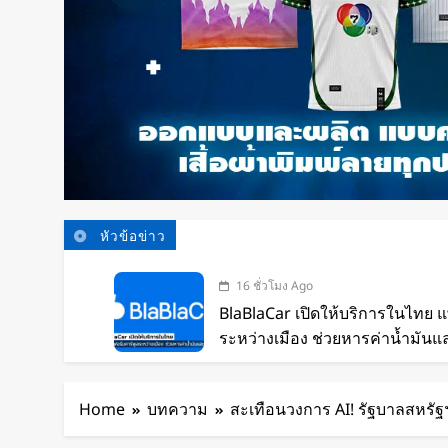
หัวข้อข่าว
16 ชั่วโมง Ago
BlaBlaCar เปิดให้บริการในไทย 
ระหว่างเมือง ช่วยหารค่าน้ำมันแ
17 ชั่วโมง Ago
กำไรพุ่ง SK Hynix ทำสถิติสูงสุด
Home
บทความ
สะเทือนวงการ AI! รัฐบาลสหรัฐฯ
เท่า
19 ชั่วโมง Ago