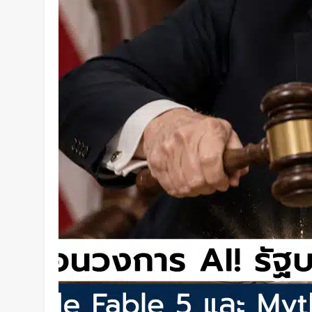
คืนได้ครบทุกสี
2 วัน Ago
เปลี่ยนขยะพลาสติกเป็นพลังงานสะ
วิธีผลิต “ไฮโดรเจน” จากพลาสติก
แยกก่อน
2 วัน Ago
“MouthPad” เมาส์ควบคุมด้วย “ลิ้น
คอมฯ ได้โดยไม่ต้องใช้มือ