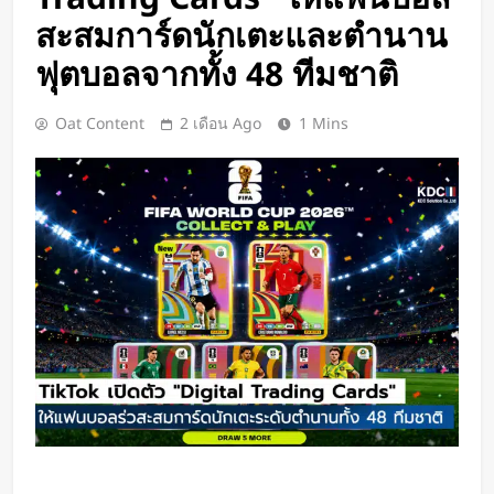
BlaBlaCar เปิดให้บริการในไทย
สะสมการ์ดนักเตะและตำนาน
แพลตฟอร์มคาร์พูลระหว่างเมือง ช่วย
หารค่าน้ำมันและค่าทางด่วน
ฟุตบอลจากทั้ง 48 ทีมชาติ
1 วัน Ago
กำไรพุ่ง SK Hynix ทำสถิติสูงสุด
กวาดรายได้มากขึ้น 6 เท่า
Oat Content
2 เดือน Ago
1 Mins
1 วัน Ago
Disney+ จับมือ TikTok ดึงครีเอเตอร์
เข้าแอป เปลี่ยนแฟนคลับให้เป็นผู้
สร้างคอนเทนต์
1 วัน Ago
ทีมนักศึกษาจากเนเธอร์แลนด์เปิดตัว
Stella Juva รถพยาบาลพลังงานแสง
อาทิตย์คันแรกของโลก วิ่งไกลกว่า
2 วัน Ago
700 กม.
เปิดตัว CMF Clip Pro หูฟังคลิปหนีบหู
รุ่นแรก! มาพร้อม Smart Dial บนเคส
ชาร์จ และแบตฯ ใช้งานสูงสุด 32.5
2 วัน Ago
ชั่วโมง
Spotify เพิ่มโหมดวิ่งใหม่ ปรับเพลง
ตามความเร็วและรูปแบบการฝึก