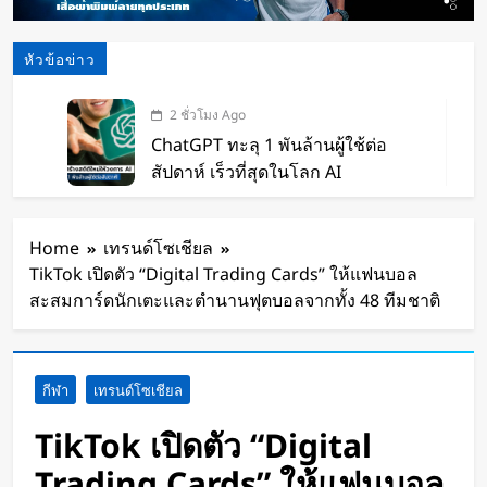
หัวข้อข่าว
2 ชั่วโมง Ago
ChatGPT ทะลุ 1 พันล้านผู้ใช้ต่อ
สัปดาห์ เร็วที่สุดในโลก AI
3 ชั่วโมง Ago
Xiaomi เปิดตัว SUV พร้อมพื้นที่นอน
Home
เทรนด์โซเชียล
ชั้นบน รองรับผู้โดยสารได้ 7 ที่นั่ง
TikTok เปิดตัว “Digital Trading Cards” ให้แฟนบอล
5 ชั่วโมง Ago
สะสมการ์ดนักเตะและตำนานฟุตบอลจากทั้ง 48 ทีมชาติ
นักวิจัย NUS CDE พัฒนา “ผิว
อิเล็กทรอนิกส์” ที่รับรู้การสัมผัสและ
ซ่อมแซมตัวเองใต้น้ำได้
6 ชั่วโมง Ago
กีฬา
เทรนด์โซเชียล
K-18M โดรนรบฝีมือคนไทย ทดสอบ
บินสำเร็จครั้งแรก
TikTok เปิดตัว “Digital
1 วัน Ago
Trading Cards” ให้แฟนบอล