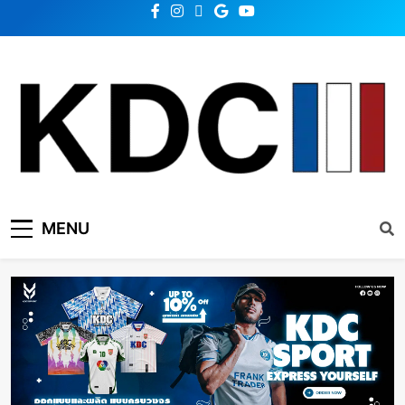
KDC SOLUTION | เคดีซี
รวมข่าวสารเทคโนโลยี,สุขภาพ,นวัตกรรมและเทรนด์ใหม่
MENU
โซลูชั่น