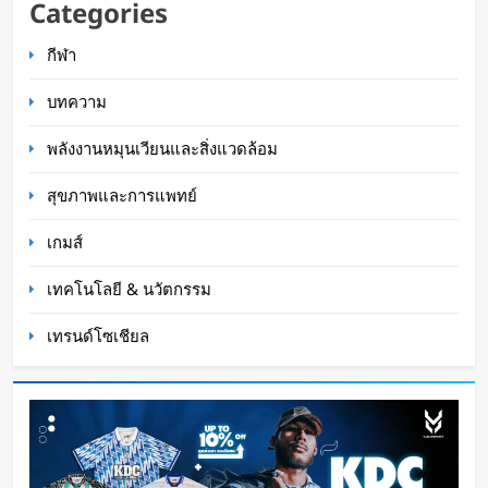
Categories
โลก AI
กีฬา
Oat Content
2 ชั่วโมง ago
บทความ
พลังงานหมุนเวียนและสิ่งแวดล้อม
สุขภาพและการแพทย์
เกมส์
เทคโนโลยี & นวัตกรรม
เทรนด์โซเชียล
BlaBlaCar เปิดให้บริการในไทย แพลตฟอร์มคาร์พูล
ระหว่างเมือง ช่วยหารค่าน้ำมันและค่าทางด่วน
WaWaW Content
1 วัน ago