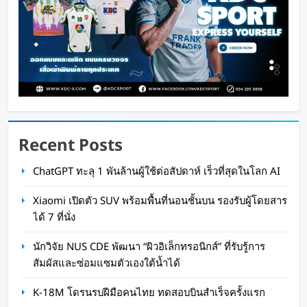
Recent Posts
Disney+ จับมือ TikTok ดึงครีเอเตอร์เข้าแอป
ChatGPT ทะลุ 1 พันล้านผู้ใช้ต่อสัปดาห์ เร็วที่สุดในโลก AI
เปลี่ยนแฟนคลับให้เป็นผู้สร้างคอนเทนต์
Xiaomi เปิดตัว SUV พร้อมพื้นที่นอนชั้นบน รองรับผู้โดยสาร
Oat Content
1 วัน ago
ได้ 7 ที่นั่ง
นักวิจัย NUS CDE พัฒนา “ผิวอิเล็กทรอนิกส์” ที่รับรู้การ
สัมผัสและซ่อมแซมตัวเองใต้น้ำได้
K-18M โดรนรบฝีมือคนไทย ทดสอบบินสำเร็จครั้งแรก