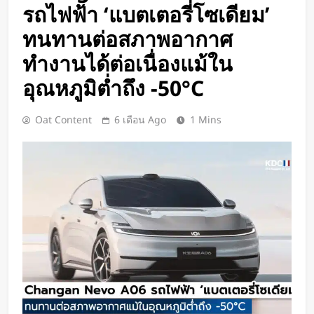
BlaBlaCar เปิดให้บริการในไทย
รถไฟฟ้า ‘แบตเตอรี่โซเดียม’
แพลตฟอร์มคาร์พูลระหว่างเมือง ช่วย
ทนทานต่อสภาพอากาศ
หารค่าน้ำมันและค่าทางด่วน
2 วัน Ago
ทำงานได้ต่อเนื่องแม้ใน
กำไรพุ่ง SK Hynix ทำสถิติสูงสุด
กวาดรายได้มากขึ้น 6 เท่า
อุณหภูมิต่ำถึง -50°C
2 วัน Ago
Disney+ จับมือ TikTok ดึงครีเอเตอร์
Oat Content
6 เดือน Ago
1 Mins
เข้าแอป เปลี่ยนแฟนคลับให้เป็นผู้
สร้างคอนเทนต์
2 วัน Ago
ทีมนักศึกษาจากเนเธอร์แลนด์เปิดตัว
Stella Juva รถพยาบาลพลังงานแสง
อาทิตย์คันแรกของโลก วิ่งไกลกว่า
2 วัน Ago
700 กม.
เปิดตัว CMF Clip Pro หูฟังคลิปหนีบหู
รุ่นแรก! มาพร้อม Smart Dial บนเคส
ชาร์จ และแบตฯ ใช้งานสูงสุด 32.5
2 วัน Ago
ชั่วโมง
Spotify เพิ่มโหมดวิ่งใหม่ ปรับเพลง
ตามความเร็วและรูปแบบการฝึก