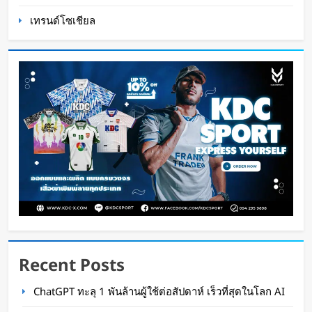
เทรนด์โซเชียล
นักวิจัย NUS CDE พัฒนา “ผิวอิเล็กทรอนิกส์” ที่รับรู้
การสัมผัสและซ่อมแซมตัวเองใต้น้ำได้
WaWaW Content
13 ชั่วโมง ago
Recent Posts
K-18M โดรนรบฝีมือคนไทย ทดสอบบินสำเร็จครั้ง
ChatGPT ทะลุ 1 พันล้านผู้ใช้ต่อสัปดาห์ เร็วที่สุดในโลก AI
แรก