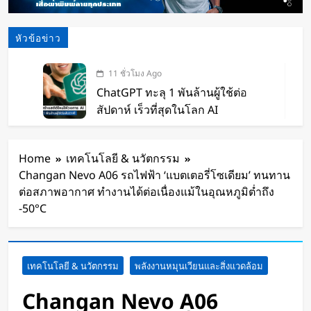
หัวข้อข่าว
11 ชั่วโมง Ago
ChatGPT ทะลุ 1 พันล้านผู้ใช้ต่อ
สัปดาห์ เร็วที่สุดในโลก AI
12 ชั่วโมง Ago
Xiaomi เปิดตัว SUV พร้อมพื้นที่นอน
Home
เทคโนโลยี & นวัตกรรม
ชั้นบน รองรับผู้โดยสารได้ 7 ที่นั่ง
Changan Nevo A06 รถไฟฟ้า ‘แบตเตอรี่โซเดียม’ ทนทาน
13 ชั่วโมง Ago
ต่อสภาพอากาศ ทำงานได้ต่อเนื่องแม้ในอุณหภูมิต่ำถึง
นักวิจัย NUS CDE พัฒนา “ผิว
-50°C
อิเล็กทรอนิกส์” ที่รับรู้การสัมผัสและ
ซ่อมแซมตัวเองใต้น้ำได้
15 ชั่วโมง Ago
K-18M โดรนรบฝีมือคนไทย ทดสอบ
เทคโนโลยี & นวัตกรรม
พลังงานหมุนเวียนและสิ่งแวดล้อม
บินสำเร็จครั้งแรก
Changan Nevo A06
1 วัน Ago