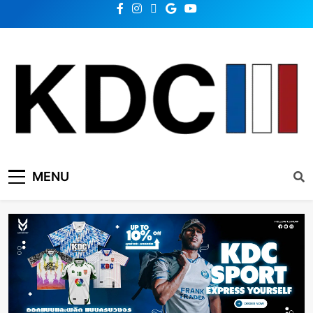
KDC SOLUTION | เคดีซี
รวมข่าวสารเทคโนโลยี,สุขภาพ,นวัตกรรมและเทรนด์ใหม่
MENU
โซลูชั่น