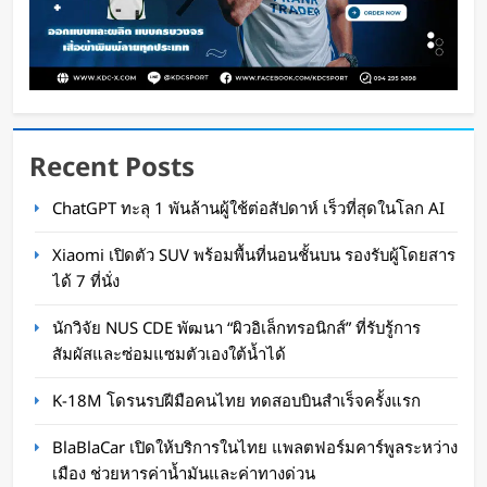
Recent Posts
กำไรพุ่ง SK Hynix ทำสถิติสูงสุด กวาดรายได้มาก
ChatGPT ทะลุ 1 พันล้านผู้ใช้ต่อสัปดาห์ เร็วที่สุดในโลก AI
ขึ้น 6 เท่า
Xiaomi เปิดตัว SUV พร้อมพื้นที่นอนชั้นบน รองรับผู้โดยสาร
WaWaW Content
1 วัน ago
ได้ 7 ที่นั่ง
นักวิจัย NUS CDE พัฒนา “ผิวอิเล็กทรอนิกส์” ที่รับรู้การ
สัมผัสและซ่อมแซมตัวเองใต้น้ำได้
K-18M โดรนรบฝีมือคนไทย ทดสอบบินสำเร็จครั้งแรก
BlaBlaCar เปิดให้บริการในไทย แพลตฟอร์มคาร์พูลระหว่าง
เมือง ช่วยหารค่าน้ำมันและค่าทางด่วน