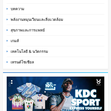
WaWaW Content
3 ชั่วโมง ago
บทความ
พลังงานหมุนเวียนและสิ่งแวดล้อม
สุขภาพและการแพทย์
เกมส์
เทคโนโลยี & นวัตกรรม
เทรนด์โซเชียล
K-18M โดรนรบฝีมือคนไทย ทดสอบบินสำเร็จครั้ง
แรก
Oat Content
5 ชั่วโมง ago