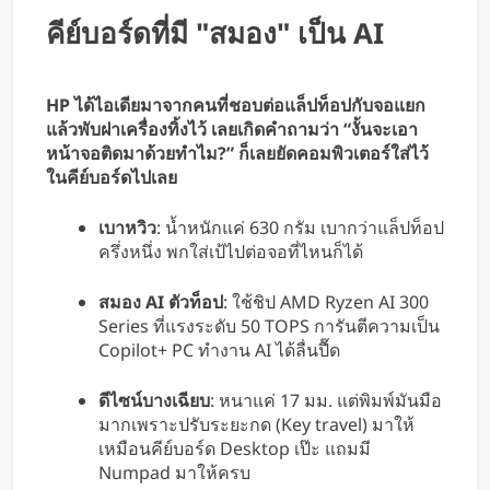
คีย์บอร์ดที่มี "สมอง" เป็น AI
HP ได้ไอเดียมาจากคนที่ชอบต่อแล็ปท็อปกับจอแยก
แล้วพับฝาเครื่องทิ้งไว้ เลยเกิดคำถามว่า “งั้นจะเอา
หน้าจอติดมาด้วยทำไม?” ก็เลยยัดคอมพิวเตอร์ใส่ไว้
ในคีย์บอร์ดไปเลย
เบาหวิว
: น้ำหนักแค่ 630 กรัม เบากว่าแล็ปท็อป
ครึ่งหนึ่ง พกใส่เป้ไปต่อจอที่ไหนก็ได้
สมอง AI ตัวท็อป
: ใช้ชิป AMD Ryzen AI 300
Series ที่แรงระดับ 50 TOPS การันตีความเป็น
Copilot+ PC ทำงาน AI ได้ลื่นปื๊ด
ดีไซน์บางเฉียบ
: หนาแค่ 17 มม. แต่พิมพ์มันมือ
มากเพราะปรับระยะกด (Key travel) มาให้
เหมือนคีย์บอร์ด Desktop เป๊ะ แถมมี
Numpad มาให้ครบ