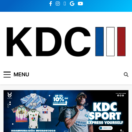
KDC SOLUTION | เคดีซี
รวมข่าวสารเทคโนโลยี,สุขภาพ,นวัตกรรมและเทรนด์ใหม่
MENU
โซลูชั่น