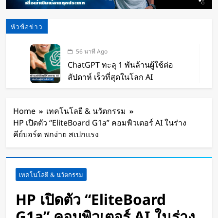
หัวข้อข่าว
56 นาที Ago
ChatGPT ทะลุ 1 พันล้านผู้ใช้ต่อ
สัปดาห์ เร็วที่สุดในโลก AI
2 ชั่วโมง Ago
Xiaomi เปิดตัว SUV พร้อมพื้นที่นอน
Home
เทคโนโลยี & นวัตกรรม
ชั้นบน รองรับผู้โดยสารได้ 7 ที่นั่ง
HP เปิดตัว “EliteBoard G1a” คอมพิวเตอร์ AI ในร่าง
3 ชั่วโมง Ago
คีย์บอร์ด พกง่าย สเปกแรง
นักวิจัย NUS CDE พัฒนา “ผิว
อิเล็กทรอนิกส์” ที่รับรู้การสัมผัสและ
ซ่อมแซมตัวเองใต้น้ำได้
5 ชั่วโมง Ago
เทคโนโลยี & นวัตกรรม
K-18M โดรนรบฝีมือคนไทย ทดสอบ
บินสำเร็จครั้งแรก
HP เปิดตัว “EliteBoard
1 วัน Ago
G1a” คอมพิวเตอร์ AI ในร่าง