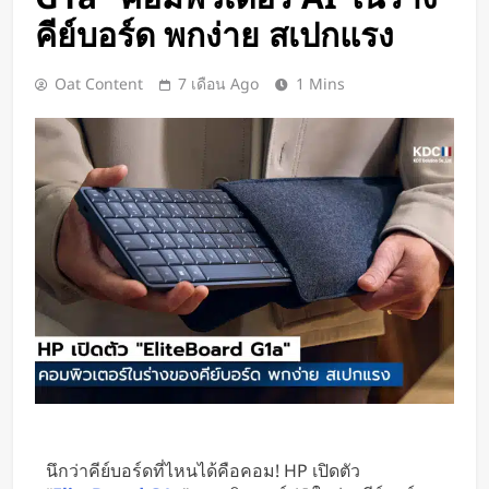
BlaBlaCar เปิดให้บริการในไทย
คีย์บอร์ด พกง่าย สเปกแรง
แพลตฟอร์มคาร์พูลระหว่างเมือง ช่วย
หารค่าน้ำมันและค่าทางด่วน
1 วัน Ago
Oat Content
7 เดือน Ago
1 Mins
กำไรพุ่ง SK Hynix ทำสถิติสูงสุด
กวาดรายได้มากขึ้น 6 เท่า
1 วัน Ago
Disney+ จับมือ TikTok ดึงครีเอเตอร์
เข้าแอป เปลี่ยนแฟนคลับให้เป็นผู้
สร้างคอนเทนต์
1 วัน Ago
ทีมนักศึกษาจากเนเธอร์แลนด์เปิดตัว
Stella Juva รถพยาบาลพลังงานแสง
อาทิตย์คันแรกของโลก วิ่งไกลกว่า
2 วัน Ago
700 กม.
เปิดตัว CMF Clip Pro หูฟังคลิปหนีบหู
รุ่นแรก! มาพร้อม Smart Dial บนเคส
ชาร์จ และแบตฯ ใช้งานสูงสุด 32.5
2 วัน Ago
ชั่วโมง
Spotify เพิ่มโหมดวิ่งใหม่ ปรับเพลง
ตามความเร็วและรูปแบบการฝึก
นึกว่าคีย์บอร์ดที่ไหนได้คือคอม! HP เปิดตัว