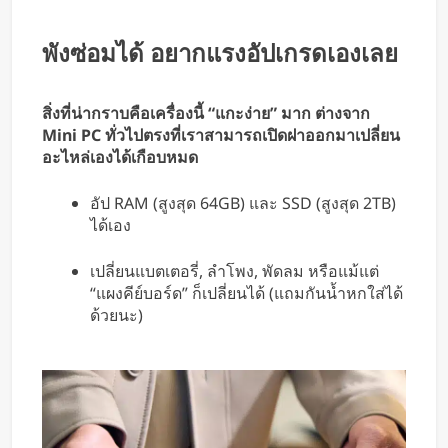
พังซ่อมได้ อยากแรงอัปเกรดเองเลย
สิ่งที่น่ากราบคือเครื่องนี้ “แกะง่าย” มาก ต่างจาก
Mini PC ทั่วไปตรงที่เราสามารถเปิดฝาออกมาเปลี่ยน
อะไหล่เองได้เกือบหมด
อัป RAM (สูงสุด 64GB) และ SSD (สูงสุด 2TB)
ได้เอง
เปลี่ยนแบตเตอรี่, ลำโพง, พัดลม หรือแม้แต่
“แผงคีย์บอร์ด” ก็เปลี่ยนได้ (แถมกันน้ำหกใส่ได้
ด้วยนะ)