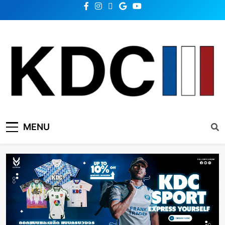
KDC SOLUTION | เคดีซี
รวมข่าวสารเทคโนโลยี,สุขภาพ,นวัตกรรมและเทรนด์ใหม่
MENU
โซลูชั่น