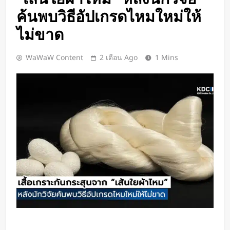
Google DeepMind เปิดตัว Weather
ค้นพบวิธีอัปเกรดไหมใหม่ให้
Lab แพลตฟอร์ม AI สำหรับคาด
การณ์สภาพอากาศและพายุหมุนเขต
ไม่ขาด
1 วัน Ago
ร้อนล่วงหน้าได้สูงสุด 15 วัน
ChatGPT ทะลุ 1 พันล้านผู้ใช้ต่อ
สัปดาห์ เร็วที่สุดในโลก AI
WaWaW Content
2 เดือน Ago
1 Mins
1 วัน Ago
Xiaomi เปิดตัว SUV พร้อมพื้นที่นอน
ชั้นบน รองรับผู้โดยสารได้ 7 ที่นั่ง
1 วัน Ago
นักวิจัย NUS CDE พัฒนา “ผิว
อิเล็กทรอนิกส์” ที่รับรู้การสัมผัสและ
ซ่อมแซมตัวเองใต้น้ำได้
1 วัน Ago
K-18M โดรนรบฝีมือคนไทย ทดสอบ
บินสำเร็จครั้งแรก
2 วัน Ago
BlaBlaCar เปิดให้บริการในไทย
แพลตฟอร์มคาร์พูลระหว่างเมือง ช่วย