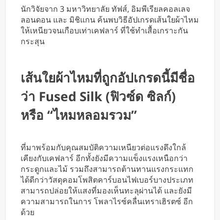
หารค่าน้ำมันและค่าทางด่วน
นักวิจัยจาก 3 มหาวิทยาลัย ทัฟส์, อิมพีเรียลคอลเลจ
ลอนดอน และ มิชิแกน ค้นพบวิธีอัปเกรดเส้นใยผ้าไหม
ให้เหนียวจนเกือบเท่าเคฟลาร์ ที่ใช้ทำเสื้อเกราะกัน
กระสุน
เส้นใยผ้าไหมที่ถูกอัปเกรดนี้มีชื่อ
ว่า Fused Silk (ฟิวซ์ด ซิลก์)
หรือ “ไหมหลอมรวม”
ที่มาพร้อมกับคุณสมบัติความเหนียวต่อแรงดึงใกล้
เคียงกับเคฟลาร์ อีกทั้งยังมีความแข็งแรงเหนือกว่า
กระดูกและไม้ รวมถึงสามารถต้านทานแรงกระแทก
ได้ดีกว่าวัสดุคอมโพสิตคาร์บอนไฟเบอร์บางประเภท
สามารถปล่อยให้แสงที่มองเห็นทะลุผ่านได้ และยังมี
ความสามารถในการ โพลาไรซ์คลื่นเทราเฮิรตซ์ อีก
ด้วย