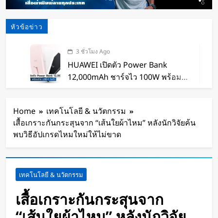
หัวข้อข่าว
3 ชั่วโมง Ago
HUAWEI เปิดตัว Power Bank
12,000mAh ชาร์จไว 100W พร้อม
สาย USB-C ในตัว
4 ชั่วโมง Ago
หุ่นยนต์ Humanoid จีนก้าวกระโดด
Home
เทคโนโลยี & นวัตกรรม
จากโชว์เทคโนโลยีสู่การทำงานจริง
เสื้อเกราะกันกระสุนจาก “เส้นใยผ้าไหม” หลังนักวิจัยค้น
4 ชั่วโมง Ago
พบวิธีอัปเกรดไหมใหม่ให้ไม่ขาด
สตาร์ทอัพรัฐออริกอนพัฒนา AI Data
Center ลอยน้ำ ใช้พลังงานจากคลื่น
ทะเลผลิตไฟฟ้า และใช้น้ำทะเลช่วย
5 ชั่วโมง Ago
เทคโนโลยี & นวัตกรรม
ระบายความร้อน
จีนเปิดตัว “xianglong” เครื่องขุดอุ
โมงค์ไฮบริด เจาะ-ระเบิดหิน เครื่อง
เสื้อเกราะกันกระสุนจาก
แรกของโลก
6 ชั่วโมง Ago
“เส้นใยผ้าไหม” หลังนักวิจัย