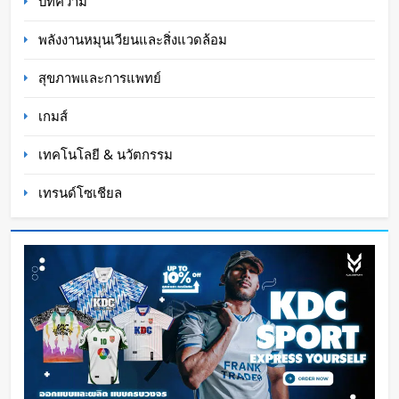
บทความ
พลังงานหมุนเวียนและสิ่งแวดล้อม
สุขภาพและการแพทย์
เกมส์
เทคโนโลยี & นวัตกรรม
เทรนด์โซเชียล
หุ่นยนต์ Humanoid จีนก้าวกระโดด จากโชว์
เทคโนโลยีสู่การทำงานจริง
Oat Content
4 ชั่วโมง ago