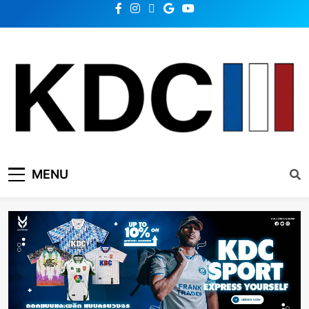
KDC SOLUTION | เคดีซี
รวมข่าวสารเทคโนโลยี,สุขภาพ,นวัตกรรมและเทรนด์ใหม่
MENU
โซลูชั่น