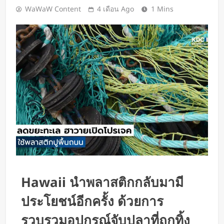
Google DeepMind เปิดตัว Weather
WaWaW Content
4 เดือน Ago
1 Mins
Lab แพลตฟอร์ม AI สำหรับคาด
การณ์สภาพอากาศและพายุหมุนเขต
2 วัน Ago
ร้อนล่วงหน้าได้สูงสุด 15 วัน
ChatGPT ทะลุ 1 พันล้านผู้ใช้ต่อ
สัปดาห์ เร็วที่สุดในโลก AI
2 วัน Ago
Xiaomi เปิดตัว SUV พร้อมพื้นที่นอน
ชั้นบน รองรับผู้โดยสารได้ 7 ที่นั่ง
2 วัน Ago
นักวิจัย NUS CDE พัฒนา “ผิว
อิเล็กทรอนิกส์” ที่รับรู้การสัมผัสและ
ซ่อมแซมตัวเองใต้น้ำได้
2 วัน Ago
K-18M โดรนรบฝีมือคนไทย ทดสอบ
บินสำเร็จครั้งแรก
Hawaii นำพลาสติกกลับมามี
3 วัน Ago
ประโยชน์อีกครั้ง ด้วยการ
BlaBlaCar เปิดให้บริการในไทย
แพลตฟอร์มคาร์พูลระหว่างเมือง ช่วย
รวบรวมอุปกรณ์จับปลาที่ถูกทิ้ง