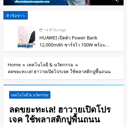
หัวข้อข่าว
14 ชั่วโมง Ago
HUAWEI เปิดตัว Power Bank
12,000mAh ชาร์จไว 100W พร้อม
สาย USB-C ในตัว
15 ชั่วโมง Ago
หุ่นยนต์ Humanoid จีนก้าวกระโดด
Home
เทคโนโลยี & นวัตกรรม
จากโชว์เทคโนโลยีสู่การทำงานจริง
ลดขยะทะเล! ฮาวายเปิดโปรเจค ใช้พลาสติกปูพื้นถนน
15 ชั่วโมง Ago
สตาร์ทอัพรัฐออริกอนพัฒนา AI Data
Center ลอยน้ำ ใช้พลังงานจากคลื่น
เทคโนโลยี & นวัตกรรม
ทะเลผลิตไฟฟ้า และใช้น้ำทะเลช่วย
16 ชั่วโมง Ago
ระบายความร้อน
จีนเปิดตัว “xianglong” เครื่องขุดอุ
ลดขยะทะเล! ฮาวายเปิดโปร
โมงค์ไฮบริด เจาะ-ระเบิดหิน เครื่อง
เจค ใช้พลาสติกปูพื้นถนน
แรกของโลก
17 ชั่วโมง Ago