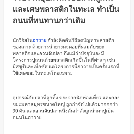
หารค่าน้ำมันและค่าทางด่วน
และเศษพลาสติกในทะเล ทำเป็น
ถนนที่ทนทานกว่าเดิม
นักวิจัยใน
ฮาวาย
กำลังคิดค้นวิธีลดปัญหาพลาสติก
ของเกาะ ด้วยการนำยางมะตอยที่ผสมกับขยะ
พลาสติกและอวนจับปลา ถึงแม้ว่าปัจจุบันจะมี
โครงการปูถนนด้วยพลาสติกเกิดขึ้นในที่ต่าง ๆ เช่น
มิสซูรีและเท็กซัส แต่โครงการนี้ฮาวายเป็นครั้งแรกที่
ใช้เศษขยะในทะเลโดยเฉพาะ
อุปกรณ์จับปลาที่ถูกทิ้ง ขยะจากนักท่องเที่ยว และกอง
ขยะมหาสมุทรขนาดใหญ่ ถูกกำจัดไปแล้วมากกกว่า
90 ตัน และอวนจับปลาหนึ่งตันกำลังถูกนำมาปูเป็น
ถนนในฮาวาย