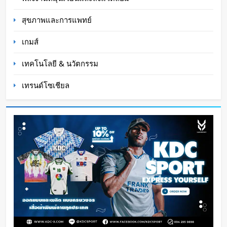
สุขภาพและการแพทย์
เกมส์
เทคโนโลยี & นวัตกรรม
เทรนด์โซเชียล
หุ่นยนต์ Humanoid จีนก้าวกระโดด จากโชว์
เทคโนโลยีสู่การทำงานจริง
Oat Content
15 ชั่วโมง ago