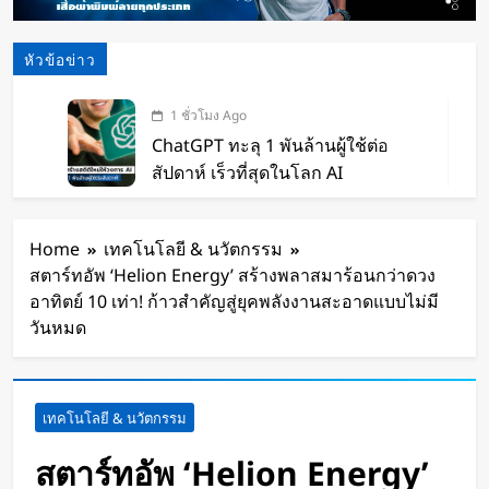
หัวข้อข่าว
1 ชั่วโมง Ago
ChatGPT ทะลุ 1 พันล้านผู้ใช้ต่อ
สัปดาห์ เร็วที่สุดในโลก AI
2 ชั่วโมง Ago
Xiaomi เปิดตัว SUV พร้อมพื้นที่นอน
Home
เทคโนโลยี & นวัตกรรม
ชั้นบน รองรับผู้โดยสารได้ 7 ที่นั่ง
สตาร์ทอัพ ‘Helion Energy’ สร้างพลาสมาร้อนกว่าดวง
3 ชั่วโมง Ago
อาทิตย์ 10 เท่า! ก้าวสำคัญสู่ยุคพลังงานสะอาดแบบไม่มี
นักวิจัย NUS CDE พัฒนา “ผิว
วันหมด
อิเล็กทรอนิกส์” ที่รับรู้การสัมผัสและ
ซ่อมแซมตัวเองใต้น้ำได้
5 ชั่วโมง Ago
K-18M โดรนรบฝีมือคนไทย ทดสอบ
เทคโนโลยี & นวัตกรรม
บินสำเร็จครั้งแรก
สตาร์ทอัพ ‘Helion Energy’
1 วัน Ago