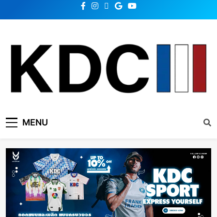
KDC SOLUTION | เคดีซี
รวมข่าวสารเทคโนโลยี,สุขภาพ,นวัตกรรมและเทรนด์ใหม่
MENU
โซลูชั่น