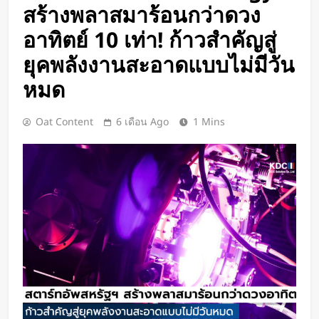
BlaBlaCar เปิดให้บริการในไทย
สร้างพลาสมาร้อนกว่าดวง
แพลตฟอร์มคาร์พูลระหว่างเมือง ช่วย
อาทิตย์ 10 เท่า! ก้าวสำคัญสู่
หารค่าน้ำมันและค่าทางด่วน
1 วัน Ago
ยุคพลังงานสะอาดแบบไม่มีวัน
กำไรพุ่ง SK Hynix ทำสถิติสูงสุด
กวาดรายได้มากขึ้น 6 เท่า
หมด
1 วัน Ago
Disney+ จับมือ TikTok ดึงครีเอเตอร์
Oat Content
6 เดือน Ago
1 Mins
เข้าแอป เปลี่ยนแฟนคลับให้เป็นผู้
สร้างคอนเทนต์
1 วัน Ago
ทีมนักศึกษาจากเนเธอร์แลนด์เปิดตัว
Stella Juva รถพยาบาลพลังงานแสง
อาทิตย์คันแรกของโลก วิ่งไกลกว่า
2 วัน Ago
700 กม.
เปิดตัว CMF Clip Pro หูฟังคลิปหนีบหู
รุ่นแรก! มาพร้อม Smart Dial บนเคส
ชาร์จ และแบตฯ ใช้งานสูงสุด 32.5
2 วัน Ago
ชั่วโมง
Spotify เพิ่มโหมดวิ่งใหม่ ปรับเพลง
ตามความเร็วและรูปแบบการฝึก