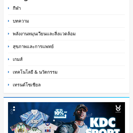
การสัมผัสและซ่อมแซมตัวเองใต้น้ำได้
กีฬา
WaWaW Content
3 ชั่วโมง ago
บทความ
พลังงานหมุนเวียนและสิ่งแวดล้อม
สุขภาพและการแพทย์
เกมส์
เทคโนโลยี & นวัตกรรม
เทรนด์โซเชียล
K-18M โดรนรบฝีมือคนไทย ทดสอบบินสำเร็จครั้ง
แรก
Oat Content
5 ชั่วโมง ago