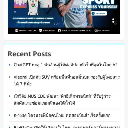
Recent Posts
กำไรพุ่ง SK Hynix ทำสถิติสูงสุด กวาดรายได้มาก
ChatGPT ทะลุ 1 พันล้านผู้ใช้ต่อสัปดาห์ เร็วที่สุดในโลก AI
ขึ้น 6 เท่า
Xiaomi เปิดตัว SUV พร้อมพื้นที่นอนชั้นบน รองรับผู้โดยสาร
WaWaW Content
1 วัน ago
ได้ 7 ที่นั่ง
นักวิจัย NUS CDE พัฒนา “ผิวอิเล็กทรอนิกส์” ที่รับรู้การ
สัมผัสและซ่อมแซมตัวเองใต้น้ำได้
K-18M โดรนรบฝีมือคนไทย ทดสอบบินสำเร็จครั้งแรก
BlaBlaCar เปิดให้บริการในไทย แพลตฟอร์มคาร์พูลระหว่าง