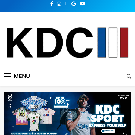
KDC SOLUTION | เคดีซี
รวมข่าวสารเทคโนโลยี,สุขภาพ,นวัตกรรมและเทรนด์ใหม่
MENU
โซลูชั่น