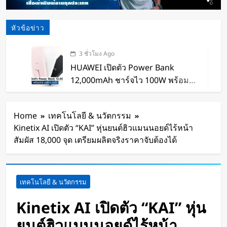
หัวข้อข่าว
3 ชั่วโมง Ago
HUAWEI เปิดตัว Power Bank
12,000mAh ชาร์จไว 100W พร้อม
สาย USB-C ในตัว
4 ชั่วโมง Ago
หุ่นยนต์ Humanoid จีนก้าวกระโดด
Home
เทคโนโลยี & นวัตกรรม
จากโชว์เทคโนโลยีสู่การทำงานจริง
Kinetix AI เปิดตัว “KAI” หุ่นยนต์ฮิวแมนนอยด์ไร้หน้า
4 ชั่วโมง Ago
สัมผัส 18,000 จุด เตรียมผลิตจริงราคาจับต้องได้
สตาร์ทอัพรัฐออริกอนพัฒนา AI Data
Center ลอยน้ำ ใช้พลังงานจากคลื่น
ทะเลผลิตไฟฟ้า และใช้น้ำทะเลช่วย
5 ชั่วโมง Ago
เทคโนโลยี & นวัตกรรม
ระบายความร้อน
จีนเปิดตัว “xianglong” เครื่องขุดอุ
โมงค์ไฮบริด เจาะ-ระเบิดหิน เครื่อง
Kinetix AI เปิดตัว “KAI” หุ่น
แรกของโลก
6 ชั่วโมง Ago
ยนต์ฮิวแมนนอยด์ไร้หน้า