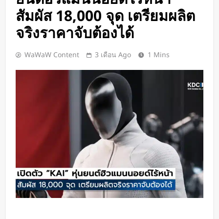
Google DeepMind เปิดตัว Weather
สัมผัส 18,000 จุด เตรียมผลิต
Lab แพลตฟอร์ม AI สำหรับคาด
การณ์สภาพอากาศและพายุหมุนเขต
จริงราคาจับต้องได้
1 วัน Ago
ร้อนล่วงหน้าได้สูงสุด 15 วัน
ChatGPT ทะลุ 1 พันล้านผู้ใช้ต่อ
สัปดาห์ เร็วที่สุดในโลก AI
WaWaW Content
3 เดือน Ago
1 Mins
1 วัน Ago
Xiaomi เปิดตัว SUV พร้อมพื้นที่นอน
ชั้นบน รองรับผู้โดยสารได้ 7 ที่นั่ง
1 วัน Ago
นักวิจัย NUS CDE พัฒนา “ผิว
อิเล็กทรอนิกส์” ที่รับรู้การสัมผัสและ
ซ่อมแซมตัวเองใต้น้ำได้
1 วัน Ago
K-18M โดรนรบฝีมือคนไทย ทดสอบ
บินสำเร็จครั้งแรก
2 วัน Ago
BlaBlaCar เปิดให้บริการในไทย
แพลตฟอร์มคาร์พูลระหว่างเมือง ช่วย