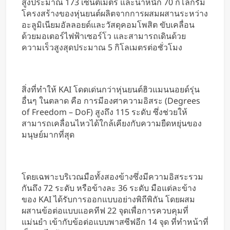
สูงประมาณ 173 เซนติเมตร และน้ำหนัก 70 กิโลกรัม
โครงสร้างของหุ่นยนต์ผลิตจากการผสมผสานระหว่าง
อะลูมิเนียมอัลลอยด์และวัสดุคอมโพสิต ขับเคลื่อน
ด้วยมอเตอร์ไฟฟ้าเซอร์โว และสามารถเดินด้วย
ความเร็วสูงสุดประมาณ 5 กิโลเมตรต่อชั่วโมง
สิ่งที่ทำให้ KAI โดดเด่นกว่าหุ่นยนต์ฮิวแมนนอยด์รุ่น
อื่นๆ ในตลาด คือ การมีองศาความอิสระ (Degrees
of Freedom – DoF) สูงถึง 115 ระดับ ซึ่งช่วยให้
สามารถเคลื่อนไหวได้ใกล้เคียงกับความยืดหยุ่นของ
มนุษย์มากที่สุด
โดยเฉพาะบริเวณมือทั้งสองข้างซึ่งมีความอิสระรวม
กันถึง 72 ระดับ หรือข้างละ 36 ระดับ มือแต่ละข้าง
ของ KAI ได้รับการออกแบบอย่างพิถีพิถัน โดยผสม
ผสานข้อต่อแบบแอคทีฟ 22 จุดเพื่อการควบคุมที่
แม่นยำ เข้ากับข้อต่อแบบพาสซีฟอีก 14 จุด ที่ทำหน้าที่