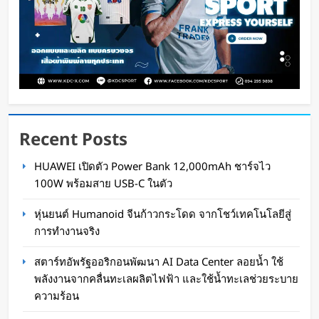
Recent Posts
สตาร์ทอัพรัฐออริกอนพัฒนา AI Data Center ลอย
HUAWEI เปิดตัว Power Bank 12,000mAh ชาร์จไว
น้ำ ใช้พลังงานจากคลื่นทะเลผลิตไฟฟ้า และใช้น้ำ
100W พร้อมสาย USB-C ในตัว
ทะเลช่วยระบายความร้อน
หุ่นยนต์ Humanoid จีนก้าวกระโดด จากโชว์เทคโนโลยีสู่
Oat Content
4 ชั่วโมง ago
การทำงานจริง
สตาร์ทอัพรัฐออริกอนพัฒนา AI Data Center ลอยน้ำ ใช้
พลังงานจากคลื่นทะเลผลิตไฟฟ้า และใช้น้ำทะเลช่วยระบาย
ความร้อน