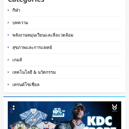
ไว 100W พร้อมสาย USB-C ในตัว
กีฬา
Oat Content
3 ชั่วโมง ago
บทความ
พลังงานหมุนเวียนและสิ่งแวดล้อม
สุขภาพและการแพทย์
เกมส์
เทคโนโลยี & นวัตกรรม
เทรนด์โซเชียล
หุ่นยนต์ Humanoid จีนก้าวกระโดด จากโชว์
เทคโนโลยีสู่การทำงานจริง
Oat Content
4 ชั่วโมง ago