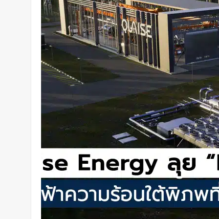
การสัมผัสและซ่อมแซมตัวเองใต้น้
1 วัน Ago
K-18M โดรนรบฝีมือคนไทย ทดสอบ
2 วัน Ago
BlaBlaCar เปิดให้บริการในไทย 
ระหว่างเมือง ช่วยหารค่าน้ำมันแ