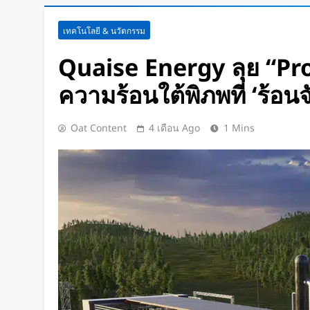
สตาร์ทอัพรัฐออริกอนพัฒนา AI D
เทคโนโลยี & นวัตกรรม
ใช้พลังงานจากคลื่นทะเลผลิตไฟฟ
ช่วยระบายความร้อน
4 ชั่วโมง Ago
Quaise Energy ลุย “Pr
จีนเปิดตัว “xianglong” เครื่องขุ
ความร้อนใต้พิภพที่ ‘ร้อนจ
ระเบิดหิน เครื่องแรกของโลก
6 ชั่วโมง Ago
Google DeepMind เปิดตัว Weat
Oat Content
4 เดือน Ago
1 Mins
แพลตฟอร์ม AI สำหรับคาดการ
พายุหมุนเขตร้อนล่วงหน้าได้สูงสุด
1 วัน Ago
ChatGPT ทะลุ 1 พันล้านผู้ใช้ต่อสั
โลก AI
1 วัน Ago
Xiaomi เปิดตัว SUV พร้อมพื้นที่นอ
โดยสารได้ 7 ที่นั่ง
1 วัน Ago
นักวิจัย NUS CDE พัฒนา “ผิวอิเล็กท