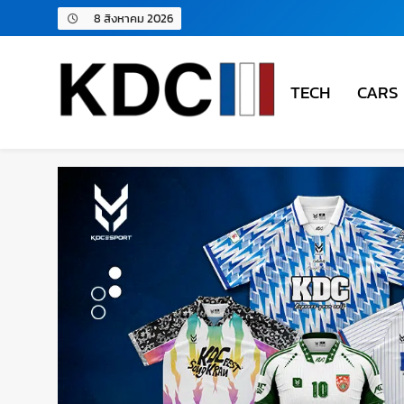
8 สิงหาคม 2026
TECH
CARS
KDC SOLUTION | เคดีซี โซลู
รวมข่าวสารเทคโนโลยี,สุขภาพ,นวัตกรรมและเทรนด์ให