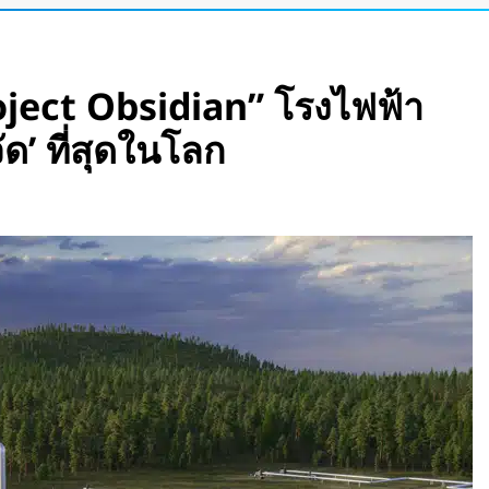
ata Center ลอยน้ำ
้า และใช้น้ำทะเล
oject Obsidian” โรงไฟฟ้า
ดอุโมงค์ไฮบริด เจาะ-
ัด’ ที่สุดในโลก
her Lab
ณ์สภาพอากาศและ
 15 วัน
ปดาห์ เร็วที่สุดใน
นชั้นบน รองรับผู้
รอนิกส์” ที่รับรู้