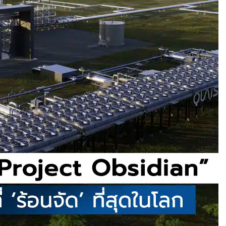
ำได้
บินสำเร็จครั้งแรก
แพลตฟอร์มคาร์พูล
ละค่าทางด่วน